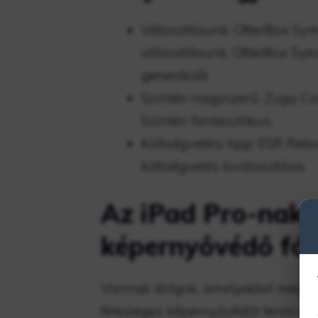
Választásunk: OtterBox Sym
választásunk. OtterBox Symm
generáció)
Szintén nagyszerű: Zugu Ca
Szintén fantasztikus.
Költségvetési tipp: ESR Reb
költségvetés kiválasztása.
Az iPad Pro-nak 
képernyővédő fól
Vannak dolgok, amelyekkel megelő
felesleges képernyővédőt tenni az