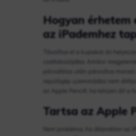
Hogyan érhetem e
az iPademhez ta
Távolítsa el a kupakot, és helyezz
csatlakozójába. Amikor megjelenik
párosítása után párosítva marad m
repülőgép üzemmódba nem állítja, 
az Apple Pencilt, ha készen áll a 
Tartsa az Apple P
Nem probléma, ha állandóan az iP