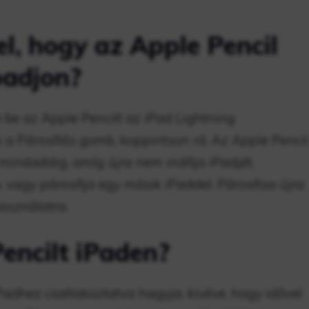
l, hogy az Apple Pencil
padjon?
e be az Apple Pencilt az iPad Lightning
 a Párosítás gomb, koppintson rá. Az Apple Pencil
indaddig, amíg újra nem indítja iPadjét,
vagy párosítja egy másik iPaddel. Párosítsa újra
használatra.
encilt iPaden?
adhez csatlakoztatva hagyja, kivéve, hogy idővel