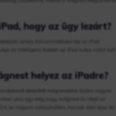
fizikailag összetörne, mielőtt a mágnes megzavarn
Pad, hogy az ügy lezárt?
elkezik, amely kölcsönhatásba lép az iPad
kja az intelligens fedelet, az iPad tudja, mikor kell
ágnest helyez az iPadre?
rendelkezik beépített mágnesekkel, biztos vagyok
nban vesz egy elég nagy mágnest és ráejti az
D-k, ez nagyon valószínűtlen, hacsak nem teszi fel