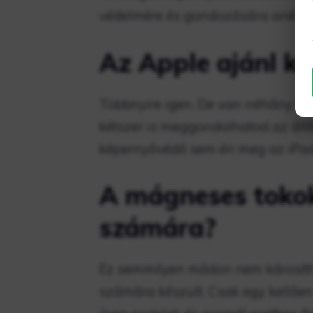
védelmére és gondozására anélkül
Az Apple ajánl k
Többnyire igen. De van néhány ko
kétszer is meggondolhatod az állít
képernyővédő sem éri meg az iPad
A mágneses tokok
számára?
Ez semmilyen módon nem károsítha
számára készült. Csak egy kellőe