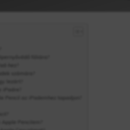
?
épernyővédő fóliára?
Pad-hez?
Padek számára?
gy lezárt?
z iPadre?
le Pencil az iPademhez tapadjon?
cil?
z Apple Pencilem?