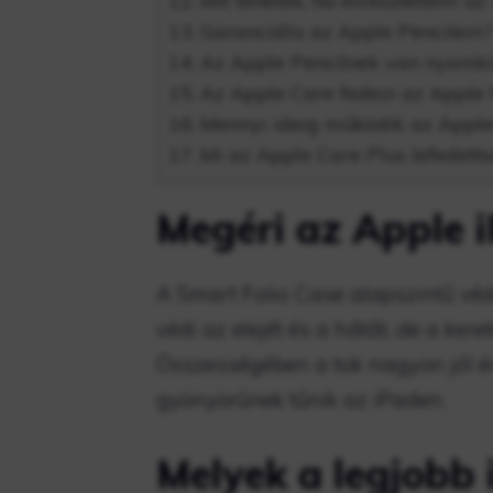
Mit tehetek, ha elvesztettem a
Garanciális az Apple Pencilem?
Az Apple Pencilnek van nyomkö
Az Apple Care fedezi az Apple P
Mennyi ideig működik az Appl
Mi az Apple Care Plus lefedett
Megéri az Apple i
A Smart Folio Case alapszintű véd
védi az elejét és a hátát, de a ker
Összességében a tok nagyon jól é
gyönyörűnek tűnik az iPaden.
Melyek a legjobb 