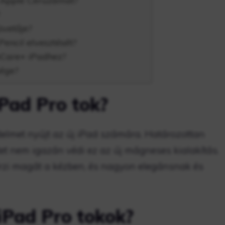
z Apple Ceruzámat?
vetője?
encil elvesztését?
eCare+ iPadhez?
sége?
Pad Pro tok?
elmet nyújt az új iPad számára. Határozottan
etet nem igazán védi ez az új mágneses kialakítás.
rzi magát a kézben, és nagyon elegánsnak és
iPad Pro tokok?