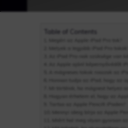
Table of Contents
Megéri az Apple iPad Pro tok?
Melyek a legjobb iPad Pro tokok
Az iPad Pro-nak szüksége van k
Az Apple ajánl képernyővédőt i
A mágneses tokok rosszak az i
Honnan tudja az iPad, hogy az ü
Mi történik, ha mágnest helyez a
Hogyan érhetem el, hogy az App
Tartsa az Apple Pencilt iPaden?
Mennyi ideig bírja az Apple Pen
Miért hal meg olyan gyorsan a