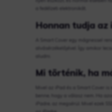
ilyen eszközt, és normál esetben 
a fedélzeti elektronikát.
Honnan tudja az i
A Smart Cover egy mágnessel rend
alvásérzékelőjével. Így amikor lecsu
aludni.
Mi történik, ha m
Mivel az iPad és a Smart Cover is 
benne, hogy a válasz nem. Ha azo
iPadre, az megsérül. Mivel ezek SS
az iPadre.