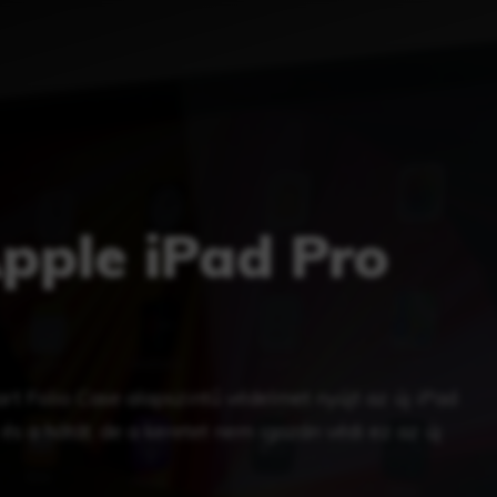
pple iPad Pro
t Folio Case alapszintű védelmet nyújt az új iPad
és a hátát, de a keretet nem igazán védi ez az új