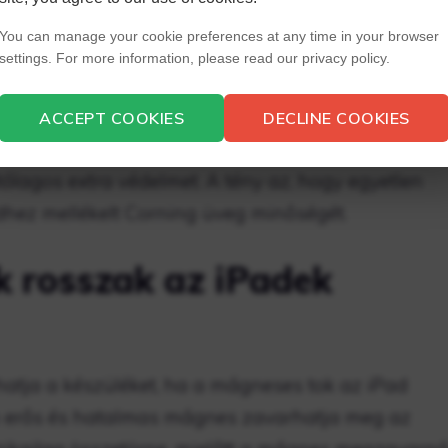
, hogy feláldozná iPadje szépségét.
You can manage your cookie preferences at any time in your browser
settings. For more information, please read our privacy policy.
épernyővédőt iPad-hez?
ACCEPT COOKIES
DECLINE COOKIES
moly hátránya a képernyővédő fóliának, ami miatt
ólagos extra védelmet. A tény az, hogy egyetlen
hez mellékelt Corning üveg minőségét.
 rosszak az iPadek
tja a készüléket, ha a mágneses tok az iPad
n erős és hatalmas mágnes zavarhatja meg az