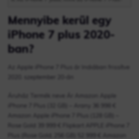
Mennyibe kerül egy
iPhone 7 plus 2020-
ban?
Az Apple iPhone 7 Plus ár Indiában frissítve
2020. szeptember 20-án
Áruház Termék neve Ár Amazon Apple
iPhone 7 Plus (32 GB) – Arany 36 998 €
Amazon Apple iPhone 7 Plus (128 GB) –
Rose Gold 39 999 € Flipkart APPLE iPhone 7
Plus (Rose Gold, 256 GB) 52 999 € Amazon