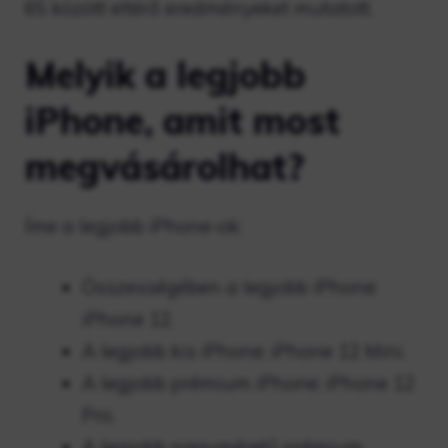
6S között eltérő eredményeket mutatott.
Melyik a legjobb
iPhone, amit most
megvásárolhat?
Íme a legjobb iPhone-ok:
Összességében a legjobb iPhone:
iPhone 12.
A legjobb kis iPhone: iPhone 12 Mini.
A legjobb prémium iPhone: iPhone 12
Pro.
A legjobb nagyméretű prémium