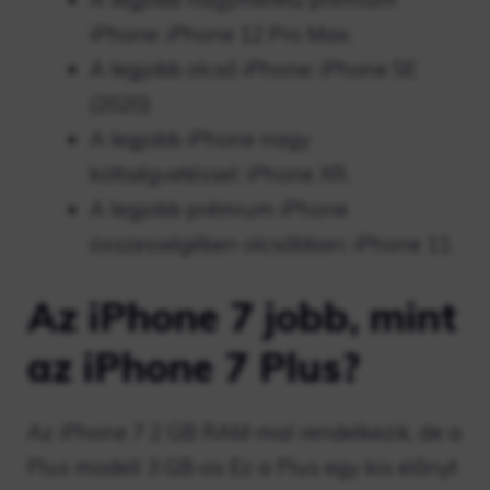
iPhone: iPhone 12 Pro Max.
A legjobb olcsó iPhone: iPhone SE
(2020)
A legjobb iPhone nagy
költségvetéssel: iPhone XR.
A legjobb prémium iPhone
összességében olcsóbban: iPhone 11.
Az iPhone 7 jobb, mint
az iPhone 7 Plus?
Az iPhone 7 2 GB RAM-mal rendelkezik, de a
Plus modell 3 GB-os Ez a Plus egy kis előnyt