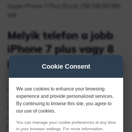
Apple iPhone 7 Plus (Ezüst, 256 GB) 69 990
INR
Melyik telefon a jobb
iPhone 7 plus vagy 8
plus?
Cookie Consent
Az Apple állítása szerint az A11 chip 70%-
kal gyorsabb többfeladatos munkavégzést
We use cookies to enhance your browsing
experience and provide personalized services.
(ami nagyszerű, ha a felhasználók
By continuing to browse this site, you agree to
folyamatosan váltanak az alkalmazások
our use of cookies.
között), 30%-kal gyorsabb grafikát és 25%-
You can manage your cookie preferences at any time
kal gyorsabb CPU-csúcsteljesítményt.
in your browser settings. For more information,