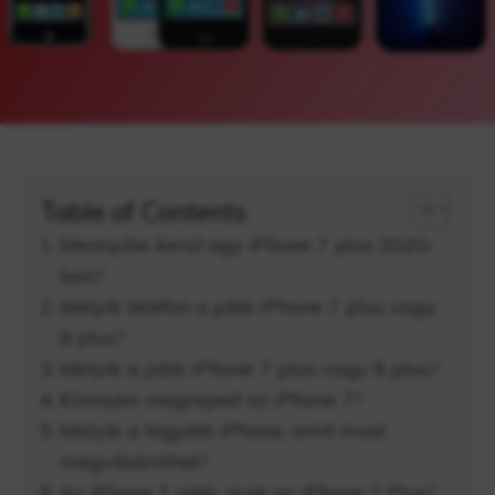
Table of Contents
Mennyibe kerül egy iPhone 7 plus 2020-
ban?
Melyik telefon a jobb iPhone 7 plus vagy
8 plus?
Melyik a jobb iPhone 7 plus vagy 8 plus?
Könnyen megreped az iPhone 7?
Melyik a legjobb iPhone, amit most
megvásárolhat?
Az iPhone 7 jobb, mint az iPhone 7 Plus?