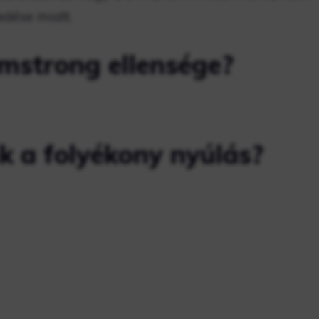
edése miatt.
rmstrong ellensége?
 a folyékony nyúlás?