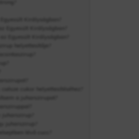
strong?
z Egyesült Királyságban?
az Egyesült Királyságban?
 az Egyesült Királyságban?
irup helyettesítője?
csintaszirup?
rup?
?
arszirupot?
 csésze cukor helyettesítéséhez?
ítsem a juharszirupot?
arsziruppal?
 juharszirup?
y juharszirup?
lsejében lévő cucc?