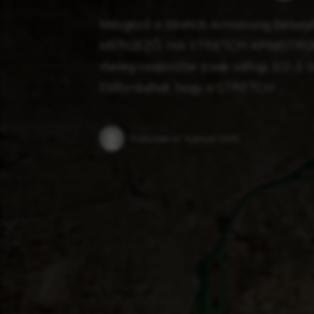
Mérgező a Stretch Armstrong bels
MÉRGEZŐ. HA STRETCH ARMSTRONG „m
meleg csapvízbe (csak vállig) 1/2-
Előfordulhat, hogy a STRETCH …
Published on:
9 január 2025