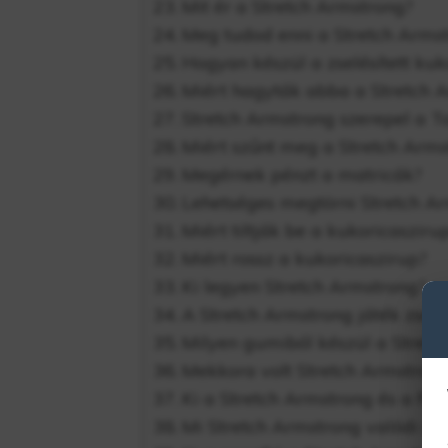
Mit ér a Stretch Armstrong?
Meg tudod enni a Stretch Arms
Hogyan készül a zselésített kuk
Miért hagyták abba a Stretch A
Stretch Armstrong szerepel a T
Miért szűnt meg a Stretch Arms
Megérnek pénzt a matricák?
Lehetséges megtörni Stretch A
Miért tiltják be a kukoricaszir
Miért rossz a kukoricaszirup?
Ki legyen Stretch Armstrong?
A Stretch Armstrong játék zselé
Milyen gumiból készül a Stretc
Mekkora volt Stretch Armstrong,
Ki a Stretch Armstrong és a Flex
Mi Stretch Armstrong valódi ne