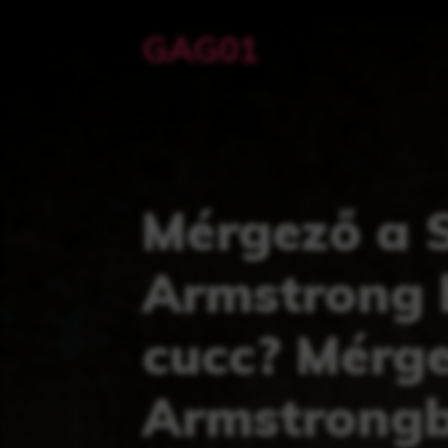
Kilépés
GAG01
a
tartalomba
Mérgező a 
Armstrong b
cucc? Mérge
Armstrongb