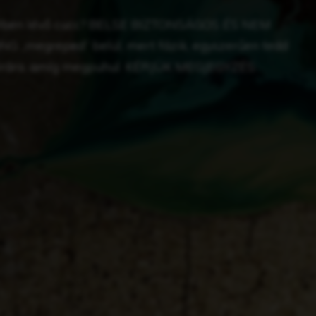
ejében lévő cucc? BELSE BIZTONSÁGOS ÉS NEM
egreped” belül, mert fázik, egyszerűen tedd
1 órára, amíg megpuhul. KÉRJÜK MEGJEGYZÉS: