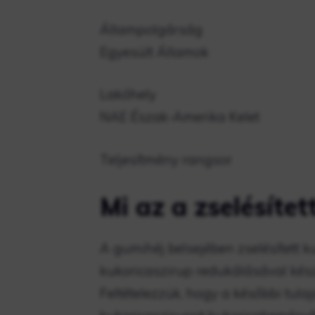
Állampolgárság
Egyesült Államok
Lakóhely
NAE Észak-Amerika Kelet
Teljesítmény rangsor
Mi az a zselésítet
A gumihéj belsejében zselésített k
kukoricaszirup redukálásával kész
Feltételezzük, hogy a későbbi tul