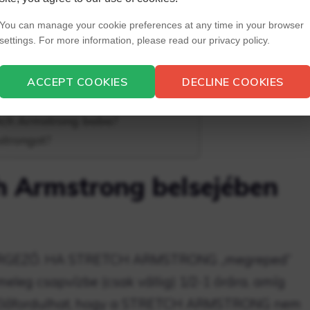
ngban?
sége?
You can manage your cookie preferences at any time in your browser
settings. For more information, please read our privacy policy.
?
tatlan?
ng?
ACCEPT COOKIES
DECLINE COOKIES
etch Armstrong baba?
strongot?
h Armstrong belsejében
RGEZŐ. HA STRETCH ARMSTRONG „megreped”
 meleg csapvízbe (csak vállig) 1/2-1 órára, amíg
Előfordulhat, hogy a STRETCH ARMSTRONG nem