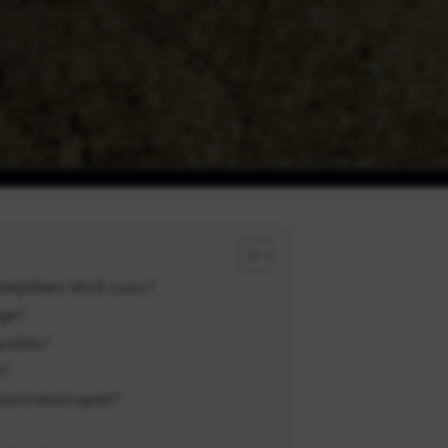
sejében lévő cucc?
ége?
yúlás?
p?
koricaszirupot?