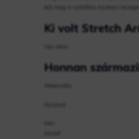
telt meg a szállítás közbeni leülep
Ki volt Stretch A
Vac-Man
Honnan származik
Áttekintés
Nyújtsd
Név
József