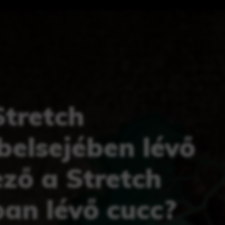
Stretch
elsejében lévő
ző a Stretch
an lévő cucc?