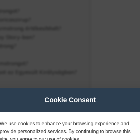
trongot?
oricaszirup?
rmstrong értékesítését?
oy Story-ban?
trong?
rmstrongot?
upot az Egyesült Királyságban?
sített kukoricaszirupból készül?
Cookie Consent
h Armstrong?
 amikor kijött?
 Fighters alkotója?
We use cookies to enhance your browsing experience and
provide personalized services. By continuing to browse this
ve?
site, you agree to our use of cookies.