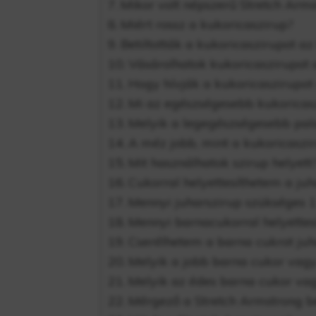
Mikor volt népszerű Stretch Arm
Miért rossz a kukoricaszirup?
Betiltották a kukoricaszirupot a
Vásárolhatok kukoricaszirupot 
Hogy hívják a kukoricaszirupot
Mi az egészségesebb kukoricasz
Melyik a legegészségesebb pala
A méz jobb, mint a kukoricaszi
Mit használhatok szirup helyett
Cukorral helyettesíthetem a juh
Mennyi juharszirup szükséges 1
Mennyi barnacukorral helyettes
Cserélhetem a barna cukrot juh
Melyik a jobb barna cukor vagy
Melyik az édes barna cukor vag
Mérgező a Stretch Armstrong be