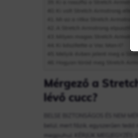
Ki a rosszfiú a Stretch Armstro
Ki volt Stretch Armstrong ellen
Mi az a ritka Stretch Armstrong
A Stretch Armstrong elpusztítha
Milyen magas Stretch Armstro
Ki készítette a Vac Man-t?
Melyik évben jelent meg a Str
Hogyan töröd meg Stretch Arm
Mérgező a Stretc
lévő cucc?
BELSE BIZTONSÁGOS ÉS NEM MÉ
belül, mert fázik, egyszerűen tedd
megpuhul. KÉRJÜK MEGJEGYZÉS: 