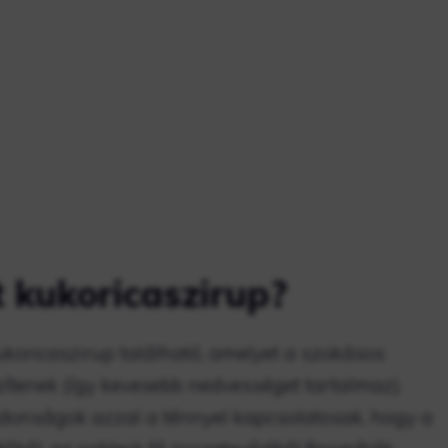
t kukoricaszirup?
ukoricaszirup található, amelyet a szokásos
ítenek (így kevesebb nedvességet tartalmaz).
ajdonságok azzal a ténnyel kapcsolatosak, hogy a