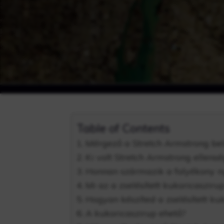
Table of Contents
Mérgező a Stretch Armstrong bel
Ki volt Stretch Armstrong ellens
Honnan származik a folyékony n
Mi az a zselésített kukoricasziru
Hogyan készíted a zselésített ku
A kukoricaszirup ehető?