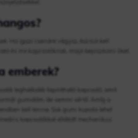
sszajelzésekkel.
hangos?
k. Ha igazi csendre vágysz, búcsút kell
ató és mx kapcsolóknak, majd bepiszkolni őket.
a emberek?
dik leghalkabb tapintható kapcsoló, amit
normál gumidóm, de semmi sértő. Amíg a
ndben kell lennie. Sok gumi kupola lehet
lineáris kapcsolókkal ellátott mechanikus