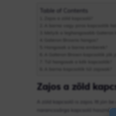
Table of Contents
Zajos a zöld kapcsoló?
A barna vagy piros kapcsolók h
Melyik a leghangosabb Gateron 
Gateron Browns hangos?
Hangosak a barna emberek?
A Gateron Brown kapcsolók jók j
Túl hangosak a kék kapcsolók?
A barna kapcsolók túl zajosak?
Zajos a zöld kapc
A zöld kapcsoló is zajos. Itt jön 
narancssárga kapcsoló használat 