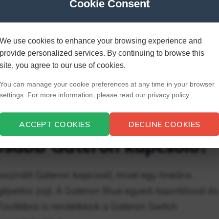
Cookie Consent
ködtetőerőnek köszönhetően kicsit ütősebbnek is
egyezik a zöld kapcsolóéval.
We use cookies to enhance your browsing experience and
os kapcsolók halkabbak?
provide personalized services. By continuing to browse this
site, you agree to our use of cookies.
öszönhetően a Cherry MX Red kapcsolók jól
You can manage your cookie preferences at any time in your browser
settings. For more information, please read our privacy policy.
ivel azonban lineáris ívet és alacsony
tározottan csendesebbek, mint a Browns.
ACCEPT COOKIES
DECLINE COOKIES
osabb Gateron kapcsoló?
sznált Gateron kapcsoló, mivel egy lineáris
épelési zajt. A Gateron Blue egyedi tapintással és
ovábbra is rendelkezik a Gateron Switch