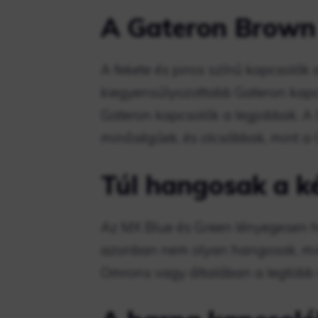
A Gateron Brown 
A fekete és piros színű kapcsolók
kiegyensúlyozottabb Gateron kapcs
Gateron kapcsolók a legjobbak. A
minőségűek, és olcsóbbak, mint a
Túl hangosak a k
Az MX Blue és Green lényegesen 
azonban nem olyan hangosak, mint
Omrons vagy általában a legtöbb 