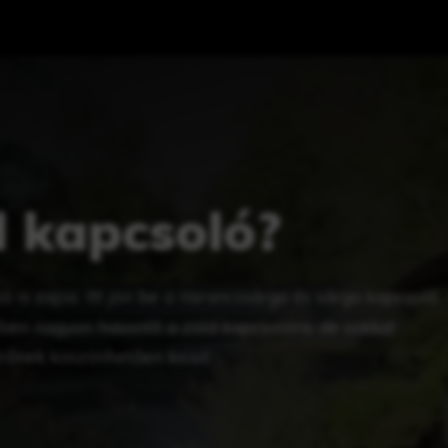
d kapcsoló?
 is zajos. Itt jön be a narancssárga és sárga kapcsoló.
en nagyon hasonlít a zöld kapcsolóra, de sokkal
őnek köszönhetően kicsit …