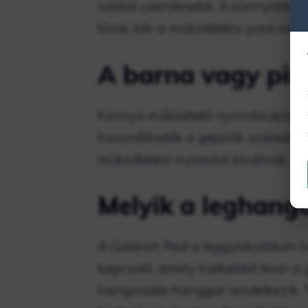
sokkal csendesebb. A könnyebb mű
tűnik, bár a működtetési pont meg
A barna vagy pir
Könnyű működtető nyomásuknak k
használhatók a gépírók számára. M
működtetési nyomást kínálnak, ha
Melyik a leghang
A Gateron Red a leggyakrabban ha
kapcsoló, amely halkabbá teszi a g
hangosabb hanggal rendelkezik. T