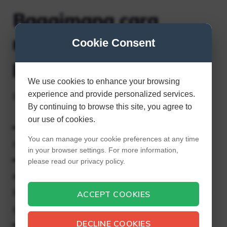
Bagaimana cara
mereset soundcore life
Cookie Consent
p2?
We use cookies to enhance your browsing
experience and provide personalized services.
Petunjuk Reset Pabrik
By continuing to browse this site, you agree to
our use of cookies.
Tempatkan earbud di wadah pengisi
You can manage your cookie preferences at any time
daya dan pastikan terisi dayanya.
in your browser settings. For more information,
Tekan dan tahan tombol di kedua
please read our privacy policy.
earbud selama 3 detik hingga lampu LED
berkedip merah 3 kali lalu berubah menjadi
ACCEPT COOKIES
putih.
DECLINE COOKIES
Headset sekarang telah disetel ulang.