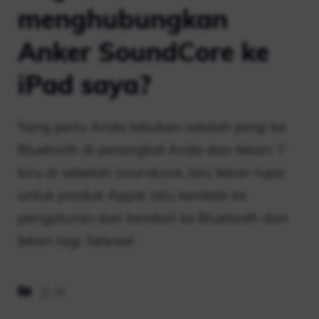
menghubungkan
Anker SoundCore ke
iPad saya?
Yang perlu Anda lakukan adalah pergi ke
Bluetooth di perangkat Anda dan tekan “I”
biru di sebelah soundcore, lalu tekan lupa
untuk produk Apple, lalu kembali ke
pengaturan dan kembali ke Bluetooth dan
tekan lagi. Selesai!
Kategori
소식