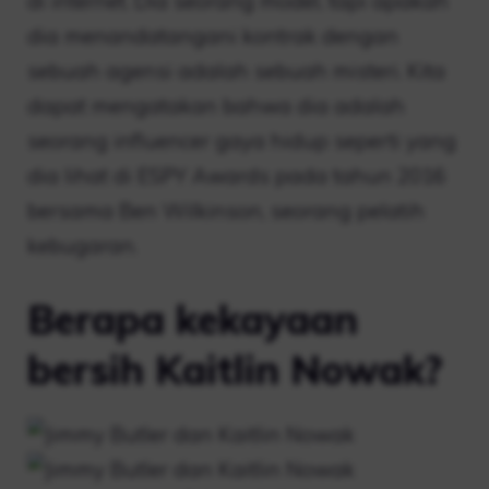
di internet. Dia seorang model, tapi apakah
dia menandatangani kontrak dengan
sebuah agensi adalah sebuah misteri. Kita
dapat mengatakan bahwa dia adalah
seorang influencer gaya hidup seperti yang
dia lihat di ESPY Awards pada tahun 2016
bersama Ben Wilkinson, seorang pelatih
kebugaran.
Berapa kekayaan
bersih Kaitlin Nowak?