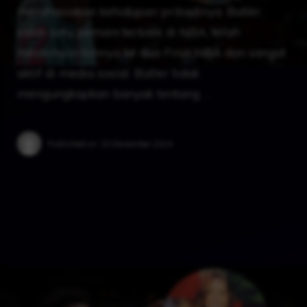
merahasiakan kehidupan pribadinya. Butler,
salah satu pemain terbaik di NBA, telah
memimpin timnya ke dua Final NBA dan sangat
aktif di media sosial. Butler tidak
mengungkapkan banyak tentang …
Published on:
20 Desember 2024