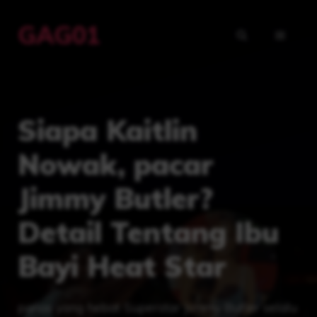
Langsung
GAG01
ke
MENU
isi
Siapa Kaitlin
Nowak, pacar
Jimmy Butler?
Detail Tentang Ibu
Bayi Heat Star
panas yang hebat Superstar Jimmy Butler selalu