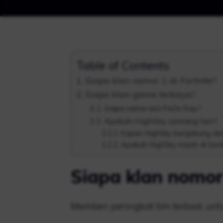
Table of Contents
Siapa klan nomor 1 di Fortnite?
Siapa klan game terkaya?
Siapa nama asli FaZe Kay?
Apakah HighSky seorang Sen?
Kapan HighSky bergabung de
Apakah HighSky masih di Sent
Siapa klan nomor 
Memberi peringkat tim terbaik unt