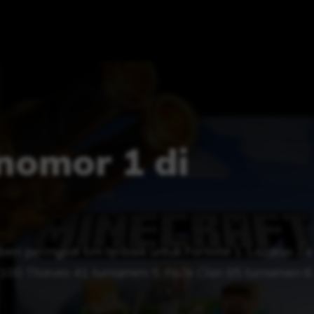
nomor 1 di
eri peringkat tim terbaik untuk Fortnite 1. Lazarus 24
 100 Thieves 41 turnamen 5. FaZe Clan 85 turnamen 6.