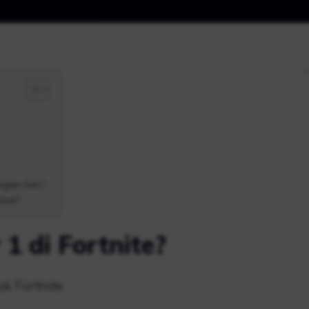
ngan Sen?
inel?
1 di Fortnite?
uk Fortnite