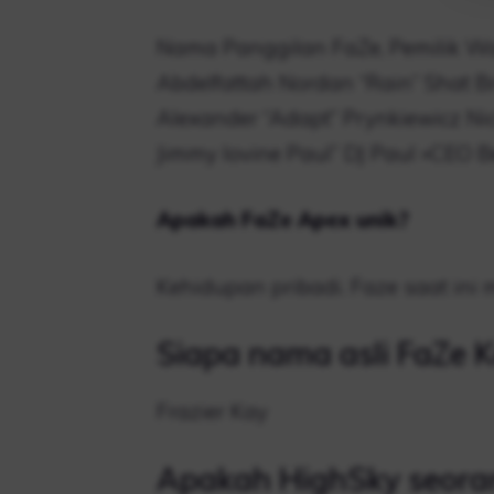
Nama Panggilan FaZe, Pemilik Wa
Abdelfattah Nordan “Rain” Shat B
Alexander “Adapt” Prynkiewicz Nic
Jimmy Iovine Paul” DJ Paul »CEO 
Apakah FaZe Apex unik?
Kehidupan pribadi. Faze saat ini 
Siapa nama asli FaZe 
Frazier Kay
Apakah HighSky seora