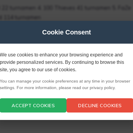
l 22 turnamen 4. 100 Thieves 41 turnamen 5. FaZe
d 114 turnamen
Cookie Consent
terkaya?
 NFL lebih unggul
We use cookies to enhance your browsing experience and
provide personalized services. By continuing to browse this
site, you agree to our use of cookies.
i Waralaba (2020) TSM League of Legends $410M
You can manage your cookie preferences at any time in your browser
atch $350M Team Liquid League of Legends
settings. For more information, please read our privacy policy.
05M
ACCEPT COOKIES
DECLINE COOKIES