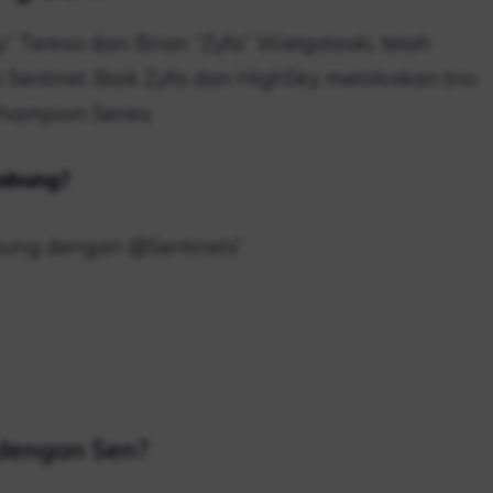
 Tereso dan Brian “Zyfa” Wielgolaski, telah
Sentinel. Baik Zyfa dan HighSky meloloskan trio
Champion Series.
gabung?
abung dengan @Sentinels”
dengan Sen?