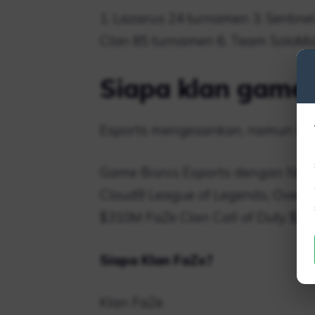
1. Lazarus 24 turnamen 3. Sentine
Clan 85 turnamen 6. Team SoloMi
Siapa klan game 
Esports mengesankan, namun tim
Game Bisnis Esports dengan Nila
Cloud9 League of Legends, Overw
$310M FaZe Clan Call of Duty $3
Siapa Klan FaZe?
Klan FaZe