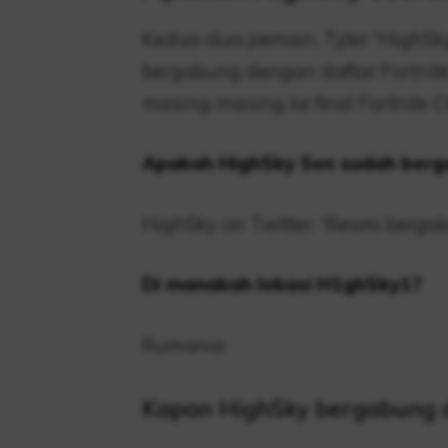
Kedua-dua pemain, Tyler “HighSky”
bergabung dengan daftar Fortnite 
masing-masing ke final Fortnite 
Apakah HighSky Sen sudah ber
HighSky on Twitter: “Resmi berg
Di manakah lokasi H1ghSky1?
Rumania
Kapan HighSky bergabung 