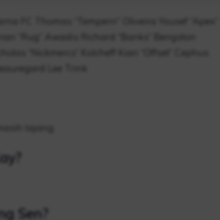
rna FC Thomas “Temperrr” Oliveira Yousef “Apex”
rian “Rug” Awadis Richard “Banks” Bengston
holas “Nickmercs” Kolcheff Kiari “Offset” Cephus
Beauregard Lee Trink
masih lajang.
Kay?
ng Sen?