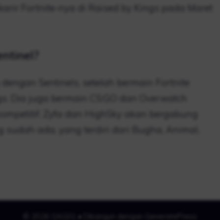
arir Fortnite-nya di Raised by Kings pada Maret
ntinel?
dengan Sentinels, setelah bermain Fortnite
gs. Dia juga bermain CS:GO dan Overwatch
kompetitif. Zyfa dan HighSky akan bergabung
g sudah ada, yang terdiri dari Bugha, Animal,
© 2026 GAG01
• Dibangun dengan
GeneratePress