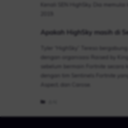
Kenali SEN HighSky. Dia memulai k
2019.
Apakah HighSky masih di Se
Tyler “HighSky” Tereso bergabung 
dengan organisasi Raised by Kin
sebelum bermain Fortnite secara 
dengan tim Sentinels Fortnite yan
Aspect, dan Carose.
Kategori
소식