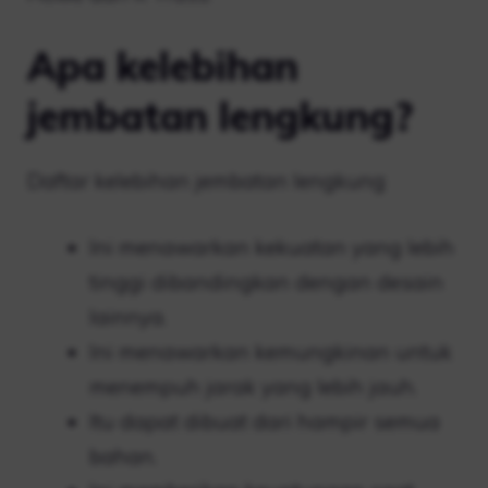
Apa kelebihan
jembatan lengkung?
Daftar kelebihan jembatan lengkung
Ini menawarkan kekuatan yang lebih
tinggi dibandingkan dengan desain
lainnya.
Ini menawarkan kemungkinan untuk
menempuh jarak yang lebih jauh.
Itu dapat dibuat dari hampir semua
bahan.