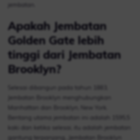
jembatan.
Apakah Jembatan
Golden Gate lebih
tinggi dari Jembatan
Brooklyn?
Selesai dibangun pada tahun 1883,
Jembatan Brooklyn menghubungkan
Manhattan dan Brooklyn, New York.
Bentang utama jembatan ini adalah 1595,5
kaki dan ketika selesai, itu adalah jembatan
gantung terpanjang…Jembatan Brooklyn