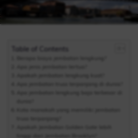
Table of Contents
Berapa biaya jembatan lengkung?
Apa jenis jembatan tertua?
Apakah jembatan lengkung kuat?
Apa jembatan truss terpanjang di dunia?
Apa jembatan lengkung baja terbesar di
dunia?
Kota manakah yang memiliki jembatan
truss terpanjang?
Apakah Jembatan Golden Gate lebih
tinggi dari Jembatan Brooklyn?