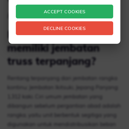
ACCEPT COOKIES
Jembatan Chongqing–Chaotianmen
DECLINE COOKIES
Kota manakah yang
memiliki jembatan
truss terpanjang?
Rentang terpanjang dari jembatan rangka
kontinu: Jembatan Ikitsuki, Jepang Panjang:
1,312 kaki. Ciri umum jembatan yang
dibangun sebelum pergantian abad adalah
rangka, yaitu unit berbentuk segitiga yang
digunakan untuk mendistribusikan beban