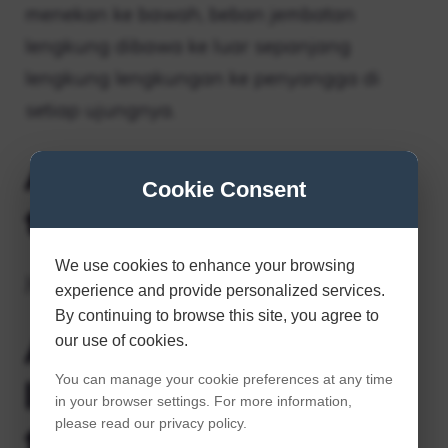
menekan ke bawah, beban jembatan
lengkung dibawa ke luar sepanjang
lengkung lengkungan ke penyangga di
setiap ujungnya.
Apa jembatan truss
Cookie Consent
terpanjang di dunia?
We use cookies to enhance your browsing
Jembatan Quebec
experience and provide personalized services.
By continuing to browse this site, you agree to
Apa jembatan
our use of cookies.
You can manage your cookie preferences at any time
lengkung baja
in your browser settings. For more information,
please read our privacy policy.
terbesar di dunia?