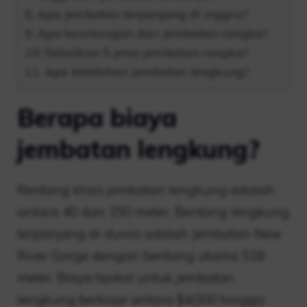
Apa jembatan terpanjang di Inggris?
Apa keuntungan dari jembatan rangka?
Sebutkan 5 jenis jembatan rangka?
Apa kelebihan jembatan lengkung?
Berapa biaya
jembatan lengkung?
Rentang khas jembatan lengkung adalah
antara 40 dan 150 meter. Bentang lengkung
terpanjang di dunia adalah Jembatan New
River Gorge dengan bentang utama 518
meter. Biaya tipikal untuk jembatan
lengkung berkisar antara $4,000 hingga