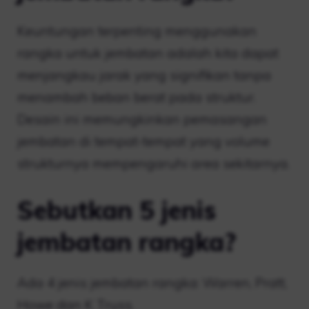
Keuntungan terpenting menggunakan
rangka untuk jembatan adalah kita dapat
menjangkau jarak yang signifikan tanpa
menambah beban berat pada struktur.
Desain ini memungkinkan pemasangan
jembatan di tempat-tempat yang volume
strukturnya mempengaruhi area sekitarnya.
Sebutkan 5 jenis
jembatan rangka?
Ada 4 jenis jembatan rangka: Warren, Pratt,
Howe dan K Truss.