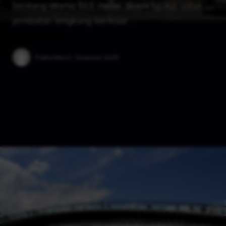
bentang utama 518 meter. Biaya tipikal untuk
jembatan lengkung berkisar …
Published on:
19 Januari 2025