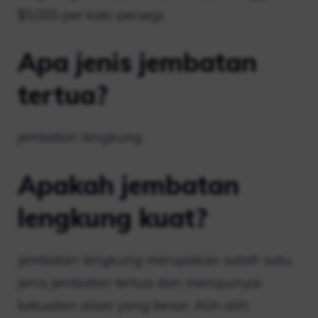
$5,000 per kaki persegi.
Apa jenis jembatan
tertua?
jembatan lengkung
Apakah jembatan
lengkung kuat?
Jembatan lengkung merupakan salah satu
jenis jembatan tertua dan mempunyai
kekuatan alam yang besar. Alih-alih