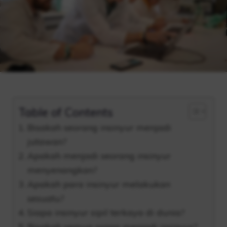
Table of Contents
Bisakah seorang insinyur menjadi
jutawan?
Apakah menjadi seorang insinyur
menyenangkan?
Apakah para insinyur melakukan
sesuatu?
Siapa insinyur sipil terkaya di dunia?
Bisakah semua orang menjadi insinyur?