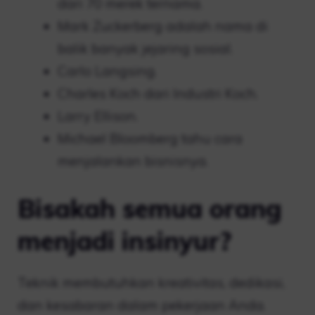
dari 70 merek ternama.
Mark Zuckerberg adalah nama di
balik banyak jejaring sosial.
Carlo Langsing.
Charles Koch dari Industri Koch.
Larry Ellison.
Michael Bloomberg tahu cara
menjalankan bisnisnya.
Bisakah semua orang
menjadi insinyur?
Teknik membutuhkan kreativitas, dedikasi,
dan kesabaran dalam pekerjaan Anda.