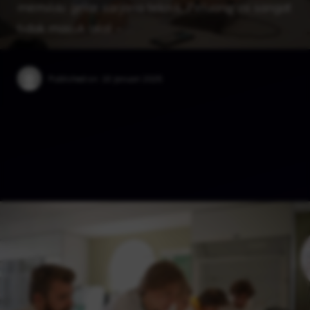
memiliki gelar sarjana teknik. Peluang ini sangat
tidak masuk akal – …
Published on:
18 Januari 2025