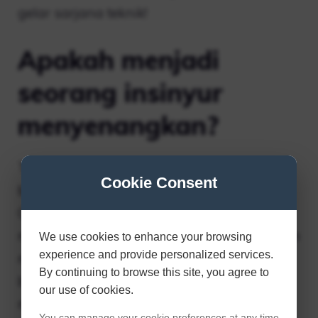
gelar sarjana teknik!
Apakah menjadi
seorang insinyur
menyenangkan?
Teknik adalah salah satu profesi paling
Cookie Consent
bermanfaat dan menyenangkan di dunia.
Gelar di bidang teknik apa pun dapat
membawa Anda ke mana saja di dunia dan
We use cookies to enhance your browsing
experience and provide personalized services.
membantu Anda mendapatkan gaji yang
By continuing to browse this site, you agree to
bagus. Gelar teknik tidak hanya
our use of cookies.
mengajarkan Anda bagaimana menjadi
You can manage your cookie preferences at any time