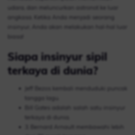
udara, dan meluncurkan astronot ke luar
angkasa. Ketika Anda menjadi seorang
insinyur, Anda akan melakukan hal-hal luar
biasa!
Siapa insinyur sipil
terkaya di dunia?
Jeff Bezos kembali menduduki puncak
tangga lagu.
Bill Gates adalah salah satu insinyur
terkaya di dunia.
3. Bernard Arnault membawahi lebih