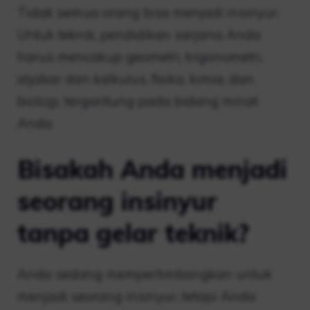
Tidak semua orang bisa menjadi insinyur.
Untuk teknik, pendidikan sarjana Anda
harus mencakup geometri, trigonometri,
aljabar dan kalkulus, fisika, kimia, dan
biologi, tergantung pada bidang minat
Anda.
Bisakah Anda menjadi
seorang insinyur
tanpa gelar teknik?
Anda sedang mempertimbangkan untuk
menjadi seorang insinyur, tetapi Anda