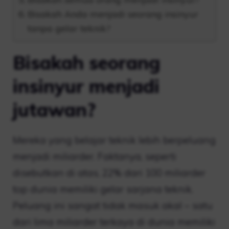
Bisakah Anda menjadi seorang insinyur
tanpa gelar teknik?
Bisakah seorang
insinyur menjadi
jutawan?
Mereka yang belajar teknik lebih berpeluang
menjadi miliarder. Faktanya, seperti
disebutkan di atas, 22% dari 100 miliarder
top dunia memiliki gelar sarjana teknik.
Peluang ini sangat tidak masuk akal – satu
dari lima miliarder terkaya di dunia memiliki