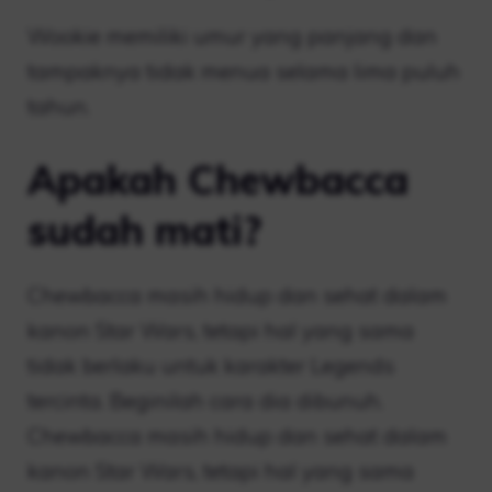
Wookie memiliki umur yang panjang dan
tampaknya tidak menua selama lima puluh
tahun.
Apakah Chewbacca
sudah mati?
Chewbacca masih hidup dan sehat dalam
kanon Star Wars, tetapi hal yang sama
tidak berlaku untuk karakter Legends
tercinta. Beginilah cara dia dibunuh.
Chewbacca masih hidup dan sehat dalam
kanon Star Wars, tetapi hal yang sama