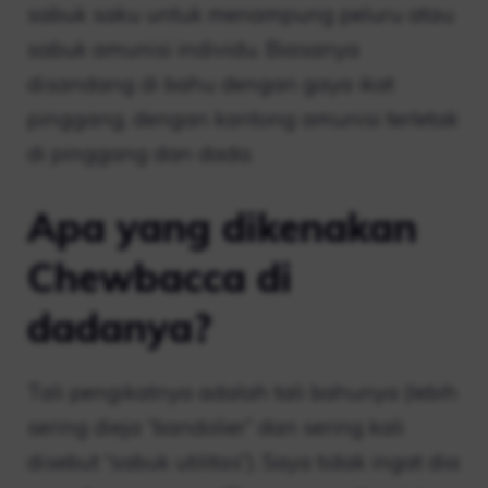
sabuk saku untuk menampung peluru atau
sabuk amunisi individu. Biasanya
disandang di bahu dengan gaya ikat
pinggang, dengan kantong amunisi terletak
di pinggang dan dada.
Apa yang dikenakan
Chewbacca di
dadanya?
Tali pengikatnya adalah tali bahunya (lebih
sering dieja “bandolier” dan sering kali
disebut “sabuk utilitas”). Saya tidak ingat dia