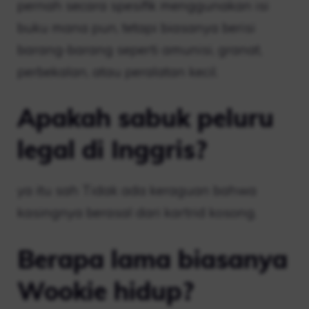
pernah secara spesifik menggunakan isi
buku mana pun, tetapi biasanya berisi
barang-barang seperti amunisi, granat,
perbekalan, atau peralatan kecil.
Apakah sabuk peluru
legal di Inggris?
ya itu sah Tidak ada keraguan bahwa
kasingnya berasal dari kartrid kosong.
Berapa lama biasanya
Wookie hidup?