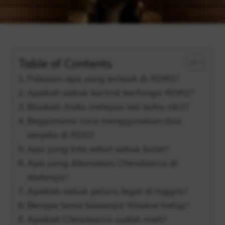
Table of Contents
Pakaian apa yang terbaik di RDR2?
Apakah sabuk kartrid berfungsi RDR2?
Bisakah Anda melepas tali bahu rdr2?
Bagaimana cara menggunakan dua
senjata di RDO?
Apa yang kita sebut sabuk bulat?
Apa yang dikenakan Chewbacca di
dadanya?
Apakah sabuk peluru legal di Inggris?
Berapa lama biasanya Wookie hidup?
Apakah Chewbacca sudah mati?