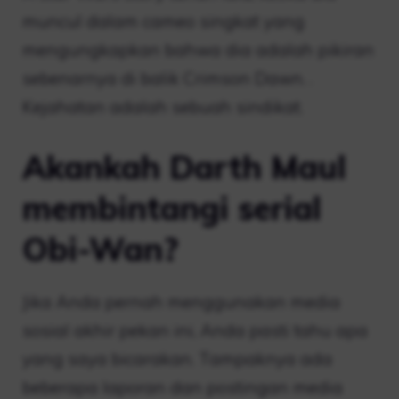
muncul dalam cameo singkat yang
mengungkapkan bahwa dia adalah pikiran
sebenarnya di balik Crimson Dawn. .
Kejahatan adalah sebuah sindikat.
Akankah Darth Maul
membintangi serial
Obi-Wan?
Jika Anda pernah menggunakan media
sosial akhir pekan ini, Anda pasti tahu apa
yang saya bicarakan. Tampaknya ada
beberapa laporan dan postingan media