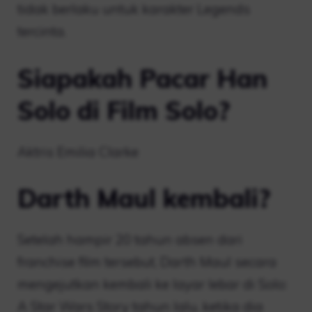
tidak berlaku untuk karakter Legends
tercinta.
Siapakah Pacar Han
Solo di Film Solo?
Aktris Emilia Clarke
Darth Maul kembali?
Setelah hampir 20 tahun absen dari
franchise film tersebut, Darth Maul secara
mengejutkan kembali ke layar lebar di Solo:
A Star Wars Story tahun lalu, ketika dia