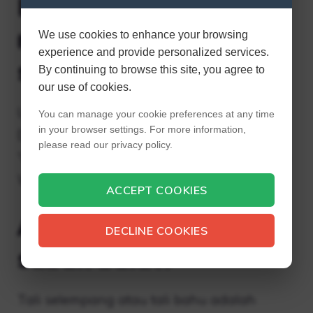
Bagaimana cara
menggunakan dua
We use cookies to enhance your browsing
experience and provide personalized services.
senjata di RDO?
By continuing to browse this site, you agree to
our use of cookies.
Untuk menggunakan dua pistol di Red
You can manage your cookie preferences at any time
in your browser settings. For more information,
Dead Online, pemain harus mendapatkan
please read our privacy policy.
“Off-Hand Holster”, yang tersedia di katalog
Wheeler, Rawson & Co dari tingkat 25.
ACCEPT COOKIES
Apa yang kita sebut
DECLINE COOKIES
sabuk bulat?
Tali selempang atau tali bahu adalah