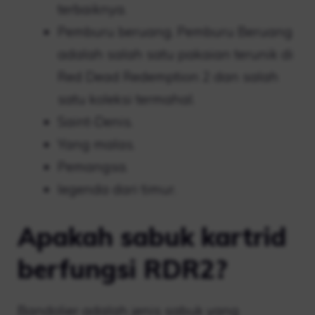
terbaiknya.
Pemburu beruang. Pemburu Beruang
adalah salah satu pakaian terunik di
Red Dead Redemption 2 dan salah
satu koleksi termahal.
Saint-Denis.
Yang malas.
Pemangsa.
legenda dari timur.
Apakah sabuk kartrid
berfungsi RDR2?
Bandolier adalah jenis sabuk yang