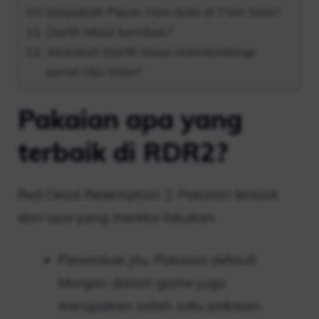
Siapakah Pacar Han Solo di Film Solo?
Darth Maul kembali?
Akankah Darth Maul membintangi
serial Obi-Wan?
Pakaian apa yang
terbaik di RDR2?
Red Dead Redemption 2: Pakaian terbaik
dan apa yang mereka lakukan
Penembak jitu. Pakaian default
Morgan dalam game juga
merupakan salah satu pakaian