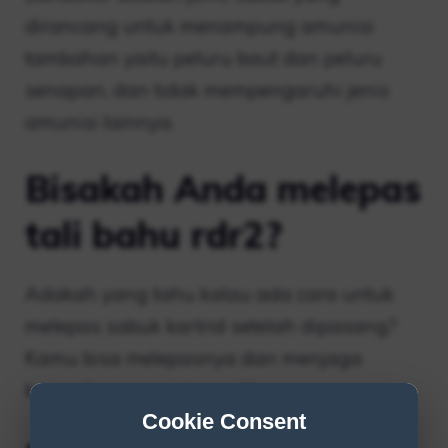
dirancang untuk menampung amunisi
tambahan yaitu peluru baut dan peluru
senapan, dan tidak mempengaruhi jenis
amunisi lainnya.
Bisakah Anda melepas
tali bahu rdr2?
Adakah yang tahu kalau ada cara untuk
melepas sabuk kartrid setelah dipasang?
Kamu bisa melepasnya dan menjaga
kapasitas amunisinya… Ya.
Cookie Consent