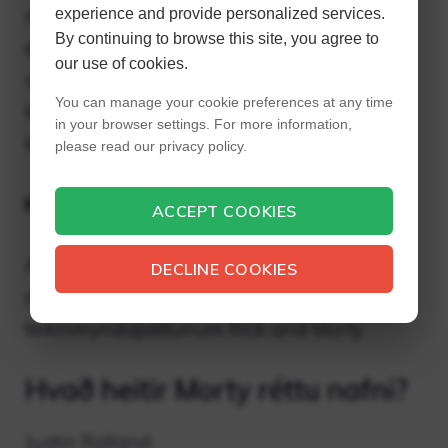
mjög dökkan tón sem er langt frá
experience and provide personalized services.
By continuing to browse this site, you agree to
einkennandi svörtum gamanmynd
our use of cookies.
seríunnar. Í þessum þætti kemur í ljós að
You can manage your cookie preferences at any time
Morty, vegna áfallalegrar reynslu sinnar af
in your browser settings. For more information,
Mr.
please read our privacy policy.
Hver er skammstöfunin fyrir Morty?
ACCEPT COOKIES
Aldur. 14. Mortimer „Morty“ Smith er ein af
DECLINE COOKIES
aðalpersónunum í bandarísku
teiknimyndaþáttunum Rick and Morty.
Hvað heitir Morty réttu nafni?
Justin Rolland