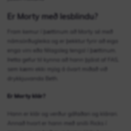
Er Morty með lesblindu?
Fram kemur í þættinum að Morty sé með
námsörðugleika og er þekktur fyrir að eiga
enga vini eða félagsleg tengsl í þættinum.
Þetta gefur til kynna að hann þjáist af FAS,
sem kæmi ekki mjög á óvart miðað við
drykkjuvanda Beth.
Er Morty klár?
Hann er klár og verður gáfaðari og klárari.
Annað hvort er hann með snilli Ricks í