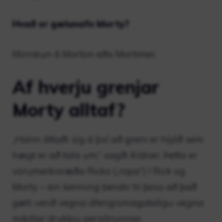
Hvað er gælunafn Morty?
Minnkun á Morton eða Mortimer.
Af hverju grenjar
Morty alltaf?
„Hann áttaði sig á því að greni er hljóð sem
hægt er að tala um,“ sagði Kidner. Þetta er
vörumerkisræða Ricks („ropa“) í Rick og
Morty – ein kenning bendir til þess að það
gæti verið vegna áfengismagabólgu vegna
mikillar drykkju persónunnar.