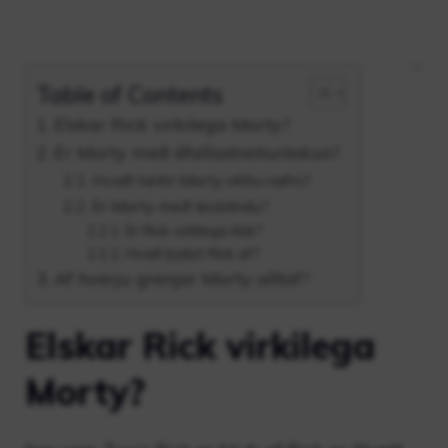
Table of Contents
Elskar Rick virkilega Morty?
Er Morty með áfallastreituröskun?
Hvað heitir Morty réttu nafni?
Er Morty með lesblindu?
Er Rick virkilega klár?
Hvað þjáist Rick af?
Af hverju grenjar Morty alltaf?
Elskar Rick virkilega
Morty?