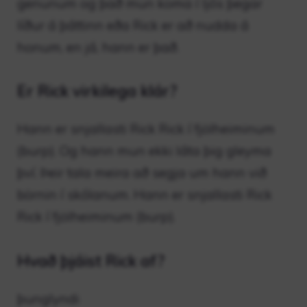
genunum og það mun koma í ljós þegar
líður á þáttinn eða Rick er að nudda á
honum, en já, hann er það.
Er Rick virkilega klár?
Hann er snjallasti Rick Rick í fjölheiminum
(burp). Og hann mun ekki láta þig gleyma
því. Þeir tala meira að segja um hann við
börnin í skólanum. Hann er snjallasti Rick
Rick í fjölheiminum (burp).
Hvað þjáist Rick af?
þunglyndi