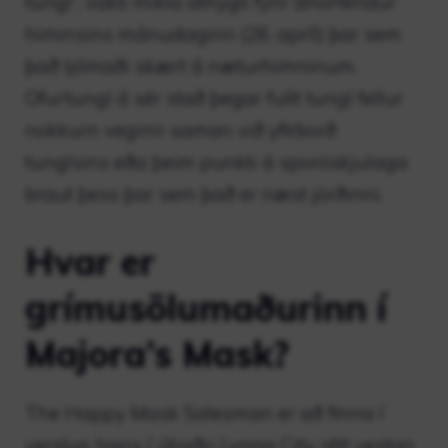
tungl“, vakti mikla athygli fyrir áhorfendur
himinsins mánudaginn (26. apríl) þar sem
það ljómaði skært á næturhimninum.
Ofurtungl á sér stað þegar fullt tungl fellur
nokkurn veginn saman við yfirborð
tunglsins eða þeim punkti á sporöskjulaga
braut þess þar sem það er næst jörðinni.
Hvar er
grímusölumaðurinn í
Majora’s Mask?
The Happy Mask Salesman er að finna í
verslun hans í útjaðri Lynna City, rétt vestan