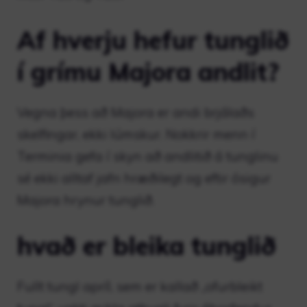
Af hverju hefur tunglið
í grímu Majora andlit?
Vegna þess að Majora er andi brjálaðs
skelfingar, ekki lúmskur. Nokkrir menn í
Terminia gefa í skyn að andlitið á tunglinu
sé ekki alltaf jafn hræðilegt og eftir ósigur
Majora hrynur tunglið.
hvað er bleika tunglið
Fullt tungl apríl, sem er kallað „ofurbleikt