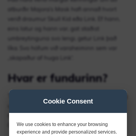
atburðir Majora’s Mask hafi annað hvort
verið draumur Skull Kid eða Link. Ef hann,
eins latur og hann var, gat staðist
umbreytinguna svo lengi, getur Link það
líka. Svo höfum við varaheiminn sem var
„skapaður af huga Link“.
Hvar er fundurinn?
Termina er nafn á samhliða heimi Hyrule og
Cookie Consent
umgjörð Majora’s Mask. Landið er fullt af
mörgum persónum sem líkjast þeim frá
Ocarina of Time…
We use cookies to enhance your browsing
experience and provide personalized services.