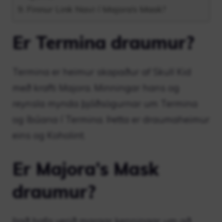
Finnur Link Navi í Majora’s Mask?
Er Termina draumur?
Termina er heimur skapaður af Skull Kid
með krafti Majora. Minningar hans og
reynsla mynda þjóðsögurnar um Termina
og íbúana í Termina. Þetta er draumaheimur
eins og Koholint.
Er Majora’s Mask
draumur?
Það hafa verið margar kenningar um að