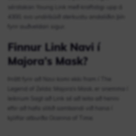
sérstakan Young Link með kraftstigi upp á
4300, svo undirbúið sterkustu andaliðin þín
fyrir auðveldari sigur.
Finnur Link Navi í
Majora’s Mask?
Þrátt fyrir að Navi komi ekki fram í The
Legend of Zelda: Majora’s Mask, er snemma í
leiknum Sagt að Link sé að leita að henni
eftir að hafa slitið sambandi við hana í
kjölfar atburða Ocarina of Time.