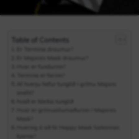
Table of Contents
Er Termina draumur?
Er Majora’s Mask draumur?
Hvar er fundurinn?
Termina er farinn?
Af hverju hefur tunglið í grímu Majora
andlit?
hvað er bleika tunglið
Hvar er grímusölumaðurinn í Majora’s
Mask?
Hvernig á að fá Happy Mask Salesman
kjarna?