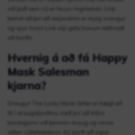
við það sem nú er Nuun Highlands. Link
kemst að því að seljandinn er mjög svangur
og spyr hvort Link vilji gefa honum eitthvað
að borða.
Hvernig á að fá Happy
Mask Salesman
kjarna?
Draugur The Lucky Mask Seller er hægt að
fá í draugaborðinu með því að klára
bardagann við þennan draug og vinna
síðan rúllettaleikinn. Þú þarft að sigra