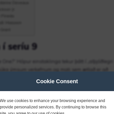
ordanne Deveaux
kson Jr.
w Pineda
udi Hasoon
 Grant
 í seríu 9
 One?“ Hópur einstaklinga tekur þátt í „alþjóðlegri
ljúka ýmsum verkefnum og mati sem ætlað er að
runina.
Cookie Consent
 frambjóðenda
We use cookies to enhance your browsing experience and
 Carson
provide personalized services. By continuing to browse this
site, you agree to our use of cookies.