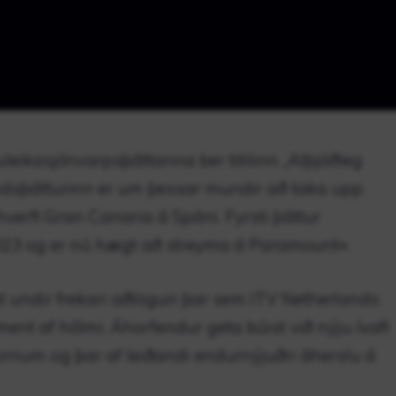
leikasjónvarpsþáttanna ber titilinn „Alþjóðleg
sþátturinn er um þessar mundir að taka upp
verfi Gran Canaria á Spáni. Fyrsti þáttur
r 2023 og er nú hægt að streyma á Paramount+.
t undir frekari aðlögun þar sem ITV Netherlands
ment af hólmi. Áhorfendur geta búist við nýju ívafi
num og þar af leiðandi endurnýjuðri áherslu á