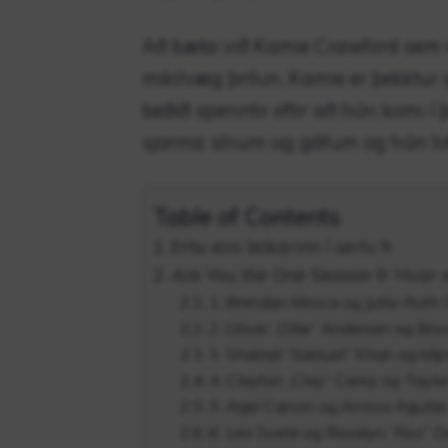
Að bæta við Kamie Crawford sem ný
mikilvæg þróun. Kamie er þekktur
beðið spenntir eftir að hún komi í 
sjarma sínum og gáfum og hún lof
Table of Contents
Ertu eini leikarinn í seríu 9
Are You the One Season 9: Hvar 
1. Brendan Mosca og Julia-Ruth
2. Oliver „Ollie“ Andersen og B
3. Shamal “Samuel” Khan og Mij
4. Clayton „Clay“ Carey og Taylor
5. Aqel Carson og Anissa Aguilar
6. Leo Svete og Rosalyn “Roz” 