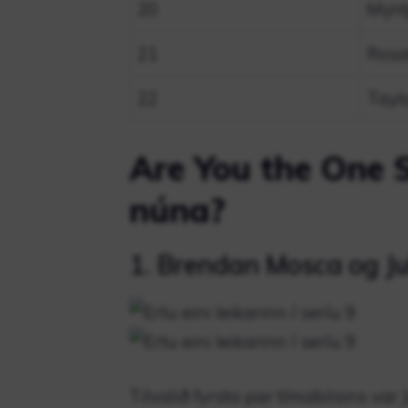
20
Mijn
21
Rosa
22
Taylo
Are You the One S
núna?
1. Brendan Mosca og Ju
Tilvalið fyrsta par tímabilsins var 