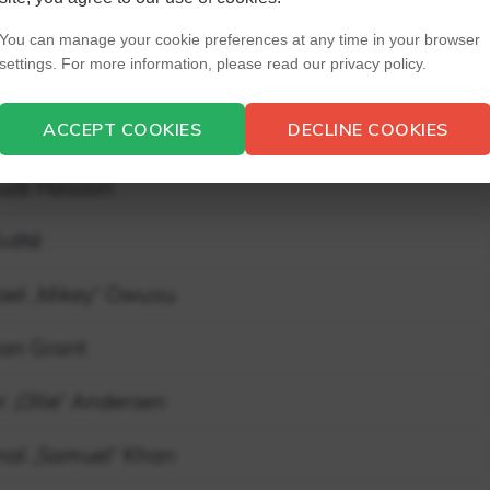
dan Mosca
You can manage your cookie preferences at any time in your browser
settings. For more information, please read our privacy policy.
ton „Clay“ Carey
ACCEPT COOKIES
DECLINE COOKIES
rdo Dickson Jr.
udi Hasoon
Svété
ael „Mikey“ Owusu
an Grant
r „Ollie“ Andersen
al „Samuel“ Khan