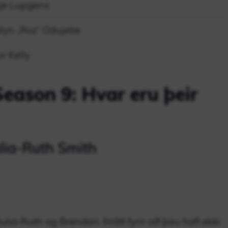
tje Lupgens
lyn „Roz“ Odujebe
r Kelly
eason 9: Hvar eru þeir
lia-Ruth Smith
Julia-Ruth og Brendan. Þrátt fyrir að þau hafi ekki