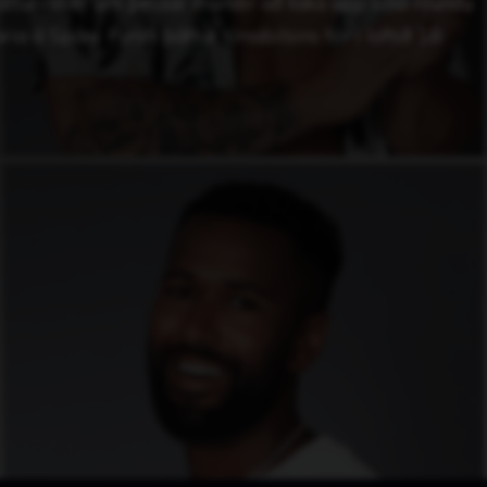
turinn er um þessar mundir að taka upp sína níundu
a á Spáni. Fyrsti þáttur tímabilsins fór í loftið 18.