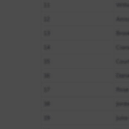
11
Will
12
Anis
13
Broo
14
Ciar
15
Cour
16
Dani
17
Rose
18
Jord
19
Juli