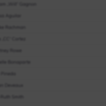
iam „Will“ Gagnon
sa Aguilar
ke Rachman
a „CC“ Cortez
tney Rowe
elle Bonaparte
 Pineda
an Deveaux
a-Ruth Smith