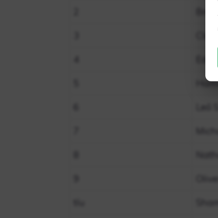
2
Bren
3
Clay
4
Edua
5
Ham
6
Leó 
7
Mich
8
Nath
9
Olive
tíu
Sham