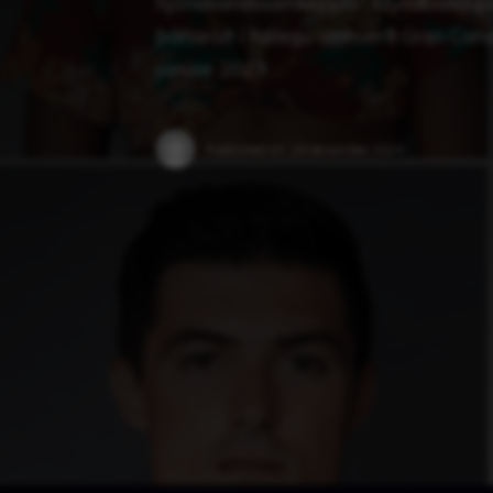
hjónabandssamkeppni“. Myndbandsþát
þáttaröð í fallegu umhverfi Gran Canari
janúar 2023 …
Published on:
29 desember 2024