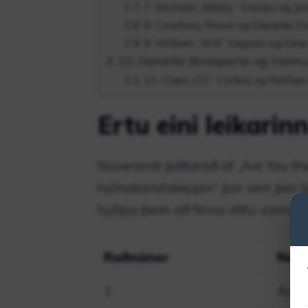
7. Michael „Mikey“ Owusu og J
8. Courtney Rowe og Eduardo Dic
9. William „Will“ Gagnon og De
10. Danielle Bonaparte og Ham
11. Ciara „CC“ Cortez og Nathan
Ertu eini leikarinn
Núverandi þáttaröð af „Are You the
hjónabandskeppni“ þar sem þeir 
hjálpa þeim að finna réttu samsvö
Raðnúmer
Nafn
1
Aqel