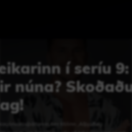
eikarinn í seríu 9:
eir núna? Skoðað
dag!
asjónvarpsþáttanna ber titilinn „Alþjóðleg