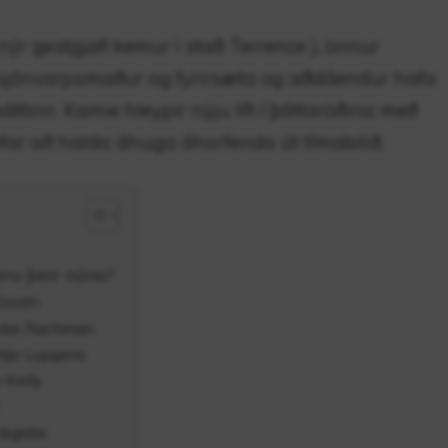
r gestgjafi kemur í stað Terrence J, önnur
 sjónvarpsmaður og fyrirsæta og aðdáendur hafa
þáttinn. Kamie hleypir nýju lífi í þáttaröðina með
ar að halda áhuga áhorfenda út tímabilið.
eru þeir núna?
 Smith
rooke Rachman
ntje Lupgens
 Kelly
Odujebe