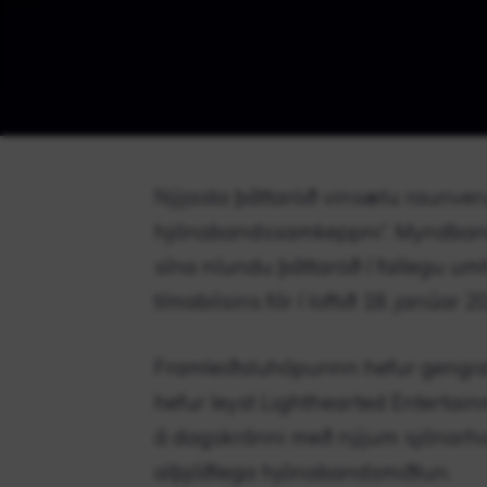
Nýjasta þáttaröð vinsælu raunveru
hjónabandssamkeppni“. Myndband
sína níundu þáttaröð í fallegu umh
tímabilsins fór í loftið 18. janúa
Framleiðsluhópurinn hefur gengis
hefur leyst Lighthearted Entertain
á dagskránni með nýjum sjónarhor
alþjóðlega hjónabandsmiðlun.