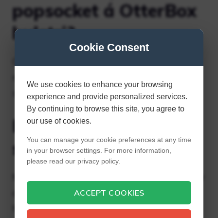
popsocket á OtterBox
hulstri?
Cookie Consent
OtterBox framleiðir nú snjallsímahulstur
með innbyggðum PopSockets sem þú getur
We use cookies to enhance your browsing
skipt út hvenær sem er.
experience and provide personalized services.
By continuing to browse this site, you agree to
Eru allir PopSockets
our use of cookies.
You can manage your cookie preferences at any time
skiptanlegir?
in your browser settings. For more information,
please read our privacy policy.
Núna erum við með tvær mismunandi gerðir
af PopGrip á markaðnum – „klassíska“
ACCEPT COOKIES
hönnun okkar og „skiptanlegu“ hönnun