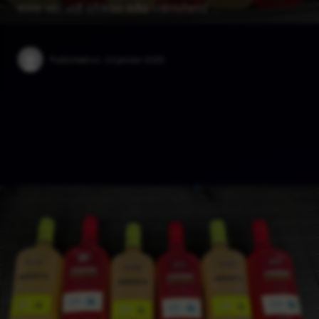
eins vel við sílikon eða vatnsheld …
Published on:
10 janúar 2025