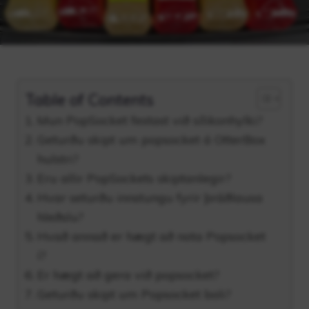
Table of Contents
Mun PopSocket festast við sílikonhylki?
Geturðu skipt um popsocket á OtterBox
hulstri?
Eru allir PopSockets skiptanlegir?
Hvar seturðu innstungu fyrir þráðlausa
hleðslu?
Hvað annað er hægt að nota Popsocket
í?
Er hægt að gera við popsocket?
Geturðu skipt um Popsocket boli?