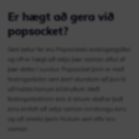
Er hægt að gera við
popsocket?
Sem betur fer eru Popsockets endingargóðar
og oft er hægt að setja þær saman aftur ef
þær detta í sundur. Popsocket þinn er með
festingarbotni sem þarf stundum að þvo til
að halda honum klístruðum. Með
festingarbotninn enn á sínum stað er það
eins einfalt að setja saman innstungu eins
og að smella þeim hlutum sem eftir eru
saman.