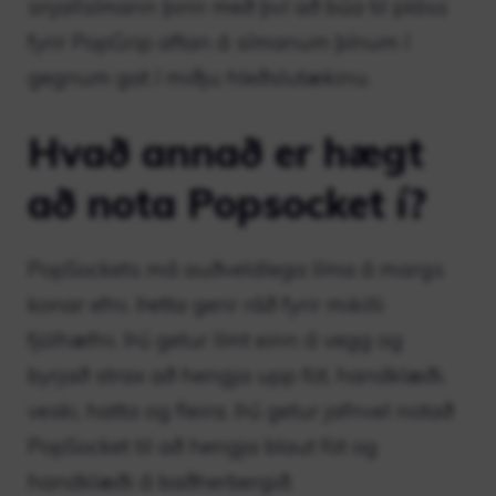
snjallsímann þinn með því að búa til pláss
fyrir PopGrip aftan á símanum þínum í
gegnum gat í miðju hleðslutækinu.
Hvað annað er hægt
að nota Popsocket í?
PopSockets má auðveldlega líma á margs
konar efni. Þetta gerir ráð fyrir mikilli
fjölhæfni. Þú getur límt einn á vegg og
byrjað strax að hengja upp föt, handklæði,
veski, hatta og fleira. Þú getur jafnvel notað
PopSocket til að hengja blaut föt og
handklæði á baðherbergið.