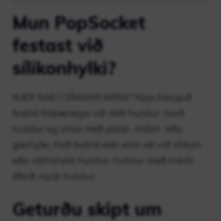
Mun PopSocket
festast við
sílikonhylki?
NÆR ÞAÐ Í SÍMANN MINN? Nýja hlaupið
festist frábærlega við slétt hulstur, hörð
hulstur og síma með plast-, málm- eða
glerhylki. Það festist ekki eins vel við sílikon
eða vatnsheld hulstur, hulstur með mikilli
áferð, mjúk hulstur.
Geturðu skipt um