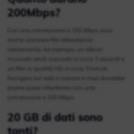
200Mbps?
Con una connessione a 200 Mbps, puoi
anche scaricare file abbastanza
velocemente. Ad esempio, un album
musicale verrà scaricato in circa 3 secondi e
un film in qualità HD in circa 3 minuti.
Navigare sul web e ricevere e-mail dovrebbe
essere quasi istantaneo con una
connessione a 200 Mbps.
20 GB di dati sono
tanti?