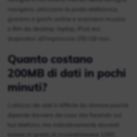
navigano, utilizzano la posta elettronica,
giocano a giochi online e scaricano musica
o film da desktop, laptop, iPod, ecc.
dispositivi: all’improvviso 250 GB non…
Quanto costano
200MB di dati in pochi
minuti?
L’utilizzo dei dati è difficile da stimare poiché
dipende davvero da cosa stai facendo sul
tuo telefono, ma indicativamente dovresti
essere in grado di inviare/ricevere 1.000