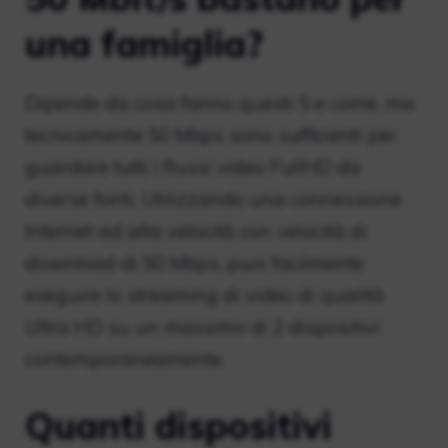
una famiglia?
Dipende da cosa fanno questi 5 e come, ma
tecnicamente 50 Mbps sono sufficienti per
guardare tutti i flussi video FullHD da
diverse fonti. Utilizzando una connessione
Internet ad alta velocità con velocità di
download di 50 Mbps, puoi facilmente
eseguire lo streaming di video di qualità
Ultra HD su un massimo di 2 dispositivi
contemporaneamente.
Quanti dispositivi