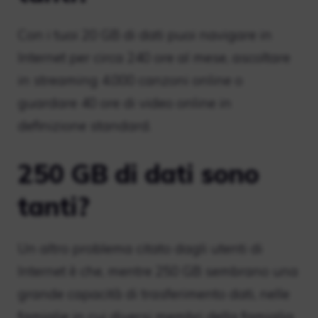
Con i tuoi 20 GB di dati puoi navigare in
Internet per circa 240 ore al mese, ascoltare
in streaming 4.000 canzoni online o
guardare 40 ore di video online in
definizione standard.
250 GB di dati sono
tanti?
Un altro problema citato dagli utenti di
Internet è che, mentre 250 GB sembrano una
grande capacità di trasferimento dati, nelle
famiglie in cui diversi membri della famiglia