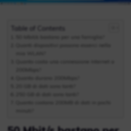
Table of Contents
50 Mbit/s bastano per una famiglia?
Quanti dispositivi possono esserci nella
mia WLAN?
Quanto costa una connessione Internet a
200Mbps?
Quanto durano 200Mbps?
20 GB di dati sono tanti?
250 GB di dati sono tanti?
Quanto costano 200MB di dati in pochi
minuti?
50 Mbit/s bastano per