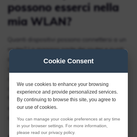
possono esserci nella
mia WLAN?
Quanti dispositivi possono connettersi a un
router? La maggior parte dei router e punti
di accesso wireless afferma di poter
Cookie Consent
supportare circa 250 dispositivi connessi
contemporaneamente. Questo numero di
We use cookies to enhance your browsing
connessione WiFi include computer,
experience and provide personalized services.
fotocamere, tablet, smartphone,
By continuing to browse this site, you agree to
elettrodomestici e una varietà di altri
our use of cookies.
dispositivi che ora sono abilitati a Internet.
You can manage your cookie preferences at any time
in your browser settings. For more information,
please read our privacy policy.