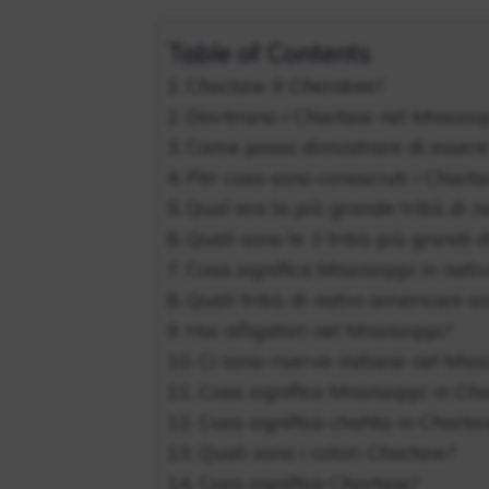
Table of Contents
Choctaw è Cherokee?
Dov’erano i Choctaw nel Mississi
Come posso dimostrare di esser
Per cosa sono conosciuti i Choct
Qual era la più grande tribù di n
Quali sono le 3 tribù più grandi d
Cosa significa Mississippi in nat
Quali tribù di nativi americani so
Hai alligatori nel Mississippi?
Ci sono riserve indiane nel Miss
Cosa significa Mississippi in C
Cosa significa chahta in Choct
Quali sono i colori Choctaw?
Cosa significa Choctaw?