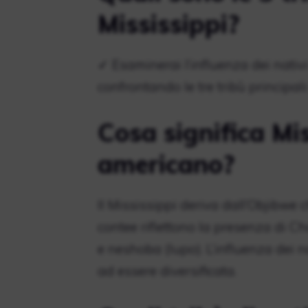
Mississippi?
✓ Esaminerai l’influenza dei nativi
confrontando le tre tribù principa
Cosa significa Mis
americano?
Il Mississippi deriva dall’Objibwe c
contee riflettono la presenza di C
e neshoba (lupo). L’influenza dei n
ad essere diversificata.