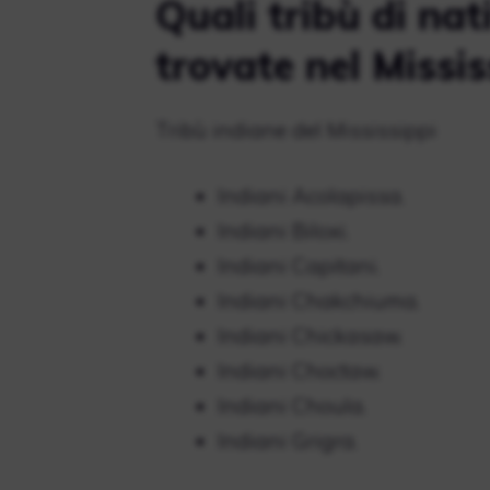
Quali tribù di nat
trovate nel Missis
Tribù indiane del Mississippi
Indiani Acolapissa.
Indiani Biloxi.
Indiani Capitani.
Indiani Chakchiuma.
Indiani Chickasaw.
Indiani Choctaw.
Indiani Choula.
Indiani Grigra.