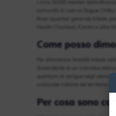
I circa 10.000 membri della Missis
comunità di riserva: Bogue Chitto
River (quartier generale tribale, p
Health Choctaw). /Centro e altre tr
Come posso dimos
Per dimostrare l’eredità tribale n
discendente di un individuo elen
quantum di sangue negli elenchi fina
civilizzate indiane del territorio 
Per cosa sono con