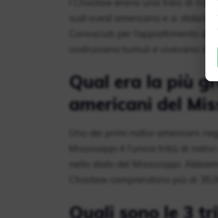
I Choctaw erano una tribù di nativ
sud-ovest americano e si stabiliron
Conosciuti per l’appiattimento dell
costruivano tumuli e vivevano in u
Qual era la più gr
americani del Mis
Uno dei primi nativi americani negl
Mississippi è l’unica tribù di nativ
nello stato del Mississippi. Abbiam
Choctaw comprendono più di 35.000 
Quali sono le 3 tr