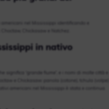
 americani nel Mississippi identificando e
li: Choctaw, Chickasaw e Natchez.
sissippi in nativo
he significa “grande fiume”, e i nomi di molte città e
hoctaw e Chickasaw: panola (cotone), tchula (volpe)
ativi americani nel Mississippi è stata e continua