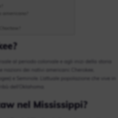
w?
vo americano?
 Choctaw?
kee?
risale al periodo coloniale e agli inizi della storia
nque nazioni dei nativi americani: Cherokee,
ee) e Seminole. L’attuale popolazione che vive in
ibù dell’Oklahoma.
aw nel Mississippi?