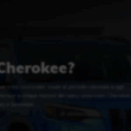
Cherokee?
 tribù civilizzate” risale al periodo coloniale e agli
 riferisce a cinque nazioni dei nativi americani: Cherokee
e) e Seminole. …