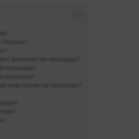
ppi?
e Choctaw?
aw?
ativi americani del Mississippi?
el Mississippi?
ivo americano?
no state trovate nel Mississippi?
issippi?
hoctaw?
aw?