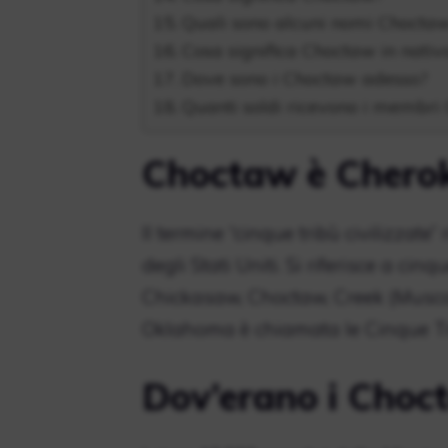
Quali sono alcuni nomi Chocta
Cosa significa Choctaw in nati
Dove sono i Choctaw adesso?
Quanti soldi ricevono i membri
Choctaw è Chero
Il termine “cinque tribù civilizzate” 
degli Stati Uniti. Si riferisce a ci
Chickasaw, Choctaw, Creek (Muscog
Oklahoma è chiamata le Cinque Tr
Dov’erano i Choct