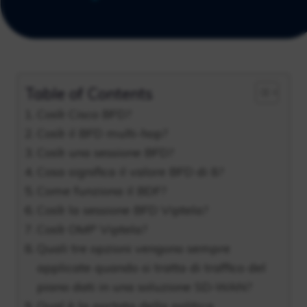
Table of Contents
Cos’è Cisco BFD?
Cos’è il BFD multi-hop?
Cos’è una sessione BFD?
Cosa significa il valore BFD di 8?
Come funziona il BDF?
Cos’è la sessione BFD Viptela?
Cos’è OMP Viptela?
Quali tre opzioni vengono sempre
applicate quando si tratta di traffico del
piano dati in una soluzione SD-WAN?
Qual è la portata della politica