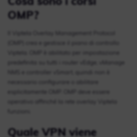
Cosa sono i corsi
OMP?
Il Viptela Overlay Management Protocol
(OMP) crea e gestisce il piano di controllo
Viptela. OMP è abilitato per impostazione
predefinita su tutti i router vEdge, vManage
NMS e controller vSmart, quindi non è
necessario configurare o abilitare
esplicitamente OMP. OMP deve essere
operativo affinché la rete overlay Viptela
funzioni.
Quale VPN viene