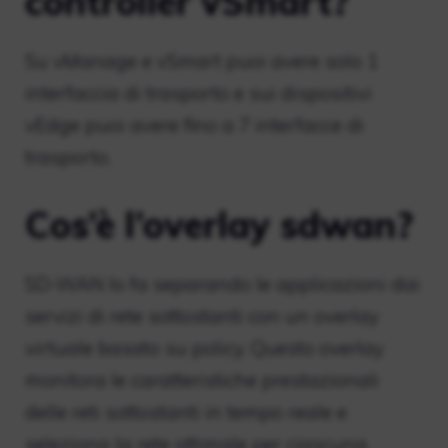
controller vSmart?
Su vManage e vSmart puoi avere solo 1
interfaccia di trasporto e sui dispositivi
vEdge puoi avere fino a 7 interfacce di
trasporto.
Cos’è l’overlay sdwan?
SD-WAN lo fa separando le applicazioni dai
servizi di rete sottostanti con un overlay
virtuale basato su policy. Questo overlay
monitora le caratteristiche prestazionali
delle reti sottostanti in tempo reale e
seleziona la rete ottimale per ciascuna