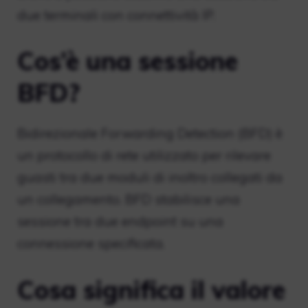
due terminali con connettività IP.
Cos’è una sessione
BFD?
Bidirezionale Forwarding Detection (BFD) è
un protocollo di rete utilizzato per rilevare
guasti tra due moduli di inoltro collegati da
un collegamento. BFD stabilisce una
sessione tra due endpoint su una
connessione specificata.
Cosa significa il valore