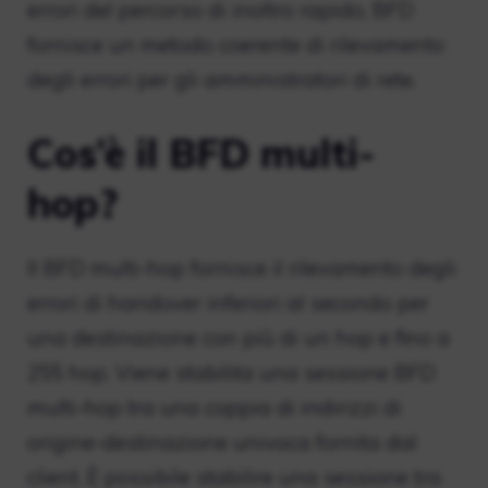
errori del percorso di inoltro rapido, BFD
fornisce un metodo coerente di rilevamento
degli errori per gli amministratori di rete.
Cos’è il BFD multi-
hop?
Il BFD multi-hop fornisce il rilevamento degli
errori di handover inferiori al secondo per
una destinazione con più di un hop e fino a
255 hop. Viene stabilita una sessione BFD
multi-hop tra una coppia di indirizzi di
origine-destinazione univoca fornita dal
client. È possibile stabilire una sessione tra