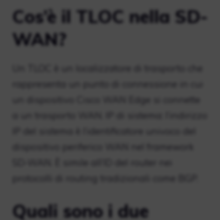
Cos’è il TLOC nella SD-
WAN?
Un TLOC è un localizzatore di trasporto che
rappresenta un punto di connessione in cui
un dispositivo Cisco WAN Edge si connette
a un trasporto WAN. IP di sistema: l’indirizzo
IP del sistema è l’identificatore univoco del
dispositivo periferico WAN nel framework
SD-WAN. È simile all’ID del router nei
protocolli di routing tradizionali come BGP.
Quali sono i due