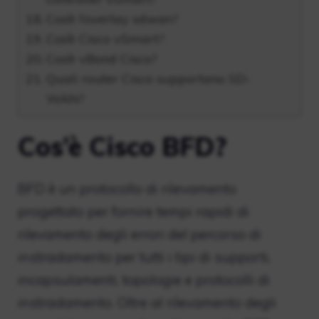
Cos’è l’overlay sdwan?
Cos’è Cisco vSmart?
Cos’è vBond Cisco?
Quali router Cisco supportano SD-
WAN?
Cos’è Cisco BFD?
BFD è un protocollo di rilevamento
progettato per fornire tempi rapidi di
rilevamento degli errori del percorso di
instradamento per tutti i tipi di supporti,
incapsulamenti, topologie e protocolli di
instradamento. Oltre al rilevamento degli