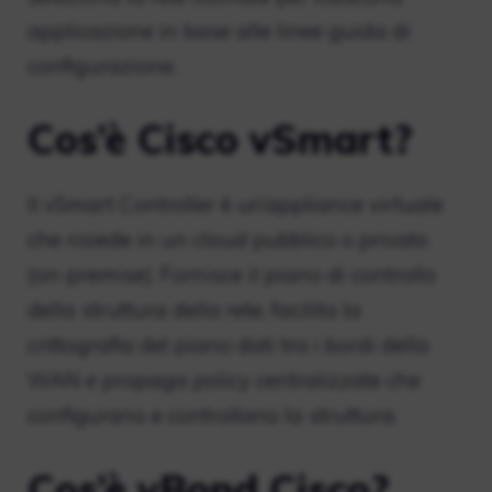
applicazione in base alle linee guida di
configurazione.
Cos’è Cisco vSmart?
Il vSmart Controller è un’appliance virtuale
che risiede in un cloud pubblico o privato
(on-premise). Fornisce il piano di controllo
della struttura della rete, facilita la
crittografia del piano dati tra i bordi della
WAN e propaga policy centralizzate che
configurano e controllano la struttura.
Cos’è vBond Cisco?