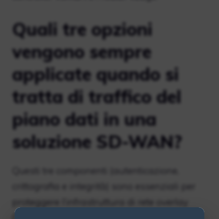
Quali tre opzioni
vengono sempre
applicate quando si
tratta di traffico del
piano dati in una
soluzione SD-WAN?
Questi tre componenti (autenticazione,
crittografia e integrità) sono essenziali per
proteggere l’infrastruttura di rete overlay
Cisco SD-WAN.