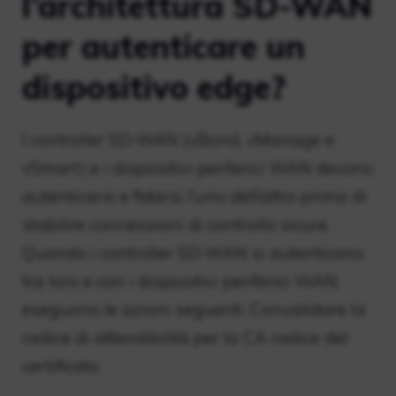
l’architettura SD-WAN
per autenticare un
dispositivo edge?
I controller SD-WAN (vBond, vManage e
vSmart) e i dispositivi periferici WAN devono
autenticarsi e fidarsi l’uno dell’altro prima di
stabilire connessioni di controllo sicure.
Quando i controller SD-WAN si autenticano
tra loro e con i dispositivi periferici WAN,
eseguono le azioni seguenti: Convalidare la
radice di attendibilità per la CA radice del
certificato.