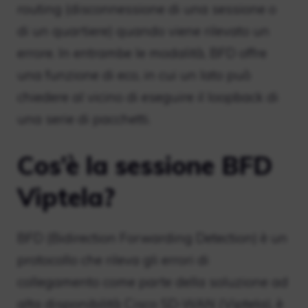
routing (disconnessione di una sessione o
di un quartiere) quando viene rilevato un
errore. In entrambe le modalità, BFD offre
una funzione di eco, in cui un lato può
chiedere al vicino di eseguire il loopback di
una serie di pacchetti.
Cos’è la sessione BFD
Viptela?
BFD (Bidirection Forwarding Detection) è un
protocollo che rileva gli errori di
collegamento come parte della soluzione ad
alta disponibilità Cisco SD-WAN (Viptela), è