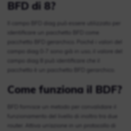
BFD di 8?
Il campo BFD diag può essere utilizzato per
identificare un pacchetto BFD come
pacchetto BFD gerarchico. Poiché i valori del
campo diag 0-7 sono già in uso, il valore del
campo diag 8 può identificare che il
pacchetto è un pacchetto BFD gerarchico.
Come funziona il BDF?
BFD fornisce un metodo per convalidare il
funzionamento del livello di inoltro tra due
router. Attiva un’azione in un protocollo di