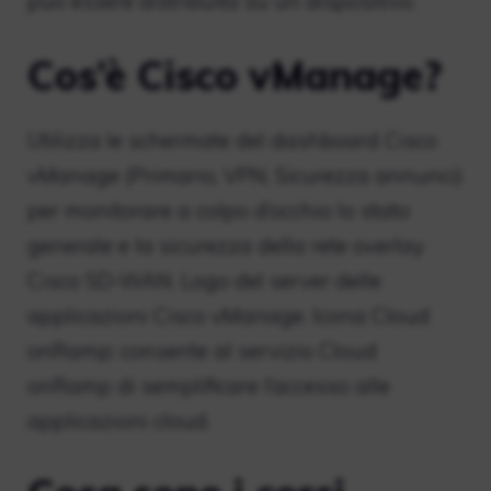
può essere distribuita su un dispositivo.
Cos’è Cisco vManage?
Utilizza le schermate del dashboard Cisco
vManage (Primario, VPN, Sicurezza annunci)
per monitorare a colpo d’occhio lo stato
generale e la sicurezza della rete overlay
Cisco SD-WAN. Logo del server delle
applicazioni Cisco vManage. Icona Cloud
onRamp: consente al servizio Cloud
onRamp di semplificare l’accesso alle
applicazioni cloud.