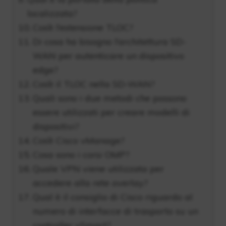
localizzata?
Cos’è l’estensione TLOC?
Di cosa ha bisogno l’architettura SD-
WAN per autenticare un dispositivo
edge?
Cos’è il TLOC nella SD-WAN?
Quali sono i due metodi che possono
essere utilizzati per creare modelli di
dispositivi?
Cos’è Cisco vManage?
Cosa sono i corsi OMP?
Quale VPN viene utilizzata per
accedere alla rete overlay?
Qual è il consiglio di Cisco riguardo al
numero di interfacce di trasporto su un
controller vSmart?