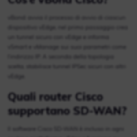
vBond: avvia il processo di avvio di ciascun
dispositivo vEdge, nel primo passaggio crea
un tunnel sicuro con vEdge e informa
vSmart e vManage sui suoi parametri come
l’indirizzo IP. A seconda della topologia
scelta, stabilisce tunnel IPSec sicuri con altri
vEdge.
Quali router Cisco
supportano SD-WAN?
Il software Cisco SD-WAN è incluso in ogni