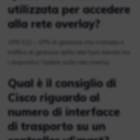
utilizzata per accedere
alla rete overlay?
VPN 512 – VPN di gestione che instrada il
traffico di gestione della rete fuori banda tra
i dispositivi Viptela sulla rete overlay.
Qual è il consiglio di
Cisco riguardo al
numero di interfacce
di trasporto su un