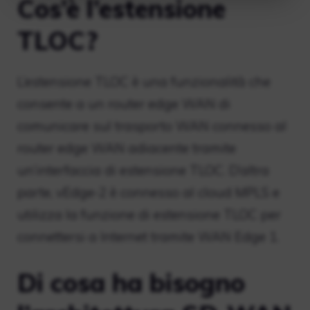
Cos’è l’estensione
TLOC?
L’estensione TLOC è una funzionalità che
consente a un router edge WAN di
comunicare sul trasporto WAN connesso al
router edge WAN adiacente tramite
un’interfaccia di estensione TLOC. D’altra
parte, vEdge-2 è connesso al cloud MPLS e
utilizza la funzione di estensione TLOC per
connettersi a Internet tramite WAN Edge 1.
Di cosa ha bisogno