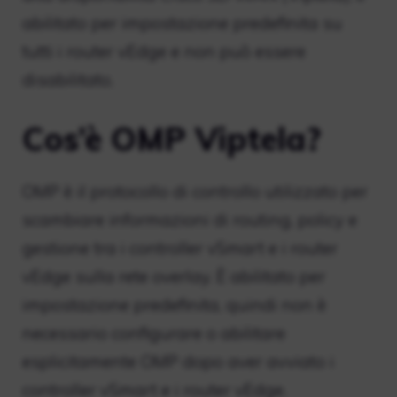
abilitato per impostazione predefinita su
tutti i router vEdge e non può essere
disabilitato.
Cos’è OMP Viptela?
OMP è il protocollo di controllo utilizzato per
scambiare informazioni di routing, policy e
gestione tra i controller vSmart e i router
vEdge sulla rete overlay. È abilitato per
impostazione predefinita, quindi non è
necessario configurare o abilitare
esplicitamente OMP dopo aver avviato i
controller vSmart e i router vEdge.