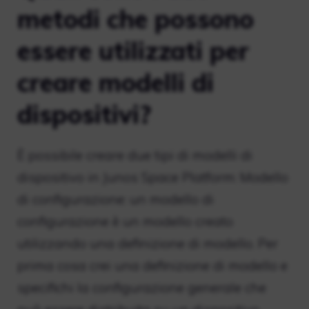
metodi che possono
essere utilizzati per
creare modelli di
dispositivi?
È possibile creare due tipi di modelli di
dispositivo in Junos Space Platform: Modello
di configurazione: un modello di
configurazione è un modello creato
utilizzando una definizione di modello. Per
prima cosa crei una definizione di modello e
specifichi la configurazione generale che