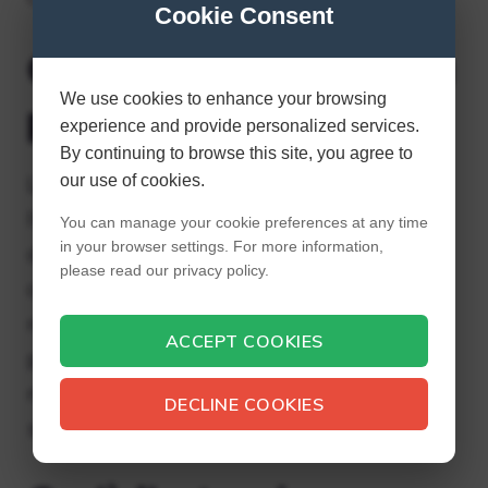
Cookie Consent
Qual è la portata della
We use cookies to enhance your browsing
politica localizzata?
experience and provide personalized services.
By continuing to browse this site, you agree to
our use of cookies.
La localizzazione della politica è
l’adattamento della politica alle esigenze
You can manage your cookie preferences at any time
in your browser settings. For more information,
delle sub-unità aziendali per accogliere i
please read our privacy policy.
cambiamenti relativi alle leggi e ai
regolamenti locali. Quando creiamo una
ACCEPT COOKIES
policy, documentiamo anche chi rientra
nell’ambito. Definire quale organizzazione è
DECLINE COOKIES
soggetta a questa politica.