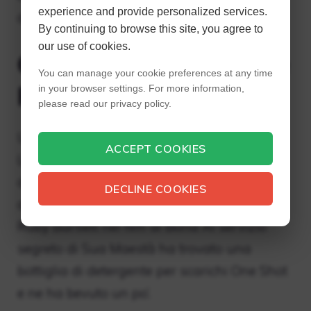
experience and provide personalized services.
di 89 anni.
By continuing to browse this site, you agree to
our use of cookies.
Cos’è successo a Leslie
You can manage your cookie preferences at any time
Phillips?
in your browser settings. For more information,
please read our privacy policy.
Un’ex Bond Girl, moglie dell’attore comico
ACCEPT COOKIES
Leslie Phillips, è morta dopo aver bevuto un
detergente per scarichi contenente il 91% di
DECLINE COOKIES
acido solforico. L’attrice che ha interpretato
Ruby Bartlett nel film di Bond Al servizio
segreto di Sua Maestà ha trovato una
bottiglia di detergente per scarichi One Shot
e ne ha bevuto un po’.