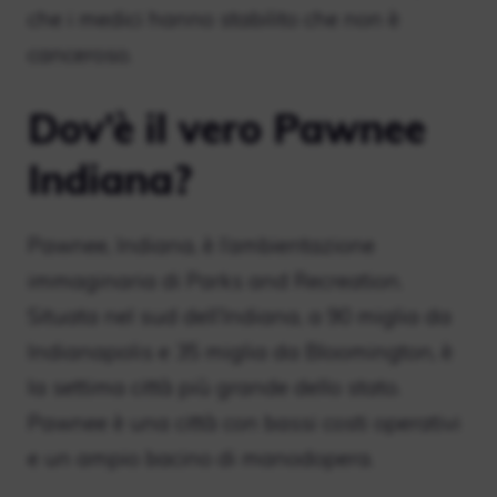
che i medici hanno stabilito che non è
canceroso.
Dov’è il vero Pawnee
Indiana?
Pawnee, Indiana, è l’ambientazione
immaginaria di Parks and Recreation.
Situata nel sud dell’Indiana, a 90 miglia da
Indianapolis e 35 miglia da Bloomington, è
la settima città più grande dello stato.
Pawnee è una città con bassi costi operativi
e un ampio bacino di manodopera.