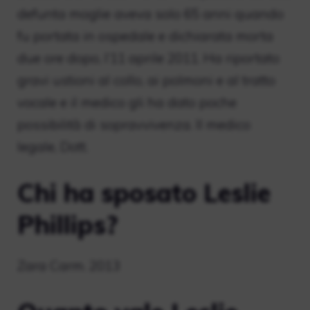
defunta moglie aveva solo 65 anni quando
fu portata in ospedale e dichiarata morta
due ore dopo, l’11 aprile 2011. Ha riportato
gravi ustioni al collo, ai polmoni e al tratto
vocale e il medico gli ha dato poche
possibilità di sopravvivenza. Il medico
legale, Dott.
Chi ha sposato Leslie
Phillips?
Zara Carm. 2013