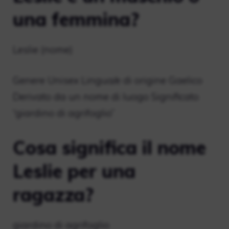
una femmina?
Leslie (nome)
Genere Unisex Lingua/e di origine Gaelico
Derivato da un nome di luogo Significato
“giardino di agrifoglio”
Cosa significa il nome
Leslie per una
ragazza?
giardino di agrifoglio