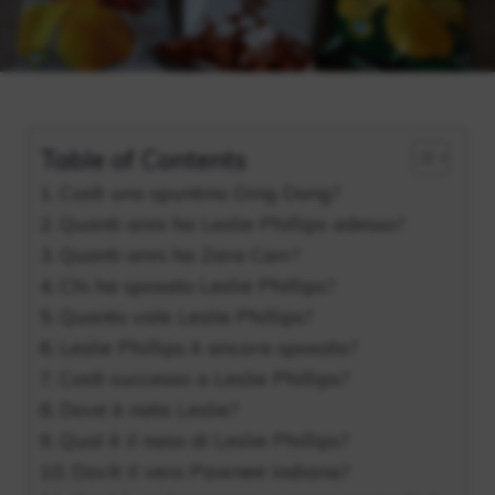
Table of Contents
Cos’è uno spuntino Ding Dong?
Quanti anni ha Leslie Phillips adesso?
Quanti anni ha Zara Carr?
Chi ha sposato Leslie Phillips?
Quanto vale Leslie Phillips?
Leslie Phillips è ancora sposata?
Cos’è successo a Leslie Phillips?
Dove è nata Leslie?
Qual è il naso di Leslie Phillips?
Dov’è il vero Pawnee Indiana?