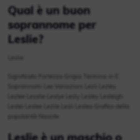
Qual è un buon
soprannome per
Leslie?
Leslie
Significato Fortezza Grigia Termina in E
Soprannomi Lee Variazioni Lezli Lezley
Lezlee Lesslie Leslye Lesly Lesley Lesleigh
Leslei Leslee Lezlie Lesli Leslea Grafico della
popolarità Nascite
Leslie è un maschio o