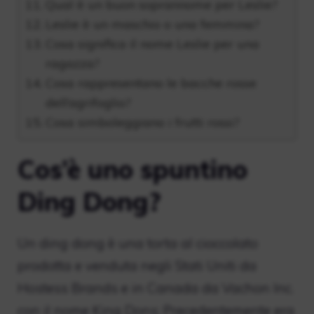
Qual è un buon soprannome per Leslie?
Leslie è un maschio o una femmina?
Cosa significa il nome Leslie per una
ragazza?
Cosa rappresentano le bacche rosse
dell’agrifoglio?
Cosa simboleggiano i frutti rossi?
Cos’è uno spuntino
Ding Dong?
Un ding dong è una torta al cioccolato
prodotta e venduta negli Stati Uniti da
Hostess Brands e in Canada da Vachon Inc.
con il nome King Dons; Precedentemente era