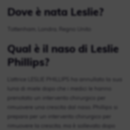
Dove è nata Leslie?
Tottenham, Londra, Regno Unito
Qual è il naso di Leslie
Phillips?
L’attrice LESLIE PHILLIPS ha annullato la sua
luna di miele dopo che i medici le hanno
prenotato un intervento chirurgico per
rimuovere una crescita dal naso. Phillips si
prepara per un intervento chirurgico per
rimuovere la crescita, ma è sollevato dopo