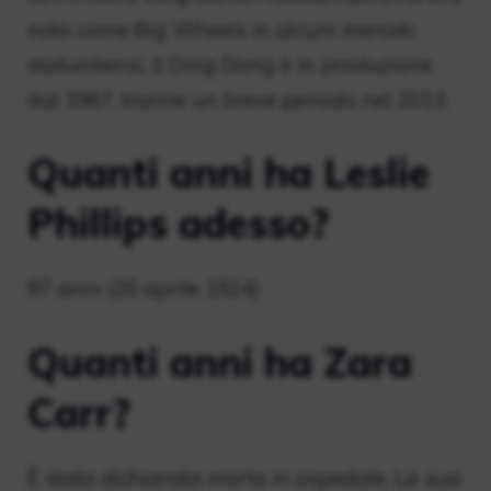
noto come Big Wheels in alcuni mercati
statunitensi. Il Ding Dong è in produzione
dal 1967, tranne un breve periodo nel 2013.
Quanti anni ha Leslie
Phillips adesso?
97 anni (20 aprile 1924)
Quanti anni ha Zara
Carr?
È stata dichiarata morta in ospedale. La sua