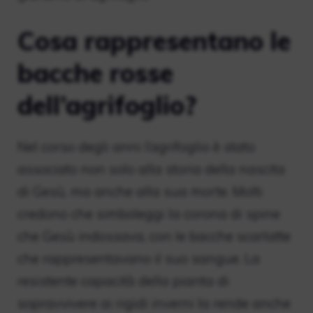
Cosa rappresentano le
bacche rosse
dell’agrifoglio?
Nel corso degli anni l’agrifoglio è stato
associato non solo alla storia della nascita
di Gesù, ma anche alla sua morte. Molti
credono che simboleggi la corona di spine
che Gesù indossava, con le bacche scarlatte
che rappresentavano il suo sangue. La
resistente capacità della pianta di
sopravvivere ai rigidi inverni la rende anche