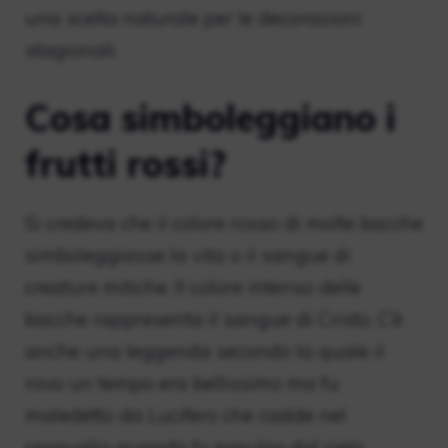
una scelta naturale per le decorazioni
stagionali.
Cosa simboleggiano i
frutti rossi?
Si credeva che il colore rosso di molte bacche
simboleggiasse la vita o il sangue di
creature mitiche. Il colore intenso delle
bacche rappresenta il sangue di Cristo. C’è
anche una leggenda secondo la quale il
rovo un tempo era bellissimo ma fu
maledetto da Lucifero che cadde nel
cespuglio quando fu espulso dal cielo.