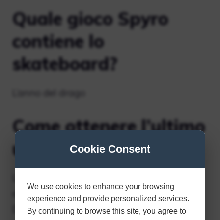
Quale gioco Spyro
contiene lo
skateboard?
L’anno del drago
Come ottenere l’ultimo
uovo in Cloud Spiers?
Cookie Consent
L’ultimo uovo del livello è accessibile solo
We use cookies to enhance your browsing
dopo aver ottenuto l’uovo n. 1 da Fluffy.
experience and provide personalized services.
Dopo averlo fatto, torna all’edificio dove si
By continuing to browse this site, you agree to