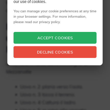
trovava il Checkpoint 2 ed esci andando
our use of cookies.
dritto e nell’angolo più lontano.
You can manage your cookie preferences at any time
in your browser settings. For more information,
please read our privacy policy.
Dove sono tutte le
uova in Midnight
ACCEPT COOKIES
Mountain?
DECLINE COOKIES
Uova fatte in casa dalla Montagna di
Mezzanotte
Uovo n. 2: plana verso l’isola.
Uovo n. 3: tocca il terreno.
Uovo n. 4: Cattura il ladro.