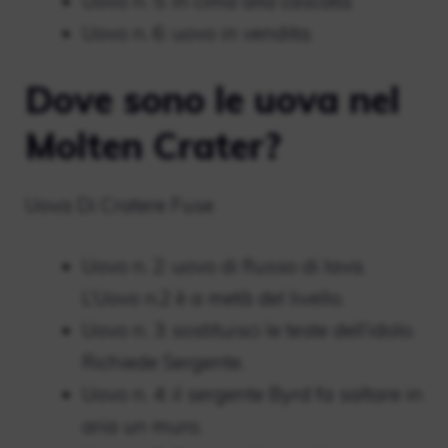
Uovo n. 5: in cima alla cascata.
Uovo n. 6: uovo in vendita.
Dove sono le uova nel
Molten Crater?
Uova Di Cratere Fuse
Uovo n. 2: uovo di flusso di lava.
L’Uovo n.2 è a metà del livello.
Uovo n. 3: sostituisci le teste dell’idolo.
Richiede Sergente.
Uovo n. 4: il sergente Byrd fa saltare in
aria un muro.