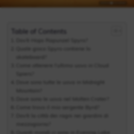
Table of Contents
Dov’è Hops Rapunzel Spyro?
Quale gioco Spyro contiene lo
skateboard?
Come ottenere l’ultimo uovo in Cloud
Spiers?
Dove sono tutte le uova in Midnight
Mountain?
Dove sono le uova nel Molten Crater?
Come trovo il mio sergente Byrd?
Dov’è la città dei ragni nei giardini di
mezzogiorno?
Quanti mondi ci sono in Evening Lake