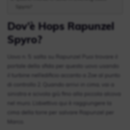
Spyro?
Dov’è Hops Rapunzel
Spyro?
Uovo n. 5: salta su Rapunzel Puoi trovare il
portale della sfida per questo uovo usando
il turbine nell’edificio accanto a Zoe al punto
di controllo 2. Quando arrivi in ​​cima, vai a
sinistra e scivola giù fino alla piccola alcova
nel muro. L’obiettivo qui è raggiungere la
cima della torre per salvare Rapunzel per
Marco.