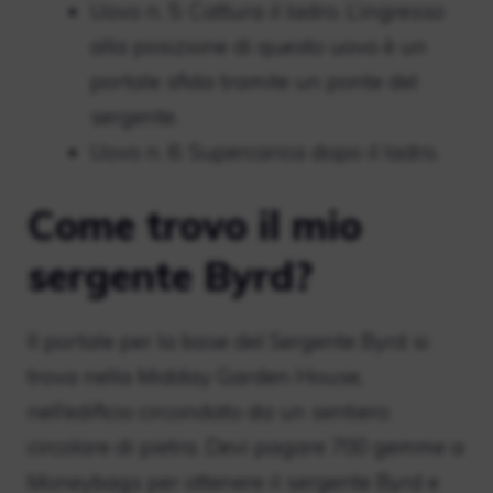
Uovo n. 5: Cattura il ladro. L’ingresso
alla posizione di questo uovo è un
portale sfida tramite un ponte del
sergente.
Uovo n. 6: Supercarica dopo il ladro.
Come trovo il mio
sergente Byrd?
Il portale per la base del Sergente Byrd si
trova nella Midday Garden House,
nell’edificio circondato da un sentiero
circolare di pietra. Devi pagare 700 gemme a
Moneybags per ottenere il sergente Byrd e