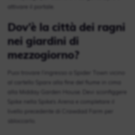
attivare il portale.
Dov’è la città dei ragni
nei giardini di
mezzogiorno?
Puoi trovare l’ingresso a Spider Town vicino
al cartello Sparx alla fine del fiume in cima
alla Midday Garden House. Devi sconfiggere
Spike nella Spike’s Arena e completare il
livello precedente di Crawdad Farm per
sbloccarlo.