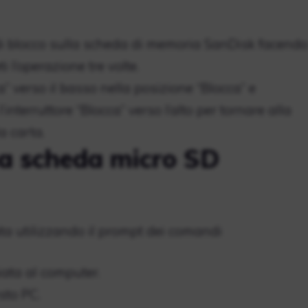
re di blocco sulla scheda di memoria SanDisk facendo
ti l’operazione tre volte.
ca” verso il basso nella posizione “Blocca” e
’interruttore “Blocca” verso l’alto per tornare alla
a carta.
a scheda micro SD
a utilizzando il prompt dei comandi
ata al computer.
sto PC.