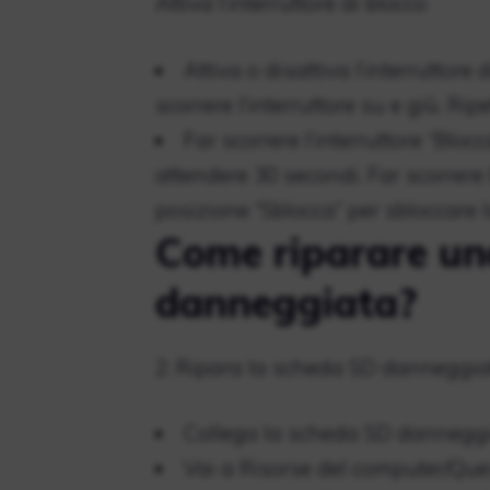
Attiva l’interruttore di blocco
Attiva o disattiva l’interrutto
scorrere l’interruttore su e giù. Ripe
Far scorrere l’interruttore “Bloc
attendere 30 secondi. Far scorrere l
posizione “Sblocca” per sbloccare l
Come riparare un
danneggiata?
2: Ripara la scheda SD danneggiat
Collega la scheda SD danneggi
Vai a Risorse del computer/Que