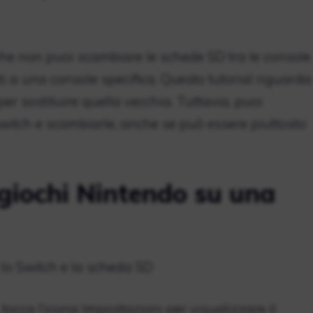
 che non puoi scambiare le schede SD tra le console
ati a una console specifica. Questo tutorial riguarda
er sostituire quella vecchia. Tuttavia, puoi
witch e scambiarle, anche se può essere piuttosto
 giochi Nintendo su una
 lo Switch e la scheda SD
occa l’icona Impostazioni per visualizzare il