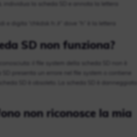
à, individua la scheda SD e annota la lettera
e digita “chkdsk h: /r” dove “h” è la lettera
heda SD non funziona?
conosciuta: il file system della scheda SD non è
 SD presenta un errore nel file system o contiene
la scheda SD è obsoleto. La scheda SD è danneggiat
efono non riconosce la mia