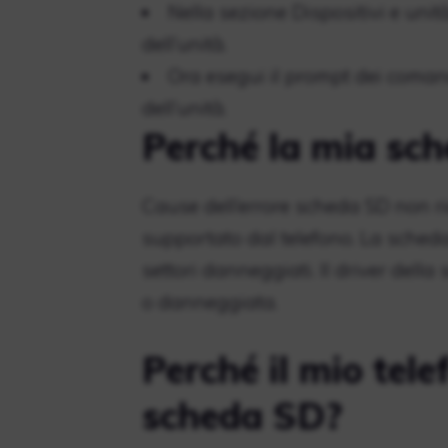
Nella sezione Dispositivi e unit
dell’unità.
Ora esegui il prompt dei comandi 
dell’unità.
Perché la mia sc
Cause dell’errore scheda SD non ri
supportato dal telefono. La scheda
settori danneggiati. Il driver del
o danneggiata.
Perché il mio tel
scheda SD?