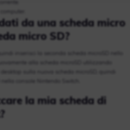
orrente.
 computer.
 dati da una scheda micro
heda micro SD?
quindi inserisci la seconda scheda microSD nello
di nuovamente alla scheda microSD utilizzando
al desktop sulla nuova scheda microSD, quindi
 nella console Nintendo Switch.
care la mia scheda di
?