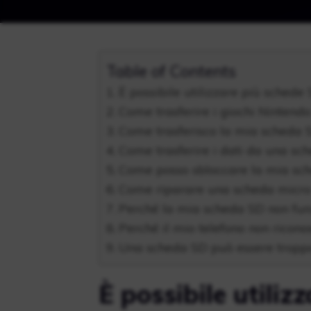
Table of Contents
È possibile utilizzare più schede
Come trasferire i giochi Nintend
Come trasferisco la mia scheda S
Come trasferire i dati da una sc
Come posso sbloccare la mia sc
Come riparare una scheda micr
Perché la mia scheda SD non fun
Perché il mio telefono non ricon
Una scheda SD può essere tropp
È possibile utiliz