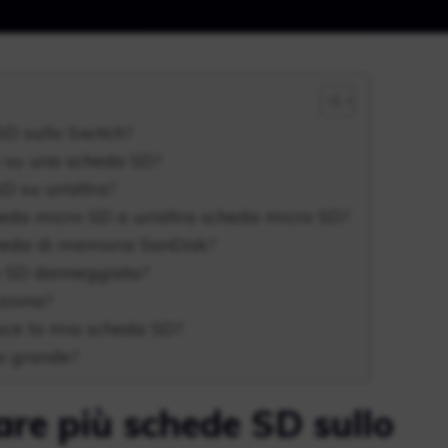
 SD sullo Switch?
o su una scheda SD?
D su un’altra?
heda micro SD a un’altra scheda micro SD?
heda di memoria SanDisk?
o SD danneggiata?
ziona?
osce la mia scheda SD?
o grande?
zare più schede SD sullo