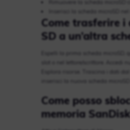
Rimuovere la scheda microSD c
Inserisci la scheda microSD nel
Come trasferire i
SD a un’altra sc
Espelli la prima scheda microSD, 
slot o nel lettore/scrittore. Acce
Esplora risorse. Trascina i dati d
inserisci la nuova scheda microSD
Come posso sbloc
memoria SanDisk