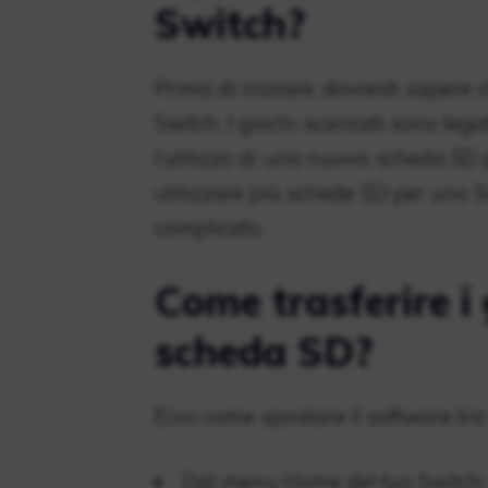
Switch?
Prima di iniziare, dovresti sapere
Switch. I giochi scaricati sono leg
l’utilizzo di una nuova scheda SD p
utilizzare più schede SD per uno S
complicato.
Come trasferire i
scheda SD?
Ecco come spostare il software tra
Dal menu Home del tuo Switch, t