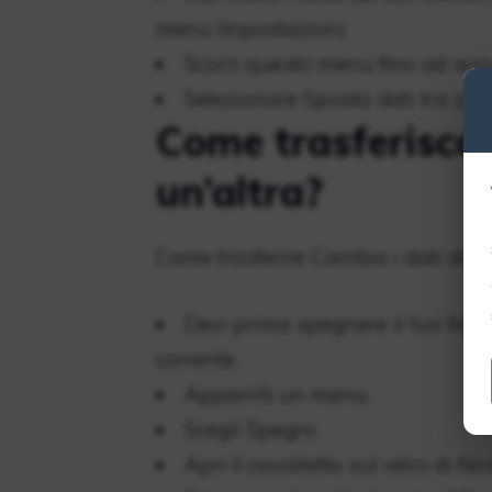
menu Impostazioni.
Scorri questo menu fino ad arri
Selezionare Sposta dati tra si
Come trasferisco
un’altra?
Come trasferire Cambia i dati da 
Devi prima spegnere il tuo Nin
corrente.
Apparirà un menu.
Scegli Spegni.
Apri il cavalletto sul retro di N