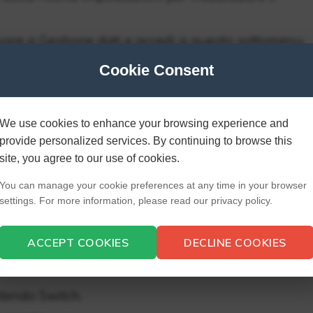
vare a Gestione dati e accedi a questo sottomenu.
stema/scheda microSD.
Cookie Consent
 la mia scheda SD su
We use cookies to enhance your browsing experience and
provide personalized services. By continuing to browse this
site, you agree to our use of cookies.
una scheda microSD a un’altra
You can manage your cookie preferences at any time in your browser
settings. For more information, please read our privacy policy.
tendo Switch per rimuovere la scheda di memoria
ACCEPT COOKIES
DECLINE COOKIES
intendo Switch.