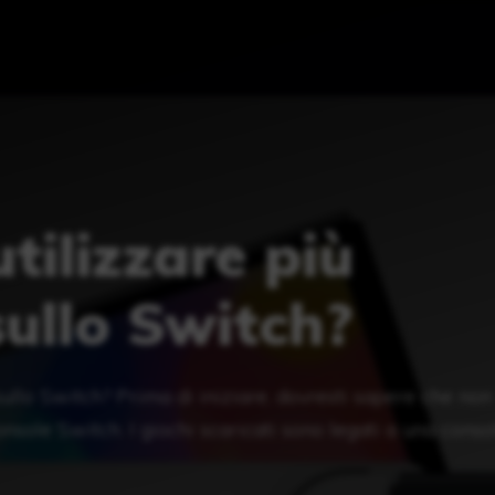
utilizzare più
ullo Switch?
sullo Switch? Prima di iniziare, dovresti sapere che non
nsole Switch. I giochi scaricati sono legati a una conso