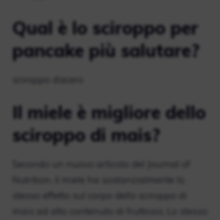
Qual è lo sciroppo per
pancake più salutare?
sciroppo d’acero
Il miele è migliore dello
sciroppo di mais?
Secondo un nuovo articolo del Journal of
Nutrition, il miele ha sostanzialmente lo
stesso effetto sul corpo dello sciroppo di
mais ad alto contenuto di fruttosio. Lo stesso