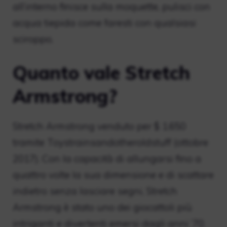
all’interno finisce sulla moquette, pulisci con
acqua tiepida come faresti con qualsiasi
sciroppo.
Quanto vale Stretch
Armstrong?
Stretch Armstrong venduto per $ 1.650
tramite Toystrainsandotheroldstuff (ottobre
2017). Con la capacità di allungarsi fino a
quattro volte la sua dimensione e di scattare
indietro senza lasciare segni, Stretch
Armstrong è stato uno dei giocattoli più
intriganti e divertenti emersi dagli anni ’70.