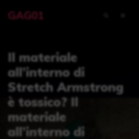
Vai
GAG01
al
MENU
contenuto
Il materiale
all’interno di
Stretch Armstrong
è tossico? Il
materiale
all’interno di