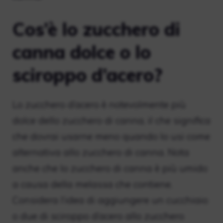
Cos’è lo zucchero di
canna dolce o lo
sciroppo d’acero?
Lo zucchero d’acero è notevolmente più
dolce dello zucchero di canna, il che significa
che dovrai usarne meno quando lo usi come
alternativa allo zucchero di canna. Nota
anche che lo zucchero di canna è più umido
a causa della melassa che contiene.
Considera l’idea di aggiungere un cucchiaio
o due di sciroppo d’acero allo zucchero