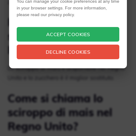
zucchero.
You can manage your cookie preferences at any time
in your browser settings. For more information,
please read our privacy policy.
Posso acquistare lo
sciroppo di mais nel
ACCEPT COOKIES
Regno Unito?
DECLINE COOKIES
Lo sciroppo di mais è disponibile nel Regno
Unito e lo zucchero è il miglior sostituto.
Come si chiama lo
sciroppo di mais nel
Regno Unito?