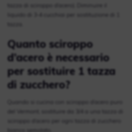
tazza di sciroppo d’acero). Diminuire il
liquido di 3-4 cucchiai per sostituzione di 1
tazza.
Quanto sciroppo
d’acero è necessario
per sostituire 1 tazza
di zucchero?
Quando si cucina con sciroppo d’acero puro
del Vermont, sostituire da 3/4 a una tazza di
sciroppo d’acero per ogni tazza di zucchero
bianco semolato.