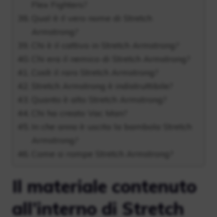
Flex Fighters?
Qual è il vero nome di Stretch
Armstrong?
Chi è il cattivo in Stretch Armstrong?
Chi era il nemico di Stretch Armstrong?
Cos’è il raro Stretch Armstrong?
Stretch Armstrong è indistruttibile?
Quanto è alto Stretch Armstrong?
Chi ha creato Vac Man?
In che anno è uscita la bambola Stretch
Armstrong?
Come si rompe Stretch Armstrong?
Il materiale contenuto
all’interno di Stretch