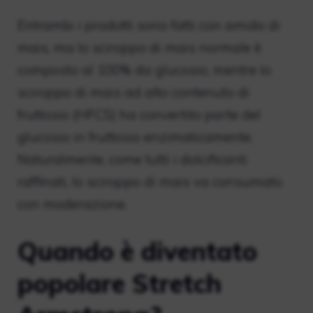
Entrambi i prodotti sono fatti con amido di
mais, ma lo sciroppo di mais normale è
composto al 100% da glucosio, mentre lo
sciroppo di mais ad alto contenuto di
fruttosio (HFCS) ha convertito parte del
glucosio in fruttosio enzimaticamente.
Naturalmente, come tutti i dolcificanti
raffinati, lo sciroppo di mais va consumato
con moderazione.
Quando è diventato
popolare Stretch