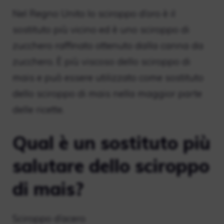
Nel Regno Unito lo sciroppo d’oro è il
sostituto più vicino ed è uno sciroppo di
zucchero raffinato ottenuto dalla canna da
zucchero. È più viscoso dello sciroppo di
mais e può essere utilizzato come sostituto
dello sciroppo di mais nella maggior parte
delle ricette.
Qual è un sostituto più
salutare dello sciroppo
di mais?
Sciroppo d’acero