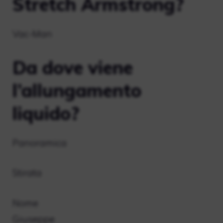
Stretch Armstrong?
Vac-Man
Da dove viene
l’allungamento
liquido?
Panoramica
Stirata
Nome
Giuseppe