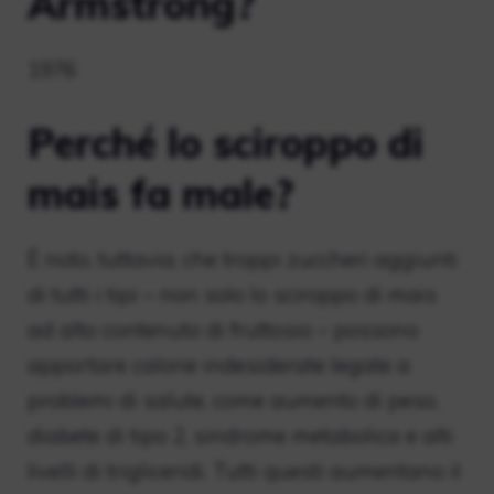
Armstrong?
1976
Perché lo sciroppo di
mais fa male?
È noto, tuttavia, che troppi zuccheri aggiunti
di tutti i tipi – non solo lo sciroppo di mais
ad alto contenuto di fruttosio – possono
apportare calorie indesiderate legate a
problemi di salute, come aumento di peso,
diabete di tipo 2, sindrome metabolica e alti
livelli di trigliceridi. Tutti questi aumentano il