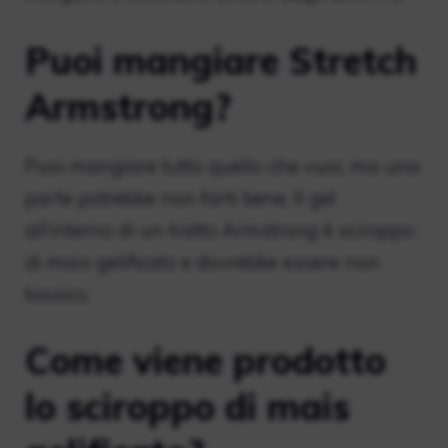
Puoi mangiare Stretch
Armstrong?
Puoi mangiare tutto quello che vuoi, ma una
parte potrebbe non farti bene. Il gel
all’interno di un tratto Armstrong è sciroppo
di mais gelificato e dovrebbe essere non
tossico.
Come viene prodotto
lo sciroppo di mais