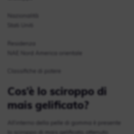
Nazionalità
Stati Uniti
Residenza
NAE Nord America orientale
Classifiche di potere
Cos’è lo sciroppo di
mais gelificato?
All’interno della pelle di gomma è presente
lo sciroppo di mais gelificato, ottenuto