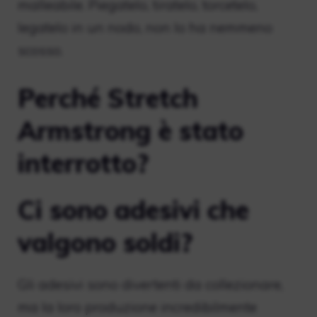
malleabile. Piegatelo, tiratelo, torcetelo,
legatelo in un nodo, non lo ha nemmeno
scosso.
Perché Stretch
Armstrong è stato
interrotto?
Ci sono adesivi che
valgono soldi?
Gli adesivi sono divertenti da collezionare,
ma la loro produzione incredibilmente