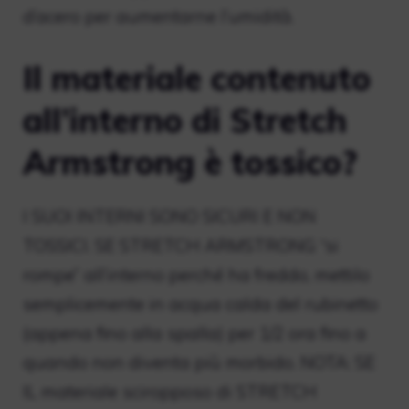
d’acero per aumentarne l’umidità.
Il materiale contenuto
all’interno di Stretch
Armstrong è tossico?
I SUOI ​​INTERNI SONO SICURI E NON
TOSSICI. SE STRETCH ARMSTRONG “si
rompe” all’interno perché ha freddo, mettilo
semplicemente in acqua calda del rubinetto
(appena fino alla spalla) per 1/2 ora fino a
quando non diventa più morbido. NOTA: SE
IL materiale sciropposo di STRETCH