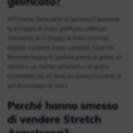
gelificato?
All’interno della pelle di gomma è presente
lo sciroppo di mais gelificato, ottenuto
riducendo lo sciroppo di mais normale
(quindi contiene meno umidità). Quando
Bonham taglia la gamba piena di gallio, c’è
davvero un nucleo scheletrico di gallio
circondato da un tessuto ammortizzante di
gel di sciroppo di mais.
Perché hanno smesso
di vendere Stretch
Armstrong?