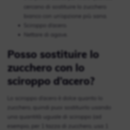
cercano di sostituire lo zucchero
bianco con un’opzione più sana.
Sciroppo d’acero.
Nettare di agave.
Posso sostituire lo
zucchero con lo
sciroppo d’acero?
Lo sciroppo d’acero è dolce quanto lo
zucchero, quindi puoi sostituirlo usando
una quantità uguale di sciroppo (ad
esempio, per 1 tazza di zucchero, usa 1