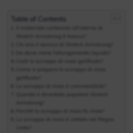
Table of Contents
Il materiale contenuto all’interno di
Stretch Armstrong è tossico?
Chi era il nemico di Stretch Armstrong?
Da dove viene l’allungamento liquido?
Cos’è lo sciroppo di mais gelificato?
Come si prepara lo sciroppo di mais
gelificato?
Lo sciroppo di mais è commestibile?
Quando è diventato popolare Stretch
Armstrong?
Perché lo sciroppo di mais fa male?
Lo sciroppo di mais è vietato nel Regno
Unito?