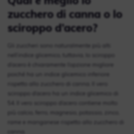
Qual è meglio lo
zucchero di canna o lo
sciroppo d’acero?
Gli zuccheri sono naturalmente più alti
nell’indice glicemico, tuttavia, lo sciroppo
d’acero è chiaramente l’opzione migliore
poiché ha un indice glicemico inferiore
rispetto allo zucchero di canna. Il vero
sciroppo d’acero ha un indice glicemico di
54. Il vero sciroppo d’acero contiene molto
più calcio, ferro, magnesio, potassio, zinco,
rame e manganese rispetto allo zucchero di
canna.