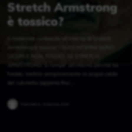
Stretch Armstrong
è tossico?
Il materiale contenuto all’interno di Stretch
Armstrong è tossico? I SUOI ​​INTERNI SONO
SICURI E NON TOSSICI. SE STRETCH
ARMSTRONG “si rompe” all’interno perché ha
freddo, mettilo semplicemente in acqua calda
del rubinetto (appena fino …
Published on:
9 Gennaio 2025