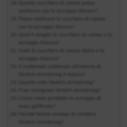
Quanto zucchero di canna posso
sostituire con lo sciroppo d’acero?
Posso sostituire lo zucchero di canna
con lo sciroppo d’acero?
Qual è meglio lo zucchero di canna o lo
sciroppo d’acero?
Cos’è lo zucchero di canna dolce o lo
sciroppo d’acero?
Il materiale contenuto all’interno di
Stretch Armstrong è tossico?
Quanto vale Stretch Armstrong?
Puoi mangiare Stretch Armstrong?
Come viene prodotto lo sciroppo di
mais gelificato?
Perché hanno smesso di vendere
Stretch Armstrong?