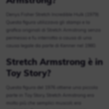
Denys Fisher Stretch Incredible Hulk (1979)
Questa figura utilizzava gli stampi e la
grafica originali di Stretch Armstrong senza
permesso e fu interrotta a causa di una
causa legale da parte di Kenner nel 1980.
Stretch Armstrong è in
Toy Story?
Questa figura del 1976 ottiene una piccola
parte in Toy Story, Stretch Armstrong era
molto più che semplici muscoli; era