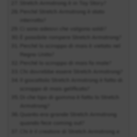
Stretch Armstrong è in Toy Story?
Perché Stretch Armstrong è stato
interrotto?
Ci sono adesivi che valgono soldi?
È possibile rompere Stretch Armstrong?
Perché lo sciroppo di mais è vietato nel
Regno Unito?
Perché lo sciroppo di mais fa male?
Chi dovrebbe essere Stretch Armstrong?
Il giocattolo Stretch Armstrong è fatto di
sciroppo di mais gelificato?
Di che tipo di gomma è fatto lo Stretch
Armstrong?
Quanto era grande Stretch Armstrong
quando fece coming out?
Chi è il creatore di Stretch Armstrong e