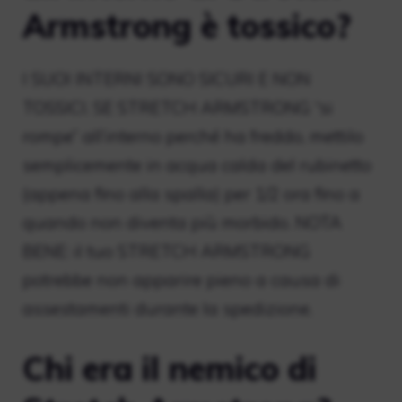
Armstrong è tossico?
I SUOI ​​INTERNI SONO SICURI E NON
TOSSICI. SE STRETCH ARMSTRONG “si
rompe” all’interno perché ha freddo, mettilo
semplicemente in acqua calda del rubinetto
(appena fino alla spalla) per 1/2 ora fino a
quando non diventa più morbido. NOTA
BENE: il tuo STRETCH ARMSTRONG
potrebbe non apparire pieno a causa di
assestamenti durante la spedizione.
Chi era il nemico di