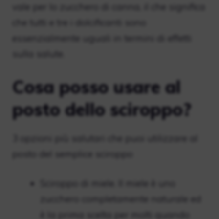
vale per lo zucchero di canna, il che significa
che tutti e tre i dolcificanti sono
essenzialmente uguali in termini di effetti
sulla salute.
Cosa posso usare al
posto dello sciroppo?
3 opzioni più salutari che puoi utilizzare al
posto del semplice sciroppo
Sciroppo di miele. Il miele è uno
zucchero completamente naturale ed
è la prima scelta per molti quando