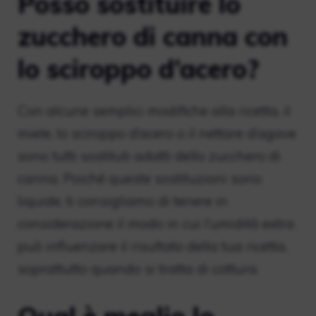
Posso sostituire lo
zucchero di canna con
lo sciroppo d’acero?
Con alcune semplici modifiche alla ricetta, il
miele, lo sciroppo d’acero o il nettare d’agave
sono tutti sostituti adatti dello zucchero di
canna. Poiché queste sostituzioni sono
liquide, ti consigliamo di tenere in
considerazione il modo in cui l’umidità extra
può influenzare il risultato della tua ricetta,
soprattutto quando si tratta di cottura.