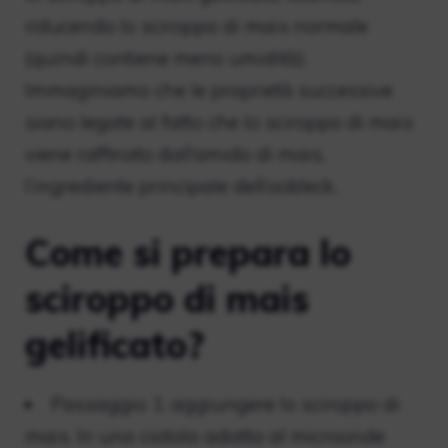
riducendo lo sciroppo di mais normale
(quindi contiene meno umidità).
Immaginiamo che le proprietà successive
siano legate al fatto che lo sciroppo di mais
viene raffinato dall’amido di mais,
l’ingrediente principale dell’oobleck.
Come si prepara lo
sciroppo di mais
gelificato?
Passaggio 1: aggiungere lo sciroppo di
mais. In una ciotola adatta al microonde