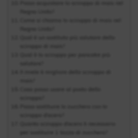
Posso acquistare lo sciroppo di mais nel
Regno Unito?
Come si chiama lo sciroppo di mais nel
Regno Unito?
Qual è un sostituto più salutare dello
sciroppo di mais?
Qual è lo sciroppo per pancake più
salutare?
Il miele è migliore dello sciroppo di
mais?
Cosa posso usare al posto dello
sciroppo?
Posso sostituire lo zucchero con lo
sciroppo d’acero?
Quanto sciroppo d’acero è necessario
per sostituire 1 tazza di zucchero?