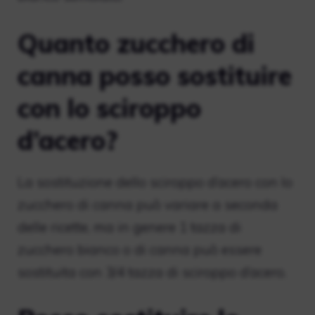
Quanto zucchero di
canna posso sostituire
con lo sciroppo
d’acero?
La sostituzione dello sciroppo d’acero con lo
zucchero di canna può variare a seconda
delle ricette, ma in genere 1 tazza di
zucchero bianco o di canna può essere
sostituita con 3/4 tazza di sciroppo d’acero.