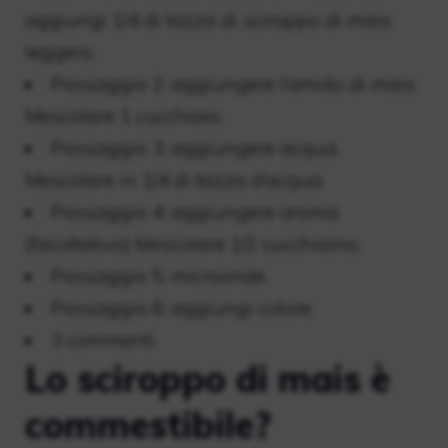
aggiungi 1/4 di tazza di sciroppo di mais
leggero.
Passaggio 2: aggiungere l’amido di mais.
Mescolare 1 cucchiaio.
Passaggio 3: aggiungere acqua.
Mescolare in 1/4 di tazza d’acqua.
Passaggio 4: aggiungere aroma
(facoltativo) Mescolare 1/2 cucchiaino.
Passaggio 5: microonde.
Passaggio 6: aggiungi colore.
3 commenti.
Lo sciroppo di mais è
commestibile?