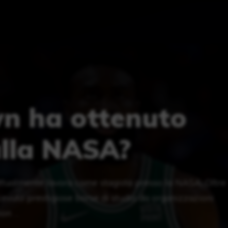
wn ha ottenuto
alla NASA?
attualmente lavora come stagista presso la NASA. Oltre
evuto prestigiose borse di studio da organizzazioni
ion …