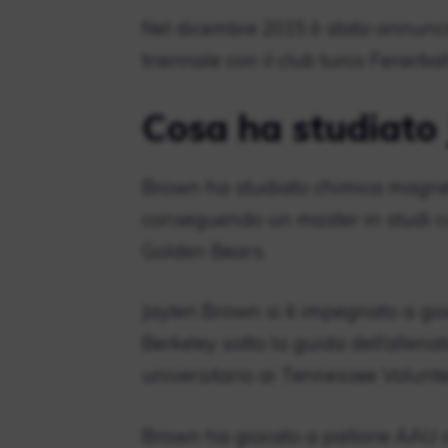
Nel dicembre 2015 è stato annunci
triennale con il club turco Fener
Cosa ha studiato
Brown ha studiato chimica magnet
conseguendo un master in studi cul
Golden Bears.
Jaylen Brown si è impegnato a gioca
Berkeley sotto la guida dell’allen
universitario ai Tennessee Volunte
Brown ha giocato a pallone AAU c