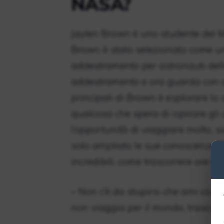
NASA?
Jaylen Brown è uno studente del M
Brown è stato selezionato come u
addestramento per astronauti del
addestramento e ora guarda con ans
principali di Brown è esplorare lo 
qualcosa che spera di ispirare gli a
l’opportunità di viaggiare molto, si
solo ampliato le sue conoscenze. 
incredibili, come trascorrere ore in
– Non c’è da stupirsi che ami così
non viaggia per il mondo, trascorre