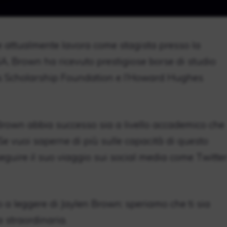
e attualmente lavora come stagista presso la
A, Brown ha ricevuto prestigiose borse di studio
s Scholarship Foundation e l’Howard Hughes
rown abbia successo sia a livello accademico che
 Se vuoi saperne di più sulle capacità di questo
seguire il suo viaggio sui social media come Twitte
 a leggere di Jaylen Brown: speriamo che ti sia
 straordinaria.