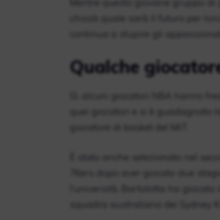
Mentre questo giovane gruppo di gi
chissà quale sarà il futuro per lo
continua a stupire gli appassionati
Qualche giocator
Sì, alcuni giocatori NBA hanno fre
quei giocatori e si è guadagnato 
giocatore di basket del MIT.
È stato anche selezionato nel sec
76ers dopo aver giocato due stagio
l’università, Bartolotta ha giocato
squadra australiana dei Sydney K