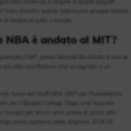
ocatori continua a stupire in questi playoff,
ro? Tieni d’occhio questo talentuoso gruppo mentre
 di basket di tutto il mondo.
e NBA è andato al MIT?
quentato il MIT. James Michael Bartolotta è uno di
la più alta onorificenza mai assegnata a un
ondo turno del Draft NBA 2007 dai Philadelphia
ni per il Boston College. Dopo aver lasciato
 in Europa per alcuni anni prima di unirsi alla
ings come capitano nella stagione 2014-15.