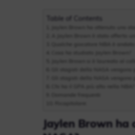
Table of Contents
Jaylen Brown ha ottenuto uno st
A Jaylen Brown è stato offerto u
Qualche giocatore NBA è andato
Cosa ha studiato Jaylen Brown?
Jaylen Brown si è laureato al col
Gli stagisti della NASA vengono 
Gli stagisti della NASA vengono 
Chi ha il GPA più alto nella NBA?
Domande frequenti
Ricapitolare:
Jaylen Brown ha o