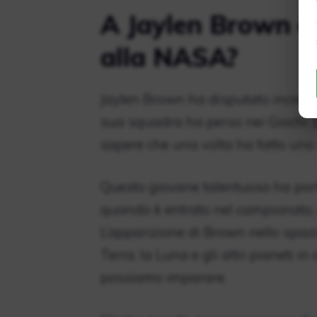
A Jaylen Brown è 
alla NASA?
Jaylen Brown ha disputato incredib
sua squadra ha perso nei Giochi 1
sapere che una volta ha fatto uno
Questo giovane talentuoso ha port
quando è entrato nel campionato, d
L’apparizione di Brown nello spaz
Terra, la Luna e gli altri pianeti in 
possiamo imparare.