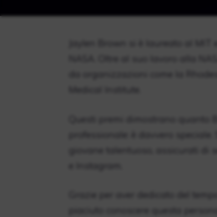
Jaylen Brown si è laureato al MIT 
NASA. Oltre al suo lavoro alla NAS
da organizzazioni come la Rhode
Medical Institute.
Questi premi dimostrano quanto B
professionale: è davvero speciale.
giovane talentuoso, assicurati di 
e Instagram.
Grazie per aver dedicato del tempo
piaciuto conoscere questa persona