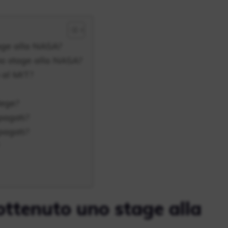
age alla NASA?
no stage alla NASA?
 al MIT?
lege?
pagati?
pagati?
ttenuto uno stage alla