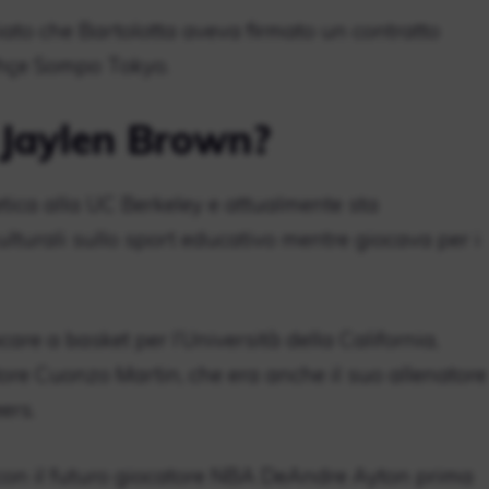
ato che Bartolotta aveva firmato un contratto
bahçe Sompo Tokyo.
 Jaylen Brown?
ica alla UC Berkeley e attualmente sta
turali sullo sport educativo mentre giocava per i
re a basket per l’Università della California,
atore Cuonzo Martin, che era anche il suo allenatore
ers.
on il futuro giocatore NBA DeAndre Ayton prima