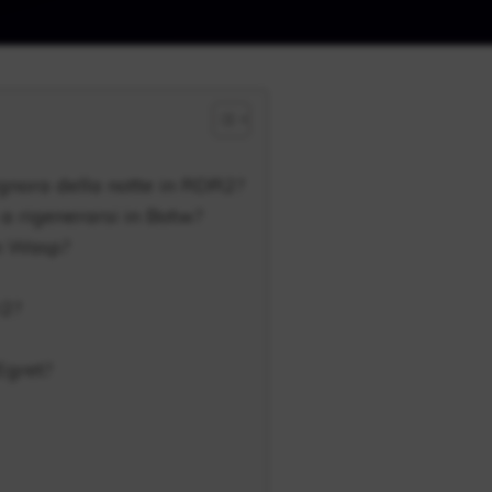
ignora della notte in RDR2?
a rigenerarsi in Botw?
on Wasp?
r2?
Egret?