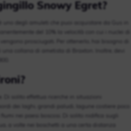
gingillo Snowy Egret?
i è uno degli amuleti che puoi acquistare da Gus in
nentemente del 10% la velocità con cui i nuclei di
 vengono prosciugati. Per ottenerlo, hai bisogno di
 una collana di ametista di Braxton. Inoltre, devi
800.
ironi?
. Di solito effettua ricerche in situazioni
rdi dei laghi, grandi paludi, lagune costiere poco
iumi nei paesi boscosi. Di solito nidifica sugli
qua, a volte nei boschetti a una certa distanza