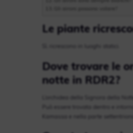
Gli aironi sono sempre bianchi?
Gli aironi possono volare?
Le piante ricresc
Sì, ricrescono in luoghi statici.
Dove trovare le o
notte in RDR2?
L’orchidea della Signora della Not
Può essere trovata dentro e intorn
Kamassa e nella parte settentriona