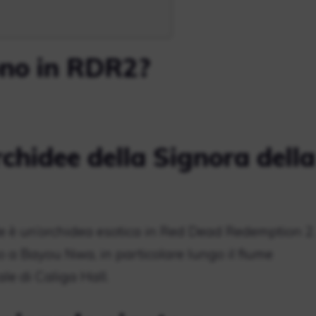
ono in RDR2?
rchidee della Signora della
te è un’orchidea esotica in Red Dead Redemption 2.
o a Bayou Nwa, in particolare lungo il fiume
le di Caliga Hall.