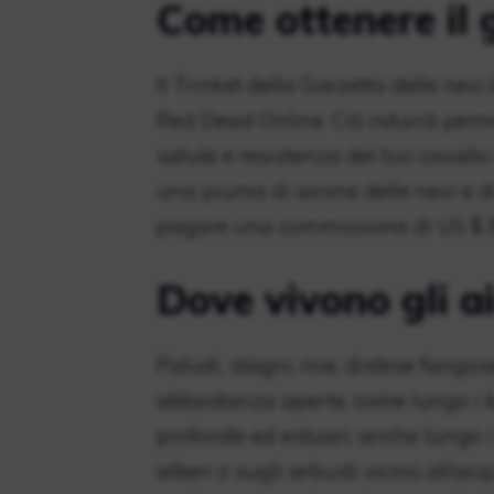
Come ottenere il 
Il Trinket della Garzetta delle nev
Red Dead Online. Ciò ridurrà perma
salute e resistenza del tuo cavallo
una piuma di airone delle nevi e di
pagare una commissione di US $ 
Dove vivono gli a
Paludi, stagni, rive, distese fangose
abbastanza aperte, come lungo i bo
profonde ed estuari; anche lungo i f
alberi o sugli arbusti vicino all’ac