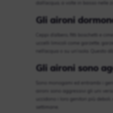
dall’acqua, a volte in basso nelle 
Gli aironi dormono
Ceppi d’albero, fitti boschetti e cim
uccelli limicoli come garzette, garz
nell’acqua o su un’isola. Questo 
Gli aironi sono ag
Sono monogami ed entrambi i genito
aironi sono aggressivi gli uni verso 
uccidono i loro genitori più deboli,
settimane.