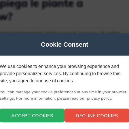
iega le piante a
tw?
dipendentemente dalle lune di sangue, di solito
utto in una volta. Dopo 2 giorni di gioco, alcuni
Cookie Consent
lche giorno in più.
We use cookies to enhance your browsing experience and
aveva l’Algernon Wasp?
provide personalized services. By continuing to browse this
site, you agree to our use of cookies.
You can manage your cookie preferences at any time in your browser
settings. For more information, please read our privacy policy.
idee in rdr2?
ACCEPT COOKIES
DECLINE COOKIES
kay fuori Saint Denis. Secondo il compendio, queste