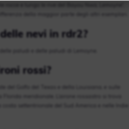
le rocce e lungo le rive del Bayou Nwa, Lemoyne”,
differenza della maggior parte degli altri esemplari.
elle nevi in ​​rdr2?
 delle paludi e delle paludi di Lemoyne.
roni rossi?
ste del Golfo del Texas e della Louisiana, e sulle
la Florida meridionale. L’airone rossastro si trova
a costa settentrionale del Sud America e nelle Indie