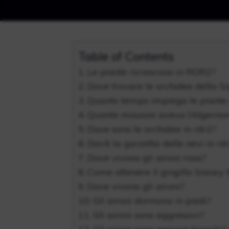
Table of Contents
Le piante ricrescono in RDR2?
Dove trovare le orchidee della S
Quanto tempo impiega le piante 
Quante missioni aveva l’Algern
Dove sono le orchidee in rdr2?
Dov’è la garzetta delle nevi in ​​rd
Dove vivono gli aironi rossi?
Come ottenere il gingillo Snowy 
Dove vivono gli aironi?
Gli aironi dormono in piedi?
Gli aironi sono aggressivi?