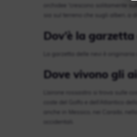
orchidee “crescono solitamente sul
sia sul terreno che sugli alberi, a 
Dov’è la garzetta d
La garzetta delle nevi è originaria
Dove vivono gli ai
L’airone rossastro si trova sulle co
coste del Golfo e dell’Atlantico del
anche in Messico, nei Caraibi, nell
occidentali.