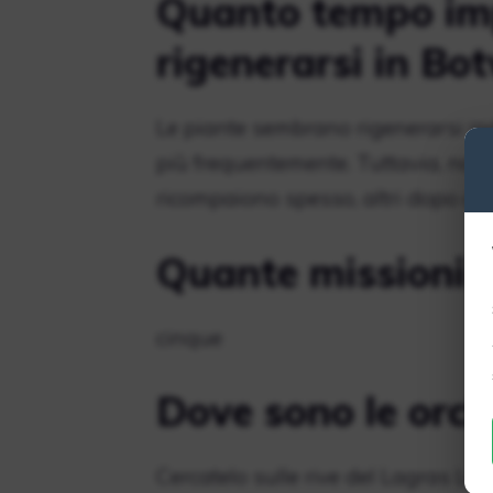
Quanto tempo imp
rigenerarsi in Bo
Le piante sembrano rigenerarsi in
più frequentemente. Tuttavia, non t
ricompaiono spesso, altri dopo qua
Quante missioni 
cinque
Dove sono le orch
Cercatelo sulle rive del Lagras La