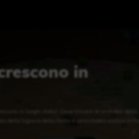
icrescono in
escono in luoghi statici. Dove trovare le orchidee della
ea della Signora della Notte è un’orchidea esotica in R