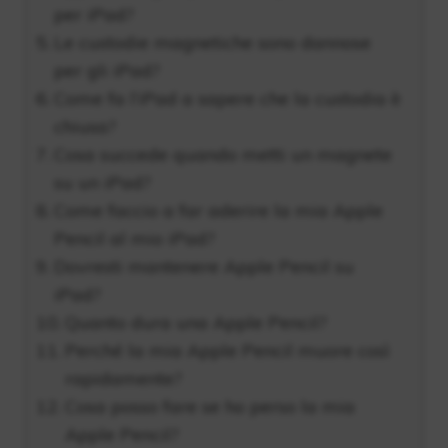
per iPad?
Le custodie magnetiche sono dannose
per gli iPad?
Come fa l’iPad a sapere che la custodia è
chiusa?
Cosa succede quando metti un magnete
su un iPad?
Come faccio a far aderire la mia Apple
Pencil al mio iPad?
Dovresti mantenere Apple Pencil su
iPad?
Quanto dura una Apple Pencil?
Perché la mia Apple Pencil muore così
rapidamente?
Cosa posso fare se ho perso la mia
Apple Pencil?