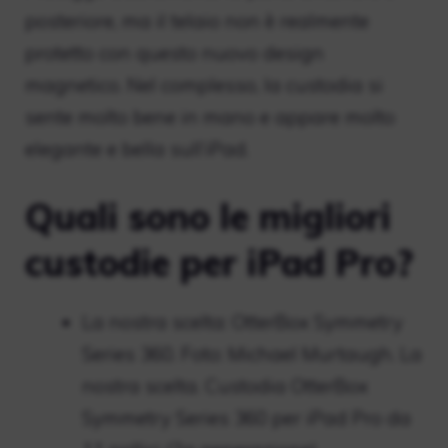
posteriore, ma il telaio non è realmente
protetto con questo nuovo design
magnetico. Nel complesso, la custodia si
sente molto bene in mano e appare molto
elegante e bella sull’iPad.
Quali sono le migliori
custodie per iPad Pro?
La nostra scelta: OtterBox Symmetry
Series 360. Foto: Michael Murtaugh. La
nostra scelta. Custodia OtterBox
Symmetry Series 360 per iPad Pro da