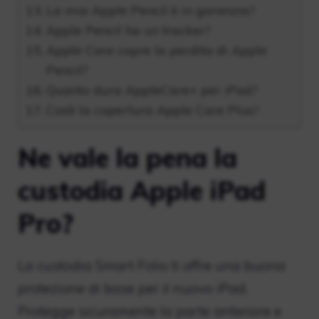
La mia Apple Pencil è in garanzia?
Apple Pencil ha un tracker?
Apple Care copre la perdita di Apple
Pencil?
Quanto dura AppleCare+ per iPad?
Cos’è la copertura Apple Care Plus?
Ne vale la pena la
custodia Apple iPad
Pro?
La custodia Smart Folio ti offre una buona
protezione di base per il nuovo iPad.
Protegge sicuramente la parte anteriore e