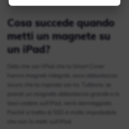
sa quando andare a dormire.
Cosa succede quando
metti un magnete su
un iPad?
Dato che sia l’iPad che la Smart Cover
hanno magneti integrati, sono abbastanza
sicuro che la risposta sia no. Tuttavia, se
prendi un magnete abbastanza grande e lo
lasci cadere sull’iPad, verrà danneggiato.
Poiché si tratta di SSD, è molto improbabile
che non lo metti sull’iPad.