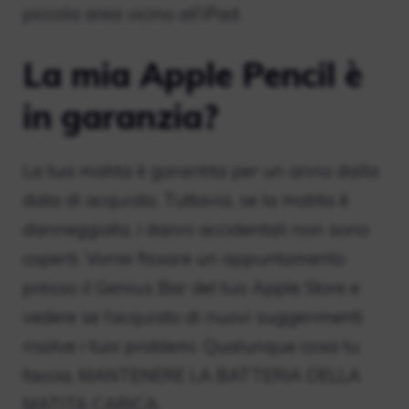
piccola area vicino all’iPad.
La mia Apple Pencil è
in garanzia?
La tua matita è garantita per un anno dalla
data di acquisto. Tuttavia, se la matita è
danneggiata, i danni accidentali non sono
coperti. Vorrei fissare un appuntamento
presso il Genius Bar del tuo Apple Store e
vedere se l’acquisto di nuovi suggerimenti
risolve i tuoi problemi. Qualunque cosa tu
faccia, MANTENERE LA BATTERIA DELLA
MATITA CARICA.