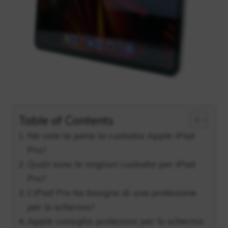
Table of Contents
Ne vale la pena la custodia Apple iPad
Pro?
Quali sono le migliori custodie per iPad
Pro?
L’iPad Pro ha bisogno di una protezione
per lo schermo?
Apple consiglia protezioni per lo schermo