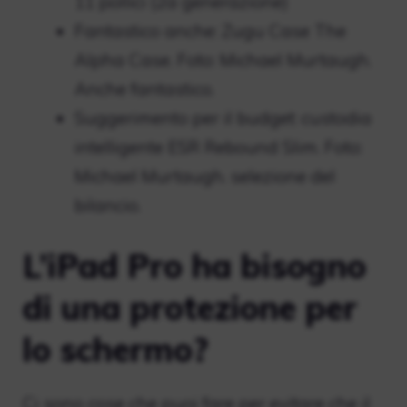
11 pollici (2a generazione)
Fantastico anche: Zugu Case The
Alpha Case. Foto: Michael Murtaugh.
Anche fantastico.
Suggerimento per il budget: custodia
intelligente ESR Rebound Slim. Foto:
Michael Murtaugh. selezione del
bilancio.
L’iPad Pro ha bisogno
di una protezione per
lo schermo?
Ci sono cose che puoi fare per evitare che il