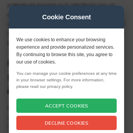
potente ed enorme può interferire con un
dispositivo del genere, e normalmente
Cookie Consent
verrebbe schiacciato fisicamente prima che il
magnete possa interferire con l’elettronica di
We use cookies to enhance your browsing
bordo.
experience and provide personalized services.
By continuing to browse this site, you agree to
Come fa l’iPad a
our use of cookies.
sapere che la custodia
You can manage your cookie preferences at any time
in your browser settings. For more information,
è chiusa?
please read our privacy policy.
ACCEPT COOKIES
La Smart Cover ha un magnete che
interagisce con il sensore di sonno dell’iPad.
DECLINE COOKIES
Così, quando chiudi la Smart Cover, l’iPad