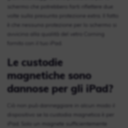
schermo che potrebbero farti riflettere due
volte sulla presunta protezione extra. Il fatto
è che nessuna protezione per lo schermo si
avvicina alla qualità del vetro Corning
fornito con il tuo iPad.
Le custodie
magnetiche sono
dannose per gli iPad?
Ciò non può danneggiare in alcun modo il
dispositivo se la custodia magnetica è per
iPad. Solo un magnete sufficientemente