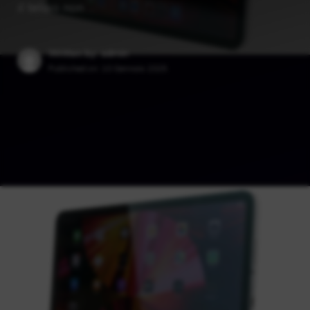
il telaio non …
Written by: admin
Published on:
10 Gennaio 2025