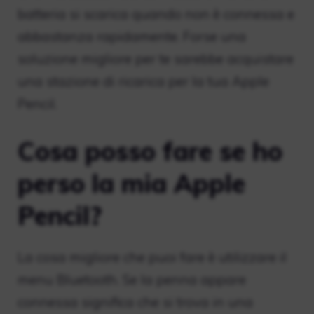
batteria si scarica quando non è connessa e
abbastanza rapidamente. Forse una
soluzione migliore per te sarebbe acquistare
una stazione di ricarica per la tua Apple
Pencil.
Cosa posso fare se ho
perso la mia Apple
Pencil?
La cosa migliore che puoi fare è utilizzare il
menu Bluetooth. Se la penna appare
connessa significa che si trova in una