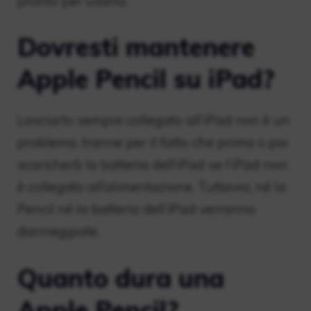
pronto per usarla.
Dovresti mantenere
Apple Pencil su iPad?
Lasciarlo sempre collegato all’iPad non è un
problema, tranne per il fatto che prima o poi
scaricherà la batteria dell’iPad se l’iPad non
è collegato all’alimentazione. Tuttavia, né la
Pencil né la batteria dell’iPad verranno
danneggiate.
Quanto dura una
Apple Pencil?