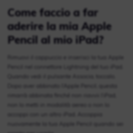
Come faccio a far
aderire la mia Apple
Pencil al mio iPad?
Rimuovi il cappuccio e inserisci la tua Apple
Pencil nel connettore Lightning del tuo iPad.
Quando vedi il pulsante Associa, toccalo.
Dopo aver abbinato l’Apple Pencil, questa
rimarrà abbinata finché non riavvii l’iPad,
non lo metti in modalità aereo o non lo
accoppi con un altro iPad. Accoppia
nuovamente la tua Apple Pencil quando sei