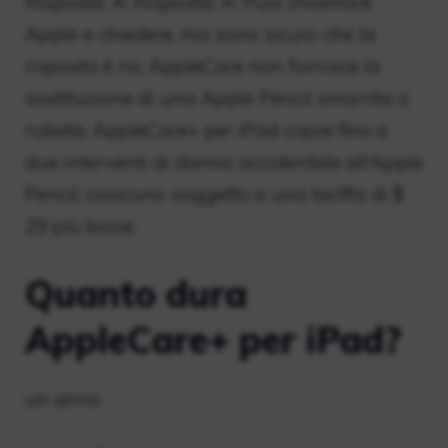
Risposta: A: Risposta: A: Puoi chiamare
Apple e chiedere, ma sono sicuro che la
risposta è no, AppleCare non fornisce la
sostituzione di una Apple Pencil smarrita o
rubata. AppleCare+ per iPad copre fino a
due interventi di danno accidentale all’Apple
Pencil, ciascuno soggetto a una tariffa di $
29 più tasse.
Quanto dura
AppleCare+ per iPad?
un anno