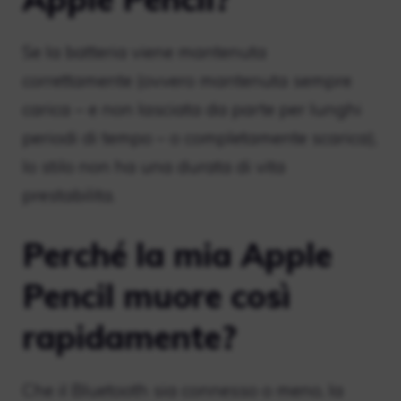
Se la batteria viene mantenuta
correttamente (ovvero mantenuta sempre
carica – e non lasciata da parte per lunghi
periodi di tempo – o completamente scarica),
lo stilo non ha una durata di vita
prestabilita.
Perché la mia Apple
Pencil muore così
rapidamente?
Che il Bluetooth sia connesso o meno, la