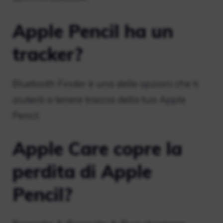
Apple Pencil ha un
tracker?
Bluetooth Finder è una delle opzioni che ti
aiuterà a tenere traccia della tua Apple
Pencil.
Apple Care copre la
perdita di Apple
Pencil?