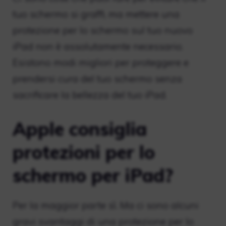
tuo schermo si graffi, ma mettere una
protezione per lo schermo sul tuo nuovo
iPad non è assolutamente necessario.
Esistono modi migliori per proteggere e
prendersi cura del tuo schermo senza
sacrificare la bellezza del tuo iPad.
Apple consiglia
protezioni per lo
schermo per iPad?
Per la maggior parte sì. Ma ci sono alcuni
gravi svantaggi di una protezione per lo