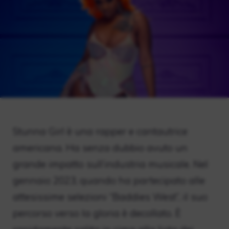
Stunna Girl è una rapper e cantautrice
americana. Ha senza dubbio avuto un
grande impatto sull’industria musicale. Nel
gennaio 2023, quando ha partecipato alle
attesissime selezioni “Baddies West”, il suo
percorso verso la gloria è decollato. È