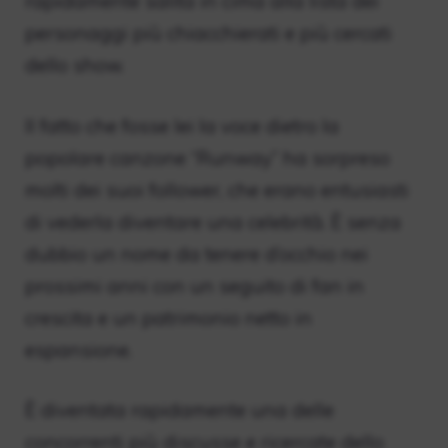
rapidamente salita in cima alla lista dei
personaggi più chiacchierati e più cercati
dello show.
Il fatto che fosse lei la voce dietro la
popolare canzone “Runway” ha sorpreso
molti dei suoi follower, che erano entusiasti
di vederla diventare una celebrità. È senza
dubbio un nome da tenere d’occhio nei
prossimi anni con un seguito di fan in
crescita e un patrimonio netto in
espansione.
È diventata rapidamente una delle
concorrenti più discusse e ricercate dello