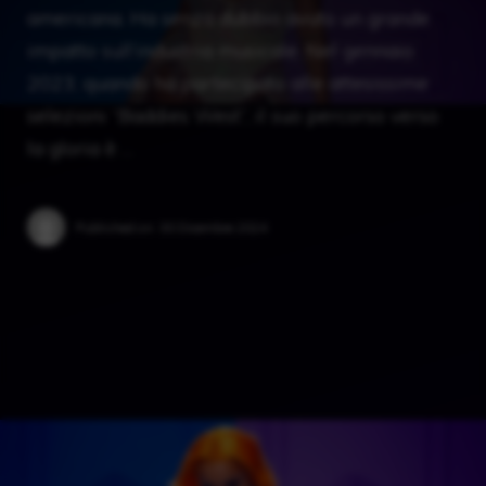
americana. Ha senza dubbio avuto un grande
impatto sull’industria musicale. Nel gennaio
2023, quando ha partecipato alle attesissime
selezioni “Baddies West”, il suo percorso verso
la gloria è …
Published on:
30 Dicembre 2024