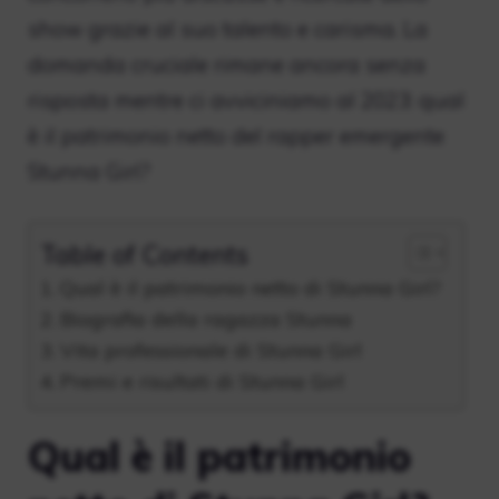
show grazie al suo talento e carisma. La
domanda cruciale rimane ancora senza
risposta mentre ci avviciniamo al 2023: qual
è il patrimonio netto del rapper emergente
Stunna Girl?
Table of Contents
Qual è il patrimonio netto di Stunna Girl?
Biografia della ragazza Stunna
Vita professionale di Stunna Girl
Premi e risultati di Stunna Girl
Qual è il patrimonio