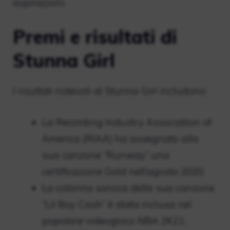
aspirazioni.
Premi e risultati di
Stunna Girl
I risultati notevoli di Stunna Girl includono:
La Recording Industry Association of
America (RIAA) ha assegnato alla
sua canzone “Runway” una
certificazione Gold nell’agosto 2020.
La colonna sonora della sua canzone
“Lil Boy Cash” è stata inclusa nel
popolare videogioco NBA 2K21.