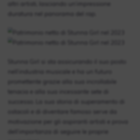
altri artisti, lasciando un’impressione
duratura nel panorama del rap.
Stunna Girl si sta assicurando il suo posto
nell’industria musicale e ha un futuro
promettente grazie alla sua incrollabile
tenacia e alla sua incessante sete di
successo. La sua storia di superamento di
ostacoli e di diventare famoso serve da
motivazione per gli aspiranti artisti e prova
dell’importanza di seguire le proprie