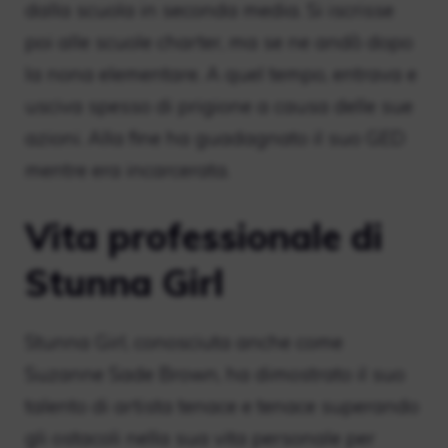
dalla scuola in seconda media. Si iscrisse
poi alle scuole charter, ma se ne andò dopo
la nona elementare. A quel tempo, entrava e
usciva spesso di prigione a causa delle sue
azioni. Alla fine ha guadagnato il suo GED
mentre era incarcerata.
Vita professionale di
Stunna Girl
Stunna Girl, conosciuta anche come
Suzanne Sade Brown, ha dimostrato il suo
talento di artista tenace e tenace superando
gli ostacoli nella sua vita personale per