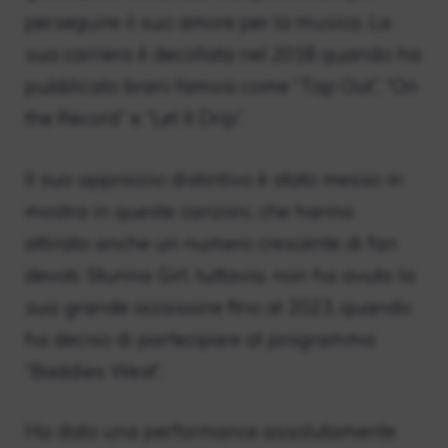
perseguire il suo amore per la musica. La
sua carriera è decollata nel 2018 quando ha
pubblicato brani famosi come “Tap Out”, “On
the Record” e “Let It Drip”.
Il suo approccio distintivo è stato messo in
mostra in queste canzoni, che hanno
attirato anche un numero crescente di fan
devoti. Stunna Girl, tuttavia, non ha avuto la
sua grande occasione fino al 2023, quando
ha deciso di partecipare al programma
“Baddies West”.
Ha dato una performance assolutamente