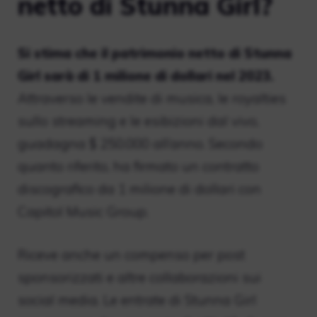
netto di Stunna Girl?
Si stima che il patrimonio netto di Stunna
Girl sarà di 1 milione di dollari nel 2023.
Attraverso le vendite di musica, le royalties
sullo streaming e le esibizioni dal vivo,
guadagna $ 250.000 all’anno. Secondo
quanto riferito, ha firmato un contratto
discografico da 1 milione di dollari con
Capitol Music Group.
Riceve anche un compenso per post
sponsorizzati e altre collaborazioni sui
social media. Le entrate di Stunna Girl