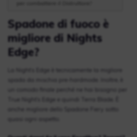
per combattere il Distruttore?
Spadone di fuoco è
migliore di Nights
Edge?
La Night’s Edge è tecnicamente la migliore
spada da mischia pre-hardmode. Inoltre, è
un comodo finale perché ne hai bisogno per
True Night’s Edge e quindi Terra Blade. È
anche migliore dello Spadone Fiery sotto
quasi ogni aspetto.