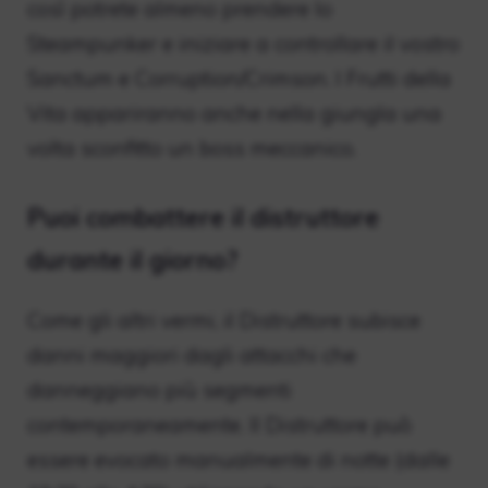
così potrete almeno prendere lo
Steampunker e iniziare a controllare il vostro
Sanctum e Corruption/Crimson. I Frutti della
Vita appariranno anche nella giungla una
volta sconfitto un boss meccanico.
Puoi combattere il distruttore
durante il giorno?
Come gli altri vermi, il Distruttore subisce
danni maggiori dagli attacchi che
danneggiano più segmenti
contemporaneamente. Il Distruttore può
essere evocato manualmente di notte (dalle