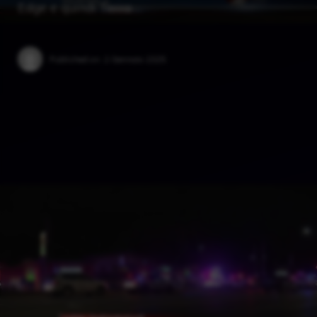
Edge e quindi Terra …
Published on:
2 Gennaio 2025