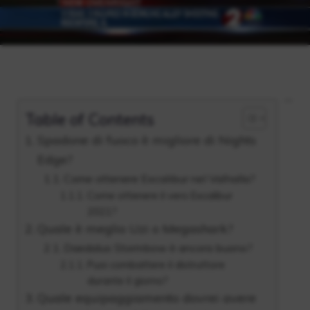
Table of Contents
Spadone di fuoco è migliore di Nights
Edge?
Come ottenere Excalibur nel Valhalla?
Come ottenere il vero Excalibur
2021?
Quale è meglio Uzi o Megashark?
Daedalus Stormbow è ancora buono?
Puoi combattere il distruttore
durante il giorno?
Quale equipaggiamento dovrei avere