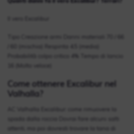
Quanti danni fa il vero Excalibur? Terrari?
Il vero Excalibur
Tipo Creazione armi Danni materiali 70 / 66
/ 60 (mischia) Respinta 4,5 (media)
Probabilità colpo critico 4% Tempo di lancio
16 (Molto veloce)
Come ottenere Excalibur nel
Valhalla?
AC Valhalla Excalibur: come rimuovere la
spada dalla roccia Dovrai fare alcuni salti
attenti, ma poi dovresti trovare la tana di