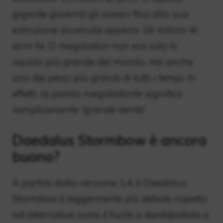
gigante governò gli oceani fino alla sua
estinzione avvenuta appena 3,6 milioni di
anni fa. O. megalodon non era solo lo
squalo più grande del mondo, ma anche
uno dei pesci più grandi di tutti i tempi. In
effetti, la parola megalodonte significa
semplicemente “grande dente”.
Daedalus Stormbow è ancora
buono?
A partire dalla versione 1.4, il Daedalus
Stormbow è leggermente più debole rispetto
ad alternative come il fucile a dardi/pistola a