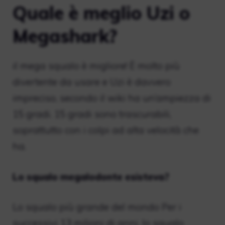
Quale è meglio Uzi o
Megashark?
il mega squalo è migliore! È molto più
divertente da usare e Uzi è davvero
impreciso, secondo il wiki ha un’ampiezza di
15 gradi. 15 gradi sono trascurabili,
soprattutto con i colpi ad alta velocità che
ha.
Lo squalo megalodonte esisteva?
Lo squalo più grande del mondo Per i
successivi 13 milioni di anni, lo squalo