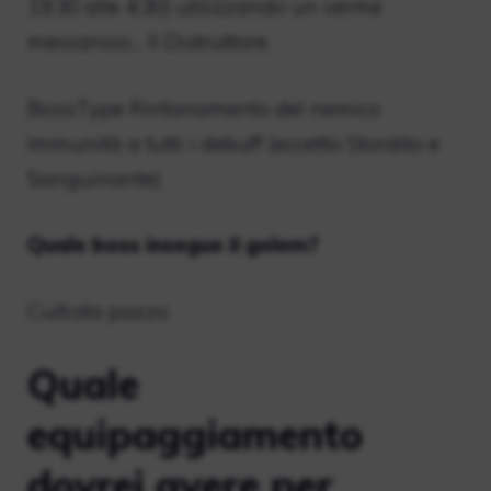
19:30 alle 4:30) utilizzando un verme
meccanico… Il Distruttore.
BossType Rintanamento del nemico
Immunità a tutti i debuff (eccetto Stordito e
Sanguinante)
Quale boss insegue il golem?
Cultista pazzo
Quale
equipaggiamento
dovrei avere per