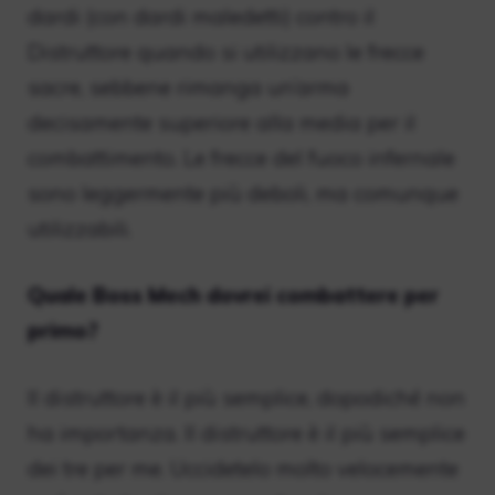
dardi (con dardi maledetti) contro il
Distruttore quando si utilizzano le frecce
sacre, sebbene rimanga un’arma
decisamente superiore alla media per il
combattimento. Le frecce del fuoco infernale
sono leggermente più deboli, ma comunque
utilizzabili.
Quale Boss Mech dovrei combattere per
primo?
Il distruttore è il più semplice, dopodiché non
ha importanza. Il distruttore è il più semplice
dei tre per me. Uccidetelo molto velocemente