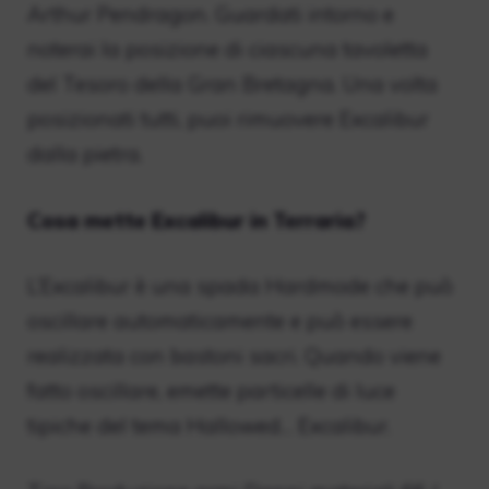
Arthur Pendragon. Guardati intorno e
noterai la posizione di ciascuna tavoletta
del Tesoro della Gran Bretagna. Una volta
posizionati tutti, puoi rimuovere Excalibur
dalla pietra.
Cosa mette Excalibur in Terraria?
L’Excalibur è una spada Hardmode che può
oscillare automaticamente e può essere
realizzata con bastoni sacri. Quando viene
fatto oscillare, emette particelle di luce
tipiche del tema Hallowed… Excalibur.