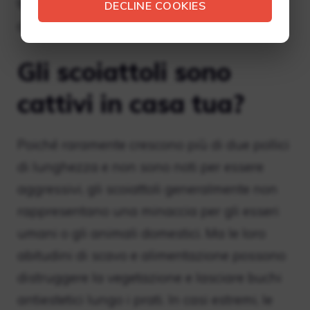
tuttavia, mangiano carote selvatiche e le
DECLINE COOKIES
cime delle carote sono al secondo posto.
Gli scoiattoli sono
cattivi in ​​casa tua?
Poiché raramente crescono più di due pollici
di lunghezza e non sono noti per essere
aggressivi, gli scoiattoli generalmente non
rappresentano una minaccia per gli esseri
umani o gli animali domestici. Ma le loro
abitudini di scavo e alimentazione possono
distruggere la vegetazione e lasciare buchi
antiestetici lungo i prati. In casi estremi, le