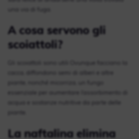
una via di fuga.
A cosa servono gli
scoiattoli?
Gli scoiattoli sono utili Ovunque facciano la
cacca, diffondono semi di alberi e altre
piante, nonché micorriza, un fungo
essenziale per aumentare l’assorbimento di
acqua e sostanze nutritive da parte delle
piante.
La naftalina elimina