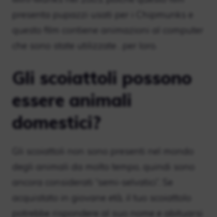
presenta pupazzi usati per i Chipmunks e
questo film contiene animazioni al computer
che sono state utilizzate . per loro.
Gli scoiattoli possono
essere animali
domestici?
Gli scoiattoli non sono presenti nel mondo
degli animali da molto tempo, quindi sono
ancora considerati “semi-selvatici”. Se
acquistato in giovane età, il tuo scoiattolo
potrebbe rispondere al suo nome e abituarsi