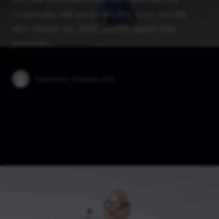
Chipmunks dall’uscita di Little Alvin and the
Mini-Munks nel 2003, poiché questo film
presenta …
Published on:
6 Gennaio 2025