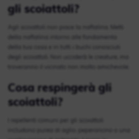
gli scoiattoli?
Agli scoiattoli non piace la naftalina. Metti
della naftalina intorno alle fondamenta
della tua casa e in tutti i buchi conosciuti
degli scoiattoli. Non ucciderà le creature, ma
troveranno il vicinato non molto amichevole.
Cosa respingerà gli
scoiattoli?
I repellenti comuni per gli scoiattoli
includono purea di aglio, peperoncino o una