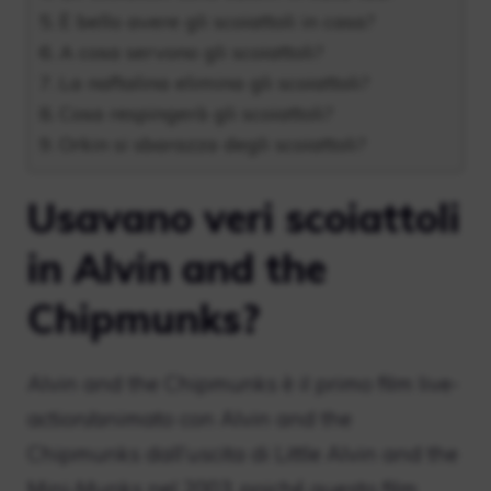
È bello avere gli scoiattoli in casa?
A cosa servono gli scoiattoli?
La naftalina elimina gli scoiattoli?
Cosa respingerà gli scoiattoli?
Orkin si sbarazza degli scoiattoli?
Usavano veri scoiattoli
in Alvin and the
Chipmunks?
Alvin and the Chipmunks è il primo film live-
action/animato con Alvin and the
Chipmunks dall’uscita di Little Alvin and the
Mini-Munks nel 2003, poiché questo film