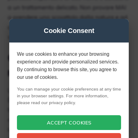
a un trattamento delicato. Non provare MAI
a prendere uno scoiattolo dalla natura e ad
addomesticarlo. Gli scoiattoli selvatici non
Cookie Consent
sono buoni animali domestici.
Gli scoiattoli
We use cookies to enhance your browsing
experience and provide personalized services.
mangiano le carote?
By continuing to browse this site, you agree to
our use of cookies.
Le carote non possono crescere senza foglie.
You can manage your cookie preferences at any time
in your browser settings. For more information,
È improbabile che gli scoiattoli mangino le
please read our privacy policy.
foglie. Gli scoiattoli si nutrono di frutta, semi,
noci e li integrano con funghi, insetti,
ACCEPT COOKIES
lombrichi, lumache e uova di uccelli. I conigli,