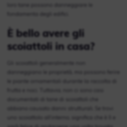
loro tane possono danneggiare le
fondamenta degli edifici.
È bello avere gli
scoiattoli in casa?
Gli scoiattoli generalmente non
danneggiano le proprietà, ma possono ferire
le piante ornamentali durante la raccolta di
frutta e noci. Tuttavia, non ci sono casi
documentati di tane di scoiattoli che
abbiano causato danni strutturali. Se trovi
uno scoiattolo all’interno, significa che è lì e
sarà felice di andarsene una volta trovata