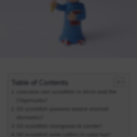
Table of Contents
Usavano veri scoiattoli in Alvin and the
Chipmunks?
Gli scoiattoli possono essere animali
domestici?
Gli scoiattoli mangiano le carote?
Gli scoiattoli sono cattivi in ​​casa tua?