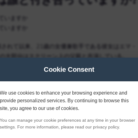
演されて以来、21歳の女優兼歌手である彼女はエマ・
の大部分はスクリーン上の父親と共演している。
Cookie Consent
恋愛生活について心配することが多いですが、ケリ
ようです。 女優は自身の交際状況を明らかにしてい
We use cookies to enhance your browsing experience and
provide personalized services. By continuing to browse this
site, you agree to our use of cookies.
が「自分のバレンタイン」であるとインスタグラムに投
You can manage your cookie preferences at any time in your browser
settings. For more information, please read our privacy policy.