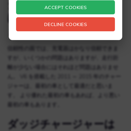
ダッジ・チャージャー
ACCEPT COOKIES
は最初の車に適してい
DECLINE COOKIES
ますか?
信頼性の面では、充電器はかなり信頼できま
すが、いくつかの問題はありますが、走行距
離が少ない場合にはそれほど問題はありませ
ん。 V6 を搭載した 2011 ～ 2015 年のチャー
ジャーは、最初の車として最適だと思いま
す。 より優れた最初の車もあれば、より悪い
最初の車もあります。
ダッジチャージャーは