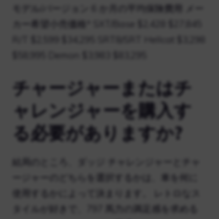
モデル/バージョン 6 か月の平均保険費用 メー
カー希望小売価格* SXT/Base $2,428 $27,845
R/T $2,599 $34,295 SRT8/SRT Hellcat $3,298
$58,995 Demon $3,983 $83,295
チャージャーまたはチ
ャレンジャーを購入す
る必要がありますか?
結局のところ、ダッジ チャレンジャーとチャ
ージャーのどちらを選択するかは、車を何に
使用するかによって決まります。 レトロなス
タイルが好きで、797 馬力の満足感を求める