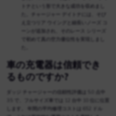
トナという形で大きな成功を収めまし
た。チャージャー デイトナには、そび
え立つリア ウイングと細長いノーズ コ
ーンが追加され、そのレース シリーズ
で初めて真の空力優位性を実現しまし
た。
車の充電器は信頼でき
るものですか?
ダッジ チャージャーの信頼性評価は 5.0 点中
3.5 で、フルサイズ車では 12 台中 10 位に位置
します。 年間の平均修理コストは 652 ドル