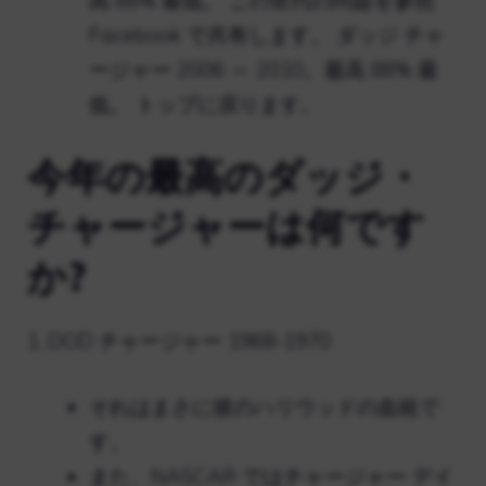
Facebook で共有します。 ダッジ チャ
ージャー 2006 ～ 2010。最高 88% 最
低。 トップに戻ります。
今年の最高のダッジ・
チャージャーは何です
か?
1. DOD チャージャー 1968-1970
それはまさに彼のハリウッドの血統で
す。
また、NASCAR ではチャージャー デイ