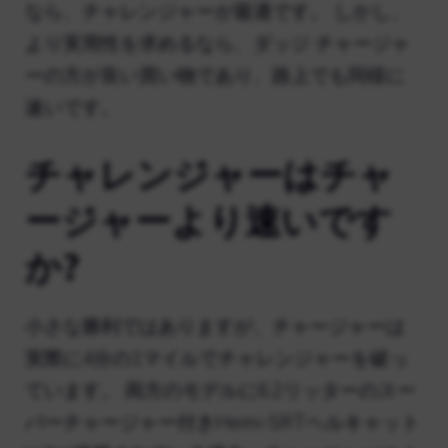
なら、チャレンジャーが最適です。 しかし、
より実用性を求めるなら、ダッジ チャージャ
ーの方が良い買い物であり、路上でも同様に
速いです。
チャレンジャーはチャ
ージャーより速いです
か?
小さな勝利ではありますが、チャージャーは
実際に4分の1マイルでチャレンジャーを破っ
ています。 両方のモデルに6.2リッターのスー
パーチャージャー付きHemi-SRTヘルキャット