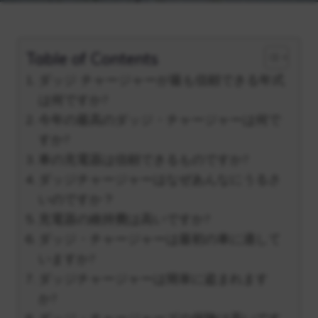
Table of Contents
ダッジ チャージャーが最も信頼できる年式
は何ですか?
今年の最高のダッジ・チャージャーは何で
すか?
車の充電器は信頼できるものですか?
ダッジチャージャーはなぜあんなにうるさ
いのですか？
充電器の維持費は高いですか?
ダッジ・チャージャーは最初の車に適して
いますか?
ダッジチャージャーは簡単に盗まれます
か?