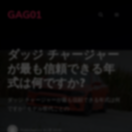
コ
GAG01
ン
メ
テ
ン
ニ
ツ
ダッジ チャージャー
ュ
へ
ス
が最も信頼できる年
ー
キ
式は何ですか?
ッ
プ
ダッジ チャージャーが最も信頼できる年式は何
ですか? モデル世代ごとの …
Published on:
9 1月 2025