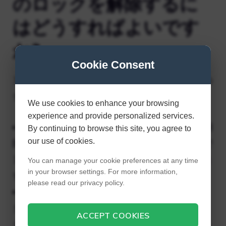
のロックを解除するに
はどうすればよいです
か?
Cookie Consent
3 つのアイテムすべてを入手するには、一連の
チャレンジを完了する必要があります。
We use cookies to enhance your browsing
experience and provide personalized services.
ゴールド スタンダード カートのロックを解
By continuing to browse this site, you agree to
our use of cookies.
除: グランプリの 150cc およびミラー モードで
1 つのスターを含むすべてのカップで優勝しま
You can manage your cookie preferences at any time
in your browser settings. For more information,
す。
please read our privacy policy.
ゴールデン タイヤのロックを解除: 150cc
タイム トライアルでスタッフのゴースト ライ
ACCEPT COOKIES
ダーをすべて倒します。