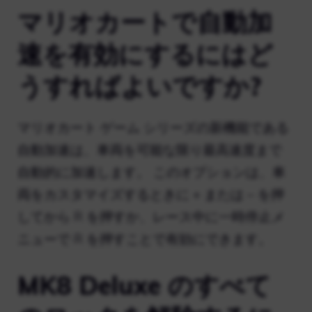
マリオカートで自動加
速を有効にするにはど
うすればよいですか?
マリオカート ゲーム シリーズの新機能である
自動加速は、車両を可能な限り最高速度まで
自動的に加速します。 このオプションは、車
両をカスタマイズするときに + または – を押
してから R を押すか、レース中に一時停止メ
ニューで R を押すことで有効にできます。
MK8 Deluxe のすべて