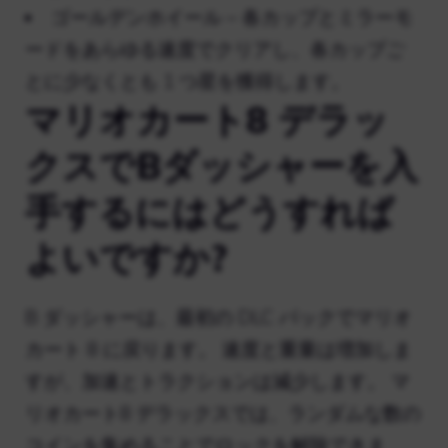
ゴールデンホイール – 各カップとミラーモ
ードをあらゆる速度でクリアし、各カップご
とに少なくとも 1 つ星を獲得します。
マリオカート8 デラッ
クスでBダッシャーを入
手するにはどうすれば
よいですか?
B ダッシャーは、最初の DLC パックでマリオ
カート 8 に戻ります。 速度と重量は増加しま
すが、加速とトラクションは減少します。 マ
リオカート8 デラックスでは、ランダムな数の
コインを集めることでロックを解除できま