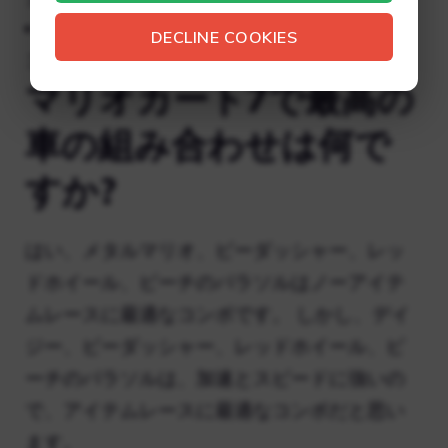
ゴールド グライダーのロックを解除する:
DECLINE COOKIES
コインを 10,000 枚集めます。
マリオカート7で最高の
車の組み合わせは何で
すか?
はい、メタルマリオ、ビーダッシャー、レッ
ドホイール、ピーチのパラソルはノーアイテ
ムレースに最適なコンボです。 しかし、デイ
ジー、ビーダッシャー、レッドホイール、ピ
ーチのパラソルは、加速とスピードに強いの
で、アイテムレースに最適なコンボだと思い
ます。