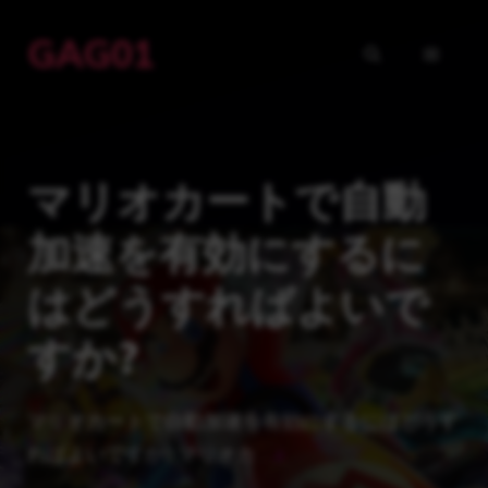
コ
GAG01
ン
メ
テ
ン
ニ
ツ
マリオカートで自動
ュ
へ
ス
加速を有効にするに
ー
キ
はどうすればよいで
ッ
プ
すか?
マリオカートで自動加速を有効にするにはどうす
ればよいですか? マリオカ …