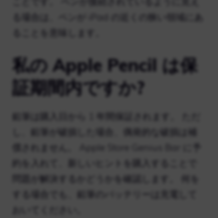
ことです。 ペンが接続されているように見え
る場合は、ペンが iPad の近くの狭い領域にあ
ることを意味します。
私の Apple Pencil は保
証期間内ですか?
鉛筆は購入日から 1 年間保証されます。 ただ
し、鉛筆が破損した場合、偶発的な破損は補
償されません。 Apple Store Genius Bar に予
約を入れて、新しいヒントを購入することで
問題が解決するかどうかを確認します。 何を
する場合でも、鉛筆のバッテリーは充電して
おいてください。