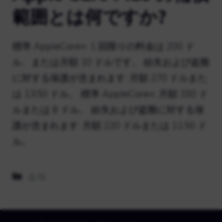
範囲とは何ですか?
標準 AppleCare+: 1 回限りの料金は 200 ド
ル、または月額 10 ドルです。 紛失および盗難
に対する保護が含まれます: 月額 270 ドルまた
は 13.50 ドル。 標準 AppleCare+: 月額 150 ド
ルまたは 8 ドル。 紛失および盗難に対する保
護が含まれます: 月額 220 ドルまたは 11.50 ド
ル。
カ
소식
テ
ゴ
リ