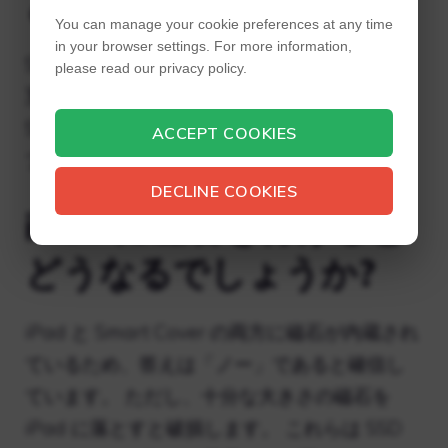
とを知るのでしょうか?
You can manage your cookie preferences at any time
in your browser settings. For more information,
Smart Cover には、iPad の睡眠センサーと相
please read our privacy policy.
互作用する磁石が付いています。 そのため、
Smart Cover を閉じると、iPad はいつスリー
ACCEPT COOKIES
プ状態になるかを認識します。
DECLINE COOKIES
iPad に磁石を付けると
どうなるでしょうか?
iPad と Smart Cover の両方に磁石が内蔵され
ているため、答えは「ノー」であると確信し
ています。 ただし、十分な大きさの磁石を
iPad に落とすと破損します。 これらは SSD