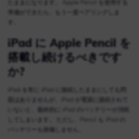
たままになります。 Apple Pencil を使用する
準備ができたら、もう一度ペアリングしま
す。
iPad に Apple Pencil を
搭載し続けるべきです
か?
iPad を常に iPad に接続したままにしても問
題はありませんが、iPad が電源に接続されて
いないと、最終的に iPad のバッテリーが消耗
してしまいます。 ただし、Pencil も iPad の
バッテリーも損傷しません。