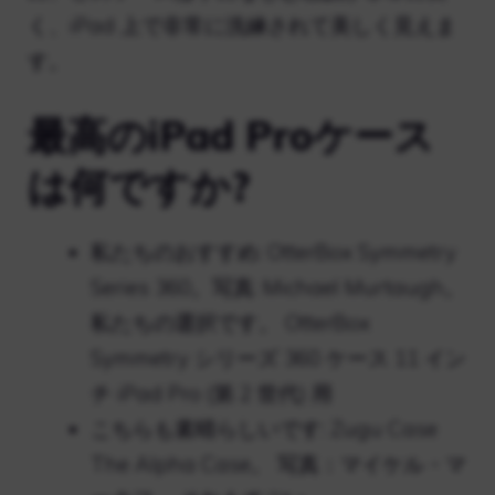
く、iPad 上で非常に洗練されて美しく見えま
す。
最高のiPad Proケース
は何ですか?
私たちのおすすめ: OtterBox Symmetry
Series 360。写真: Michael Murtaugh。
私たちの選択です。 OtterBox
Symmetry シリーズ 360 ケース 11 イン
チ iPad Pro (第 2 世代) 用
こちらも素晴らしいです: Zugu Case
The Alpha Case。 写真：マイケル・マ