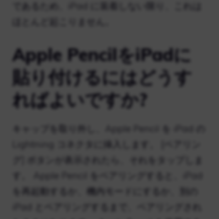
であるため、iPad に装着しない限り、これは
ほとんど起こりません。
Apple PencilをiPadに
貼り付けるにはどうす
ればよいですか?
キャップを取り外し、Apple Pencil を iPad の
Lightning コネクタに挿入します。 [ペアリン
グ] ボタンが表示されたら、それをタップしま
す。 Apple Pencil をペアリングすると、iPad
を再起動するか、機内モードにするか、別の
iPad とペアリングするまで、ペアリングされ