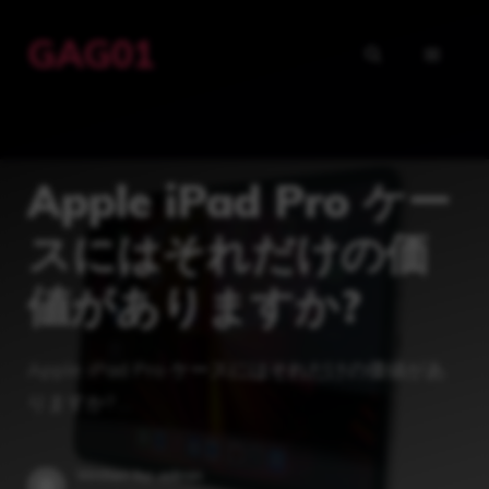
コ
GAG01
ン
メ
テ
ン
ニ
ツ
Apple iPad Pro ケー
ュ
へ
ス
スにはそれだけの価
ー
キ
値がありますか?
ッ
プ
Apple iPad Pro ケースにはそれだけの価値があ
りますか? …
Written by: admin