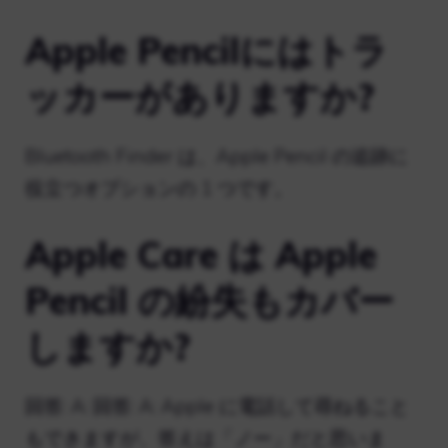
Apple Pencilにはトラ
ッカーがありますか?
Bluetooth Finder は、Apple Pencil の追跡に
役立つオプションの 1 つです。
Apple Care は Apple
Pencil の紛失もカバー
しますか?
回答: A: 回答: A: Apple に電話して尋ねること
もできますが、答えは「ノー」だと思いま