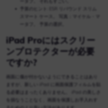
ータフ。 それもすごい。
予算のヒント: ESR リバウンド スリム
スマート ケース。 写真：マイケル・マ
ータフ。 予算の選択。
iPad Proにはスクリー
ンプロテクターが必要
ですか?
画面に傷が付かないようにできることはあり
ますが、新しい iPad に画面保護フィルムを貼
る必要はまったくありません。 iPad の美しさ
を損なうことなく、画面を保護しお手入れす
るためのより良い方法があります。