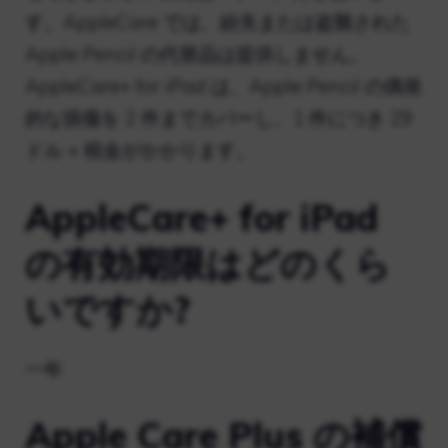
す。AppleCare では、紛失または盗難された
Apple Pencil の代替品は提供しません。
AppleCare+ for iPad は、Apple Pencil の偶発
的な損傷を 2 件までカバーし、1 件につき 29
ドル + 税金がかかります。
AppleCare+ for iPad
の有効期限はどのくら
いですか?
一年
Apple Care Plus の補償