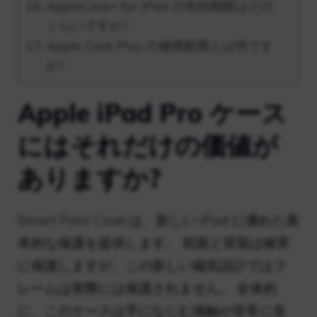
AppleCare+ for iPad の有効期限はどの
くらいですか?
Apple Care Plus の補償範囲とは何です
か?
Apple iPad Pro ケース
にはそれだけの価値が
ありますか?
Smart Folio Case は、新しい iPad に優れた基
本的な保護を提供します。 前面と背面は確実
に保護しますが、この新しい磁気設計ではフ
レームは実際には保護されません。 全体的
に、このケースは手になじむ感触が非常に良