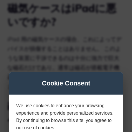
磁気ケースはiPadに悪
いですか?
iPad 用の磁気ケースの場合、これによってデ
バイスが損傷することはありません。 このよ
うな装置に干渉できるのは十分に強力で巨大
な磁石だけであり、通常は磁石が搭載電子機
器に干渉する前に物理的に粉砕されてしまい
Cookie Consent
ます。
iPad はどのようにして
We use cookies to enhance your browsing
experience and provide personalized services.
ケースが閉じられたこ
By continuing to browse this site, you agree to
our use of cookies.