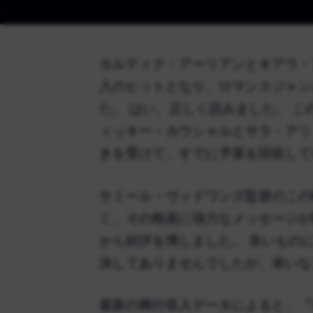
カルティク・アーリアンとキアラ・アドヴ
入のヒットとなり、ロマンスジャン
た。 はい、正しく読みました。 
ィッキー・カウシャルとサラ・アリ
きを受けて、すでに予算を回収して
サミール・ヴィドワンズ監督のこの
く、その根底に強力なメッセージが
から好評を博しました。 良いもの
決してありませんでしたが、幸いな
最新の興行収入データによると、『Saty