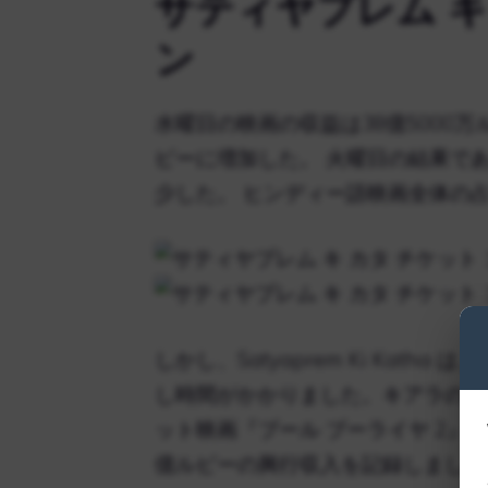
サティヤプレム キ
ン
水曜日の映画の収益は38億5000万
ピーに増加した。 火曜日の結果であ
少した。 ヒンディー語映画全体の占有
しかし、Satyaprem Ki Katha
し時間がかかりました。
キアラ
の前
ット映画『ブール ブーライヤ 2』
億ルピーの興行収入を記録しました