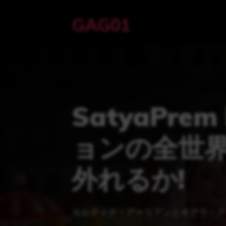
コ
GAG01
ン
テ
ン
ツ
へ
ス
SatyaPrem
キ
ッ
ョンの全世界
プ
外れるか!
カルティク・アーリアンとキアラ・アドヴ