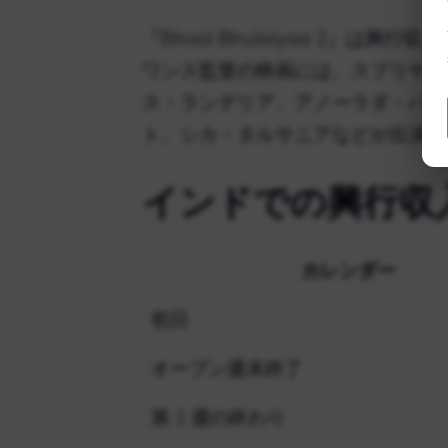
『Bhool Bhulaiyaa 2』は
ワンス監督の映画には、スプリヤ・
ス・ランデリア、アノーラダ・パテ
ト、シカ・タルサニアなどが出演し
インドでの興行収
カレンダー
初日
オープン週末終了
第 1 週の終わり