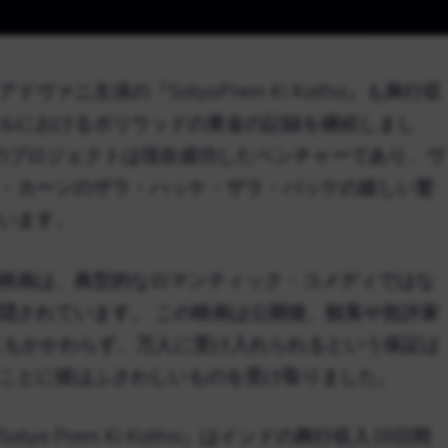
ァニ主演の『SatyaPrem Ki Katha』も興行収
ルにおけるボリウッドの黄金の記録を継続しまし
このプロジェクトは現在成功したベンチャーであり、ヴ
・カーンのザラ・ハッケ・ザラ・バッケの嬉しい驚
います。
映画は、典型的なロマンティック・コメディではな
隠されています。 この映画は公開後、観客や批評家
にもかかわらず、万人に受け入れられるという保証は
ことに彼はふさわしいものを受け取りました。
a Prem Ki Katha』はインドの興行収入18日間