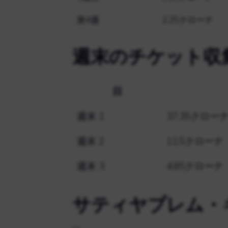
第4週
2.25クローナ
週末のチケット収
日
週末 1
37.35クロー
週末 2
11.5クローナ
週末 3
4.85クローナ
サティヤプレム・