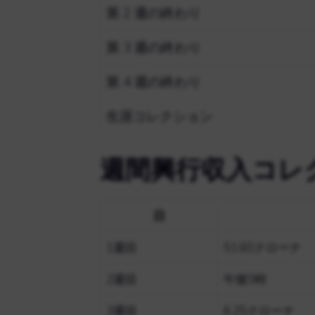
第 2 週の終わり
第 3 週の終わり
第 4 週の終わり
生涯コレクション
週間興行収入コレ
日
1週目
51.60クローナ
2週目
午後5時
3週目
6.25クローナ