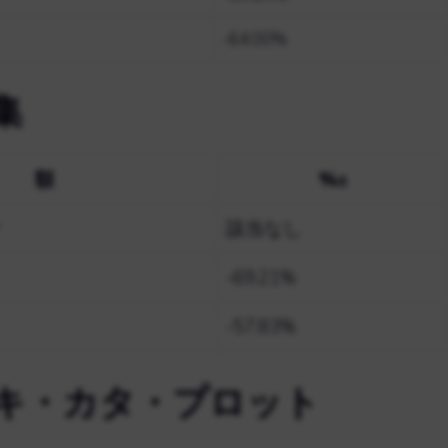
-64.00%
集
額
%±
ナ
該当なし
-69.21%
-57.83%
キ・カタ・プロット