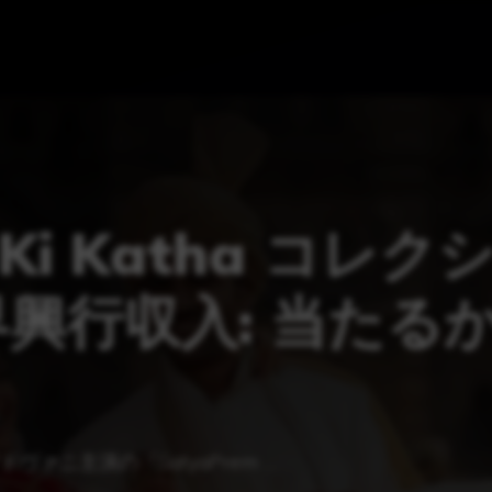
 Ki Katha コレク
興行収入: 当たる
ァニ主演の『SatyaPrem …