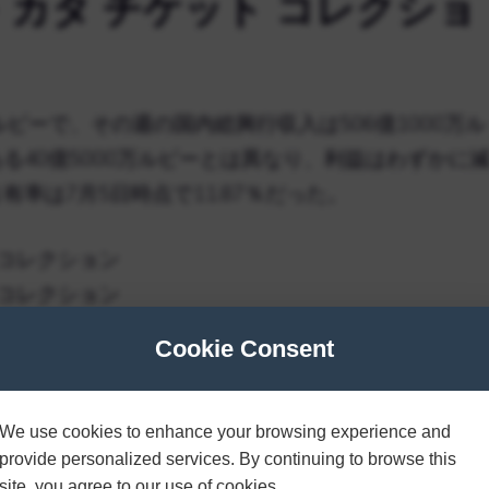
 カタ チケット コレクショ
ルピーで、その週の国内総興行収入は506億1000万ル
る40億5000万ルピーとは異なり、利益はわずかに
率は7月5日時点で11.87％だった。
Cookie Consent
 は、Kartik よりも 500 億ルピーのクラブに入るまでに少
作『ブール ブーライヤ 2』。2022 年に公開されたヒ
は、ファンを再び映画館に呼び込み、最初の週末で 5
We use cookies to enhance your browsing experience and
provide personalized services. By continuing to browse this
。
site, you agree to our use of cookies.