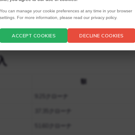
興行収入合計1億8500万ルピーを稼いだ。 サミール・ヴィド
You can manage your cookie preferences at any time in your browser
settings. For more information, please read our privacy policy.
パタク・カプール、ガジラージ・ラオ、シッダール
ル、ラージパール・ヤダヴ、ニルミット・サーワン
ACCEPT COOKIES
DECLINE COOKIES
ている。
入
額
9.25クローナ
37.35クローナ
51.60クローナ