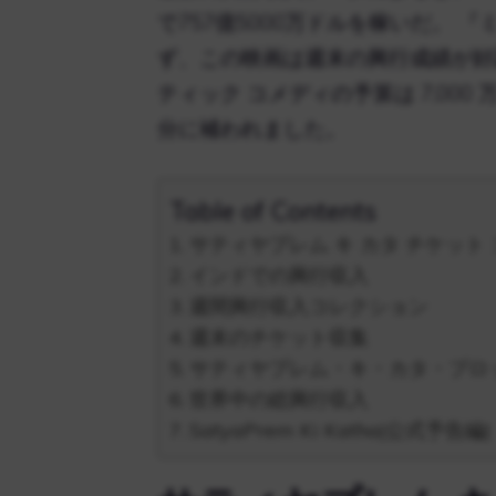
で757億5000万ドルを稼いだ。 
ず、この映画は週末の興行成績が好
ティック コメディの予算は 7,00
分に補われました。
Table of Contents
サティヤプレム キ カタ チケット
インドでの興行収入
週間興行収入コレクション
週末のチケット収集
サティヤプレム・キ・カタ・プロ
世界中の総興行収入
SatyaPrem Ki Katha|公式予告編|