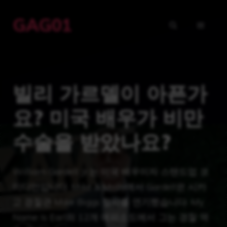
Skip
GAG01
to
MENU
content
빌리 가르델이 아픈가
요? 미국 배우가 비만
수술을 받았나요?
William Gardell Jr.는 미국 배우이자 스탠드업 코
미디언입니다. Mike & Molly에서 Gardell은 시카
고 경찰관 Mike Biggs 형사를 연기했습니다. My
Name Is Earl의 12개 에피소드에서 그는 경찰 역