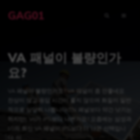
Skip
GAG01
to
MENU
content
VA 패널이 불량인가
요?
VA 패널이 불량인가요? VA 패널이 좀 안좋네요.
잔상이 많고 응답 시간이 좋지 않으며 화질이 일반
적으로 상당히 나쁩니다(TN 패널보다 약간 낫기는
하지만). Va가 IPS보다 나쁜가요? 요즘에는 삼성과
LG의 최신 VA 패널이 IPS보다 더 나은 선택입니
다. 이 …