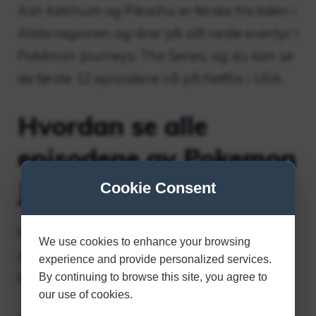
Ash Ketchum og Pikachu er ferske fra tiden i
Alola-regionen og drar på sitt neste eventyr i
Pokémon Journeys: The Series, og du kan se
de første 12 episodene nå på Netflix i USA.
Hvordan se alle
episodene av Pokemon
Journeys?
Cookie Consent
NY SE: De siste episodene av Pokémon
We use cookies to enhance your browsing
Journeys: The Series er nå tilgjengelig på
experience and provide personalized services.
Netflix.
By continuing to browse this site, you agree to
our use of cookies.