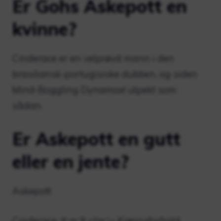
Er Gohs Askepott en
kvinne?
Cinderace er en velprøvd mann i den
brasiliansk-portugisiske dubben, og siden
Mind-Boggling Dynamax! utpekt som
sådan.
Er Askepott en gutt
eller en jente?
Askepott
Cinderace エースバーン Kjønnsforhold