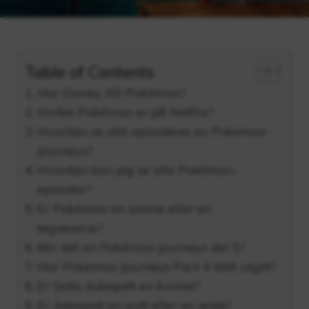
Table of Contents
Har Disney XD Pokémon?
Hvilke Pokémon er på Netflix?
Hvordan se alle episodene av Pokemon
Journeys?
Hvordan kan jeg se alle Pokémon-
episoder?
Er Pokémon en anime eller en
tegneserie?
Blir det en Pokémon Journeys del 5?
Har Pokemon Journeys Part 4 blitt utgitt?
Er Gohs Askepott en kvinne?
Er Askepott en gutt eller en jente?