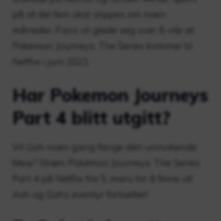
på at del fem skal slippes om noen
måneder. Fans vil glede seg over å vite at
Pokemon Journeys: The Series kommer til
Netflix i juni 2021.
Har Pokemon Journeys
Part 4 blitt utgitt?
Vil Goh noen gang fange den unnvikende
Mew? Strøm Pokémon Journeys: The Series
Part 4 på Netflix fra 5. mars for å finne ut!
Ash og Gohs eventyr fortsetter!