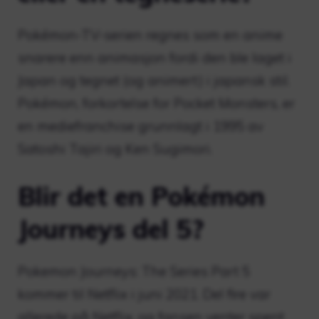
Pokémon-TV-serien regnes som en anime
snarere enn animasjon fordi den ble laget i
Japan og tegnet (og animert) i japansk stil.
Pokémon, forkortelse for Pocket Monsters, er
en mediefranchise grunnlagt i 1995 av
Satoshi Tajiri og Ken Sugimori.
Blir det en Pokémon
Journeys del 5?
Pokemon Journeys: The Series Part 5
kommer til Netflix i juni 2021. Del fire var
allerede på Netflix, og fansen venter spent