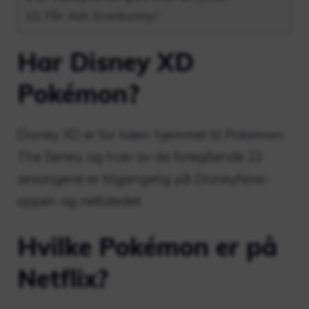
Får Ash Scorbunny?
Har Disney XD
Pokémon?
Disney XD er for tiden hjemmet til Pokemon:
The Series, og hver av de foregående 22
sesongene er tilgjengelig på DisneyNow-
appen og nettstedet.
Hvilke Pokémon er på
Netflix?