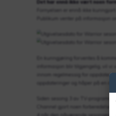
Det har ennå ikke vært noen for
Fornyelsen er ennå ikke kunngjort 
Publikum venter på informasjon om
En kunngjøring forventes å komme 
informasjon blir tilgjengelig, vil v
innom regelmessig for oppdatering
oppdateringer og håper på en ras
Siden sesong 3 av TV-programmet «
Channel gjort noen forberedelser
4 når den nåværende sesongen er