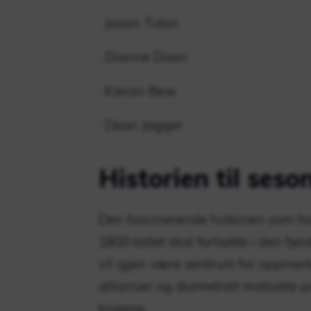
Jason Tobin
Dianne Doan
Kieran Bew
Dean Jagger
Historien til ses
Den fascinerende historien som fo
1800-tallet skal fortsette i den 
vil igjen være sentrum for oppmer
allianser og diametralt motsatte p
krigene.