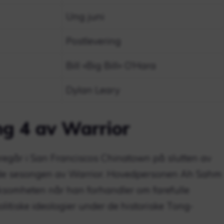
Ung juni
Postlevering
Bill «Big Bill» O’Hara
Dylan Leary
ong 4 av Warrior
regår i San Franciscos Chinatown på slutten av
fjerde sesongen av Warrior. Hovedpersonen Ah Sahm
ksomheten når han forhandler om farefulle
olitiske ideologier under de historiske Tong-