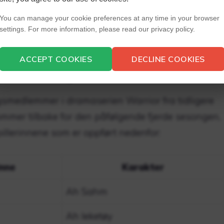
You can manage your cookie preferences at any time in your browser
settings. For more information, please read our privacy policy.
setningsmedlemmer kommer
ACCEPT COOKIES
DECLINE COOKIES
or sesong 4
gsmedlemmer i dramaserien Warrior fra tidligere
mmer tilbake for den påfølgende fjerde sesongen,
illerinnene som er oppført nedenfor:
inne
Karakter
Ah Sahm
Ah leketøy