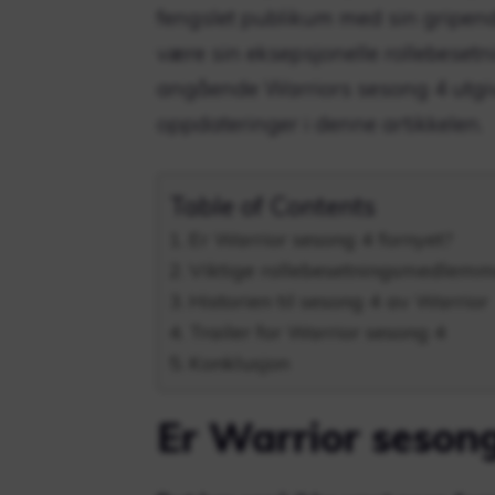
fengslet publikum med sin gripend
være sin eksepsjonelle rollebesetn
angående Warriors sesong 4 utgiv
oppdateringer i denne artikkelen.
Table of Contents
Er Warrior sesong 4 fornyet?
Viktige rollebesetningsmedlemm
Historien til sesong 4 av Warrior
Trailer for Warrior sesong 4
Konklusjon
Er Warrior sesong