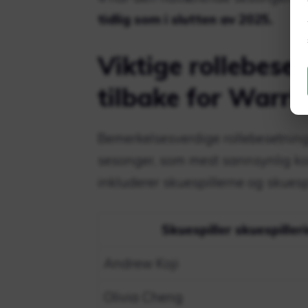
tidlig som i slutten av 2025.
Viktige rollebe
tilbake for Warri
Bemerkelsesverdige rollebesetnin
sesonger, som mest sannsynlig ko
inkluderer skuespillerne og skuesp
Skuespiller skuespiller
Andrew Koji
Olivia Cheng