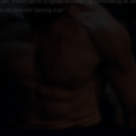
aet, basert på et originalt konsept og behandling av d
en av Warrior sesong 4 er …