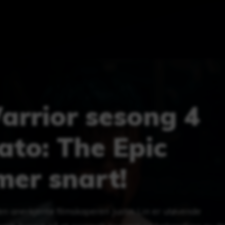
rrior sesong 4
ato: The Epic
mer snart!
en anerkjente filmskaperen Justin Lin er utøvende