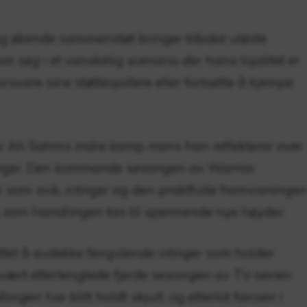
g økende sammenstøt bringer tilbake uløste
hm seg i et vanskelig scenario der hans lojalitet er
svare sine støttespillere eller fortsette å kjempe
Ah Sahms indre kamp mens han reflekterer over
inger. Den kommende sesongen av Warrior
 som svik, intriger og den praktfulle fremvisninge
 som handlingen tas til spennende nye høyder.
ttet å avdekke fengslende intriger som holder
svært etterlengtede fjerde sesongen av TV-serien
ngen har blitt holdt skjult, og etterlot fansen i