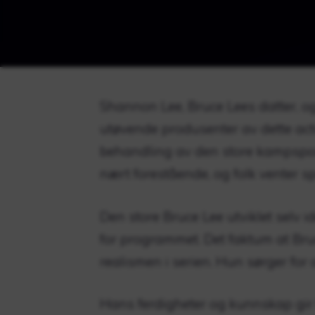
Shannon Lee, Bruce Lees datter, og
utøvende produsenter av dette acti
behandling av den store kampspor
nært forestående, og folk venter s
Den store Bruce Lee utviklet selv
for programmet. Det faktum at Bru
realismen i serien. Hun sørger for a
Hans ferdigheter og kunnskap gir f