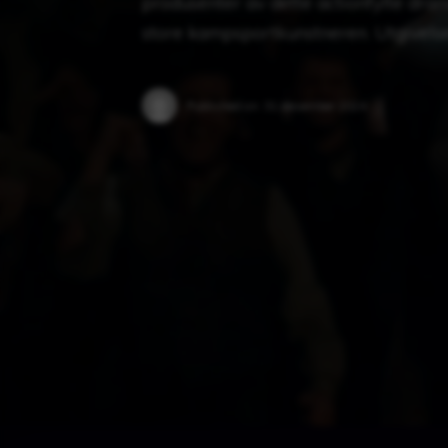
produsenter av dette actionfylte dram
store kampsportkunstneren. Utgivels
Published on:
31 desember 2024