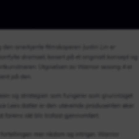
 den anerkjente filmskaperen Justin Lin er
onfylte dramaet, basert på et originalt konsept og
tkunstneren. Utgivelsen av Warrior sesong 4 er
pent på den.
 ideen og strategien som fungerer som grunnlaget
ce Lees datter er den utøvende produsenten øker
t farens idé blir trofast gjennomført.
ortellingen mer rikdom og intriger. Warrior