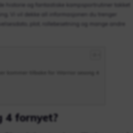
e historie og fantastiske kampsportrutiner takket
ing. Vi vil dekke all informasjonen du trenger
elsesdato, plot, rollebesetning og mange andre
er kommer tilbake for Warrior sesong 4
 4 fornyet?