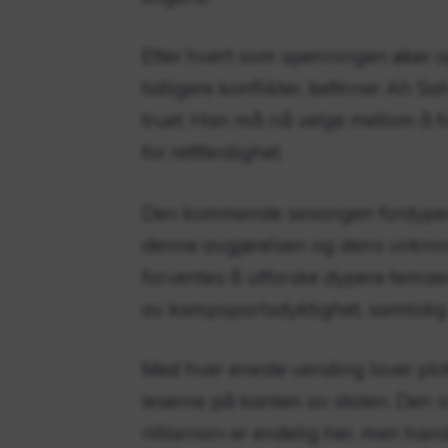
Etter hvert som spenningen øker o
tidligere konflikter, befinner Ah Sa
truet. Han må nå velge mellom å for
for rettferdighet.
Den kommende sesongen fordyper 
denne avgjørelsen og dens virkn
forventes å utforske dypere temaer
av kampsportsdyktighet, samtidig
Med hver eneste vending lover plo
leserne på kanten av stolen. Den 
«Warrior» er endelig her, men handli