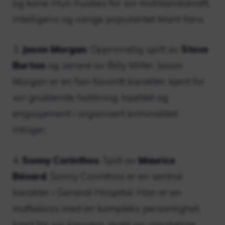
og kone. Hun huskes for sin motstandskraft,
intelligens og varige popularitet blant fans.
3.
Jason Morgan
: Opprinnelig spilt av
Steve
Burton
og senere av Billy Miller, Jason
Morgan er en fan-favoritt karakter, kjent for
sin grublende holdning, lojalitet og
engasjement i organisert kriminalitet
intriger.
4.
Sonny Corinthos
: Spilt av
Maurice
Bénard
, Sonny Corinthos er en sentral
karakter i General Hospital. Han er en
mafiaboss med en kompleks personlighet,
kjent for sin karisma, makt og vanskelige