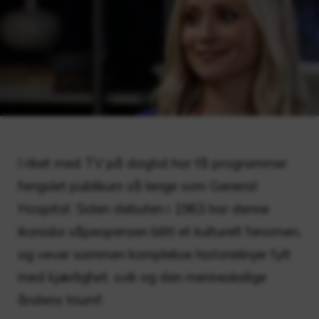
I riket med TV på dagtid har få programmer
fengslet publikum så lenge som General
Hospital. Siden debuten i 1963 har denne
ikoniske såpeoperaen blitt et kulturelt fenomen,
og vever sammen komplekse historielinjer fylt
med kjærlighet, svik og den menneskelige
åndens triumf.