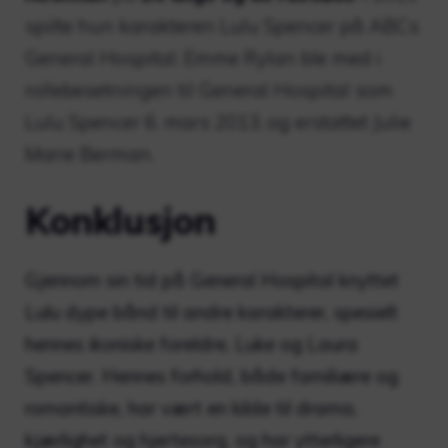
spilte hun karakteren Lulu Spencer på ABCs
General Hospital. Emme Rylan ble med i
rollebesetningen til General Hospital som
Lulu Spencer 6. mars 2013, og erstattet Julie
Marie Berman.
Konklusjon
Gjennom sin tid på General Hospital knyttet
Lulu dype bånd til andre karakterer, spesielt
hennes ikoniske foreldre, Luke og Laura
Spencer. Hennes forhold, både familiære og
romantiske, har vært en kilde til drama,
kjærlighet og hjertesorg, og har ytterligere