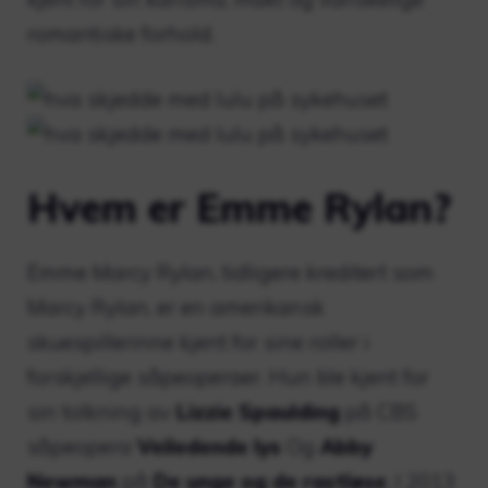
romantiske forhold.
Hvem er Emme Rylan?
Emme Marcy Rylan, tidligere kreditert som
Marcy Rylan, er en amerikansk
skuespillerinne kjent for sine roller i
forskjellige såpeoperaer. Hun ble kjent for
sin tolkning av
Lizzie Spaulding
på CBS
såpeopera
Veiledende lys
Og
Abby
Newman
på
De unge og de rastløse
. I 2013