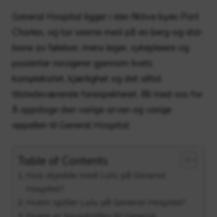
General Hospital ligger i den fiktive byen Port
Charles, og tar seerne med på en berg-og-dal-
bane av følelser, mens leger, sykepleiere og
pasienter navigerer gjennom livets
kompleksitet, kjærlighet og det alltid
tilstedeværende farespekteret. Bli med oss ​​for
å oppdage den varige arven og varige
appellen til General Hospital.
Table of Contents
Hva skjedde med Lulu på General
Hospital?
Hvem spiller Lulu på General Hospital?
Hvem er hovedrollen til General