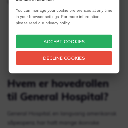
Lær mer:
You can manage your cookie preferences at any time
in your browser settings. For more information,
Hva skjedde med 6ix9ine 2023?
please read our privacy policy.
Rapperens ansikt knust etter brutalt
angrep!
ACCEPT COOKIES
Hva skjedde med Trinidad James
Eye? En nærmere titt på hans
DECLINE COOKIES
bemerkelsesverdige endring av syn!
Hvem er hovedrollen
til General Hospital?
General Hospital, en langvarig amerikansk
såpeopera, har hatt mange ikoniske