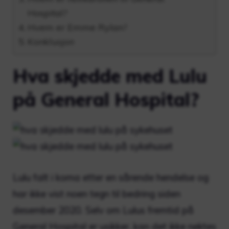
Hospital?
Hvem er Emme Rylan?
Konklusjon
Hva skjedde med Lulu
på General Hospital?
Lulu falt i koma etter en sårende hendelse og
har ikke vist noen tegn til bedring siden
desember 2020.
Selv om Lulus fremtid på
General Hospital er usikker, kan det ikke nektes