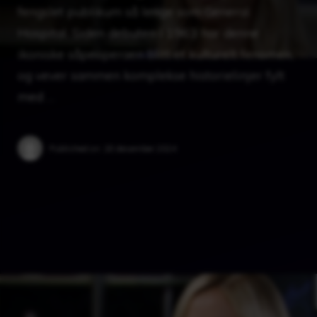
fengslet publikum så lenge som General
Hospital. Siden debuten i 1963 har denne
ikoniske såpeoperaen blitt et kulturelt fenomen,
og vever sammen komplekse historielinjer fylt
med …
Published on:
28 desember 2024