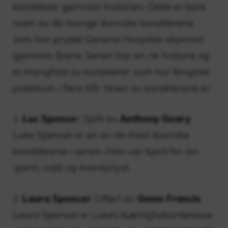
karakterer gjennom historien. Dette er bare
noen av de mange ikoniske karakterene
som har prydet General Hospital-skjermer
gjennom årene. Serien har en rik historie og
et mangfold av karakterer som har fengslet
publikum i flere tiår. Noen av karakterene er:
1.
Luc Spence
r: Spilt av
Anthony Geary
,
Luke Spencer er en av de mest ikoniske
karakterene i serien. Han var kjent for sin
sjarm, vidd og eventyrlyst.
2.
Laura Spencer
: Utført av
Genie Francis
,
Laura Spencer er Lukes kjærlighetsinteresse