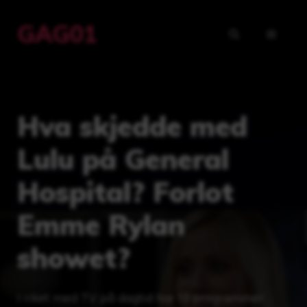
Hopp
GAG01
til
MENY
innhold
Hva skjedde med
Lulu på General
Hospital? Forlot
Emme Rylan
showet?
I riket med TV på dagtid har få programmer