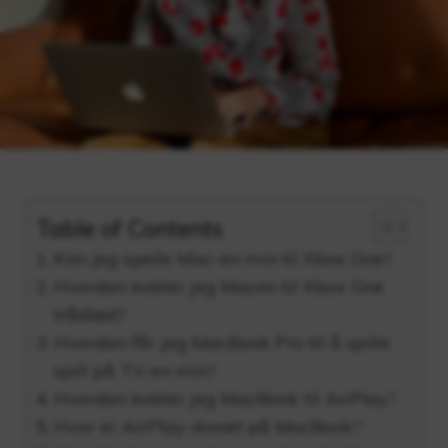
Table of Contents
Kan jeg speile Mac-en min til Xbox One?
Hvordan kobler jeg Macen til Xbox One
trådløst?
Hvordan får jeg MacBook Pro til å spille
spill på TV-en min?
Hvordan kobler jeg MacBook til AirPlay?
Hvor er AirPlay-ikonet på MacBook?