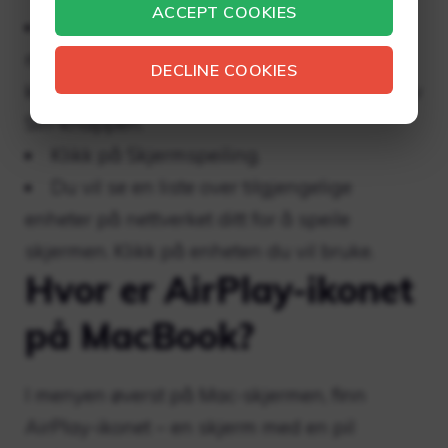
ACCEPT COOKIES
Klikk på Kontrollsenter-ikonet i
menylinjen. Det skal være ved siden av
DECLINE COOKIES
klokkeslettet i øvre høyre hjørne ved siden av
Siri-knappen.
Klikk på Skjermspeiling.
Du vil se en liste over tilgjengelige
enheter på nettverket ditt for å speile
skjermen. Klikk på enheten du vil bruke.
Hvor er AirPlay-ikonet
på MacBook?
I menyen øverst på Mac-skjermen, finn
AirPlay-ikonet – en skjerm med en pil