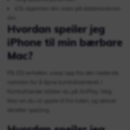
iOS-skjermen din vises på datamaskinen
din.
Hvordan speiler jeg
iPhone til min bærbare
Mac?
På iOS-enheten, sveip opp fra den nederste
rammen for å åpne kontrollsenteret. I
Kontrollsenter klikker du på AirPlay. Velg
Mac-en du vil speile til fra listen, og aktiver
deretter speiling.
Hvordan speiler jeg