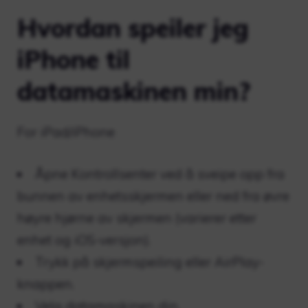
Hvordan speiler jeg
iPhone til
datamaskinen min?
For iPad/iPhone
Åpne Kontrollsenter ved å sveipe opp fra
bunnen av enhetsskjermen eller ned fra øvre
høyre hjørne av skjermen (varierer etter
enhet og iOS-versjon).
Trykk på skjermspeiling eller AirPlay-
knappen.
Velg datamaskinen din.