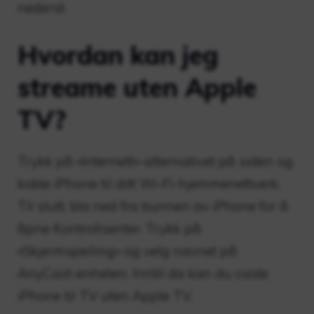
nederst.
Hvordan kan jeg
streame uten Apple
TV?
Trykk på «Internett»-alternativet på siden og
koble iPhone til ditt Wi-Fi-hjemmenettverk.
Til slutt, bla ned fra bunnen av iPhone for å
åpne Kontrollsenter. Trykk på
«Skjermspeiling» og velg navnet på
AnyCast-enheten. Inntil da kan du caste
iPhone til TV uten Apple TV.