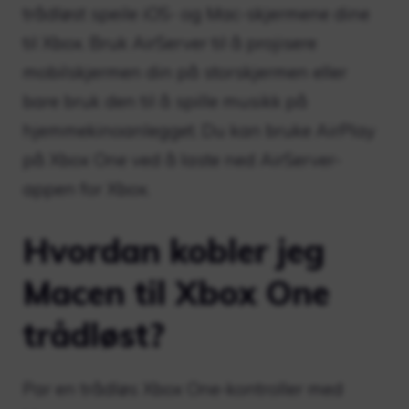
trådløst speile iOS- og Mac-skjermene dine
til Xbox. Bruk AirServer til å projisere
mobilskjermen din på storskjermen eller
bare bruk den til å spille musikk på
hjemmekinoanlegget. Du kan bruke AirPlay
på Xbox One ved å laste ned AirServer-
appen for Xbox.
Hvordan kobler jeg
Macen til Xbox One
trådløst?
Par en trådløs Xbox One-kontroller med