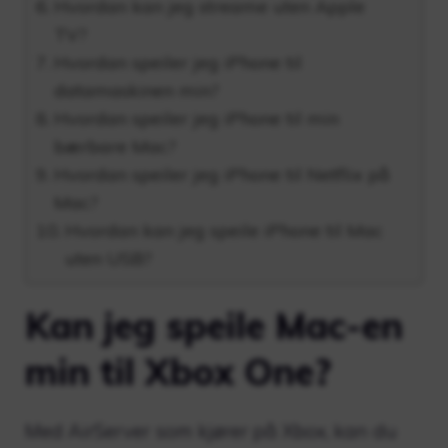
Hvordan kan jeg streame uten Apple
TV?
Hvordan speiler jeg iPhone til
datamaskinen min?
Hvordan speiler jeg iPhone til min
bærbare Mac?
Hvordan speiler jeg iPhone til Netflix på
Mac?
Hvordan kan jeg speile iPhone til Mac
uten USB?
Kan jeg speile Mac-en
min til Xbox One?
Med AirServer som kjører på Xbox, kan du