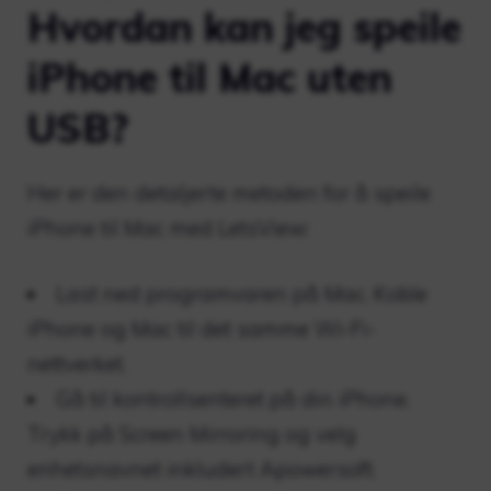
Hvordan kan jeg speile
iPhone til Mac uten
USB?
Her er den detaljerte metoden for å speile
iPhone til Mac med LetsView:
Last ned programvaren på Mac. Koble
iPhone og Mac til det samme Wi-Fi-
nettverket.
Gå til kontrollsenteret på din iPhone.
Trykk på Screen Mirroring og velg
enhetsnavnet inkludert Apowersoft.