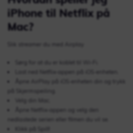
iPhone til Netflix på
Mac?
Slik streamer du med Airplay
Sørg for at du er koblet til Wi-Fi.
Last ned Netflix-appen på iOS-enheten.
Åpne AirPlay på iOS-enheten din og trykk
på Skjermspeiling.
Velg din Mac.
Åpne Netflix-appen og velg den
nedlastede serien eller filmen du vil se.
Klikk på Spill!