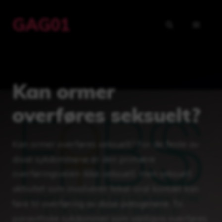
Hopp
GAG01
til
MENY
innhold
Kan ormer
overføres seksuelt?
Kan ormer overføres seksuelt? For de fleste av
disse sykdommene er den primære
overføringsveien ikke-seksuell, men seksuell
aktivitet som involverer fekal-oral kontakt kan
føre til overføring av disse patogenene. To
parasittiske sykdommer som vanligvis overføres