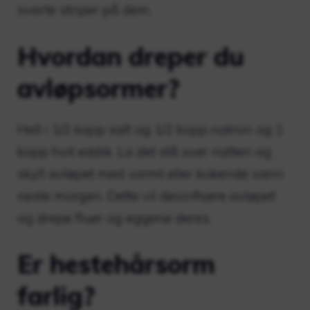
svarte striper på dem.
Hvordan dreper du
avløpsormer?
Hell i 1/2 kopp salt og 1/2 kopp natron og 1
kopp hvit eddik. La det stå over natten og
skyll avløpet med varmt eller kokende vann
neste morgen. Dette vil desinfisere avløpet
og drepe fluer og eggene deres.
Er hestehårsorm
farlig?