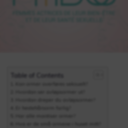
Table of Contents
Kan ormer overføres seksuelt?
Hvordan ser avløpsormer ut?
Hvordan dreper du avløpsormer?
Er hestehårsorm farlig?
Har alle mantiser ormer?
Hva er de små ormene i huset mitt?