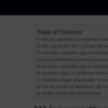
Table of Contents
Må jeg opprette en Nintendo-kon
Kan jeg bruke Wii U-konto på Sw
Hvordan overfører jeg min Ninte
Hva er Nintendo Switch-brukern
Hvordan oppretter jeg en Ninte
Hvordan lage en Nintendo Netwo
Hvordan legger jeg penger til S
Kan du bruke et debetkort på Ni
Godtar Nintendo MasterCard?