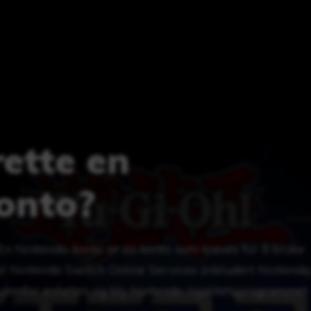
ette en
onto?
En Nintendo-konto er en konto som kreves for å bruke
el Nintendo Switch Online Services (inkludert Nintendo
utenfor enheten og My Nintendo-lojalitetsprogrammet.