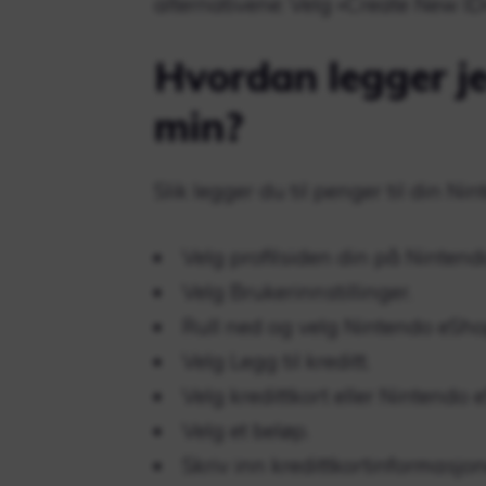
alternativene: Velg «Create New ID
Hvordan legger je
min?
Slik legger du til penger til din N
Velg profilsiden din på Nintend
Velg Brukerinnstillinger.
Rull ned og velg Nintendo eShop
Velg Legg til kreditt.
Velg kredittkort eller Nintendo e
Velg et beløp.
Skriv inn kredittkortinformasjon