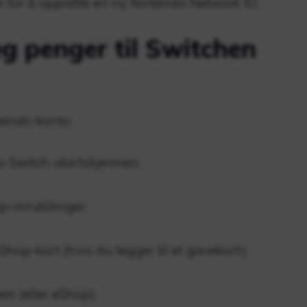
» for å opprette en ny Nintendo Network ID.
g penger til Switchen
intendo-konto
o Switch-startskjermen.
-innstillinger.
Shop-kort (hvis du legger til et gavekort).
en (eller eShop).