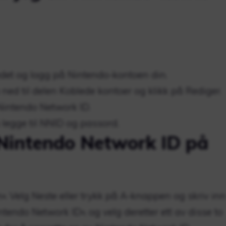
edet og logg på Nintendo-kontoen din.
 ned til delen Koblede kontoer og klikk på Rediger.
Nintendo Network ID.
 legge til NNID og passord.
Nintendo Network ID på
». Velg Neste eller trykk på A-knappen og skriv inn
ntendo Network ID», og velg deretter ett av disse to