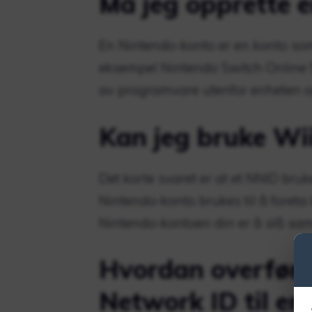
Må jeg opprette 
En Nintendo-konto er en konto som 
eksempel Nintendo Switch Online S
av programvare utenfor enheten o
Kan jeg bruke Wi
Det korte svaret er at et NNID bruk
Nintendo-konto brukes til å foreta
Nintendo-kontoen din er å slå s
Hvordan overføre
Network ID til en