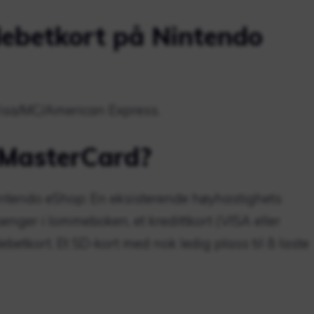
debetkort på Nintendo
 Visa/MC/American Express.
 MasterCard?
intendo eShop: En eksisterende høyhastighets
l penger i lommeboken, et kredittkort (VISA eller
betkort. Et SD-kort med nok ledig plass til å laste