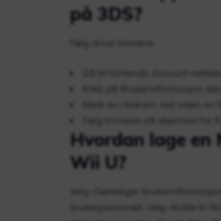
på 3DS?
Følg disse trinnene
Gå til Nintendo Account-nettst
Klikk på Brukerinformasjon, bla
Merk av i boksen ved siden av 
Følg trinnene på skjermen for å
Hvordan lage en 
Wii U?
Velg «Se/rediger brukerinformasjon
brukerpassordet. Velg «Koble til Ni