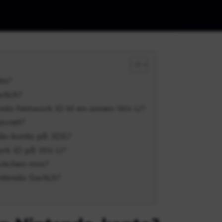
to?
itch?
ndo Network ID til en annen Wii U?
avnet?
ndo-konto på 3DS?
rk ID på Wii U?
witchen min?
ntendo Switch?