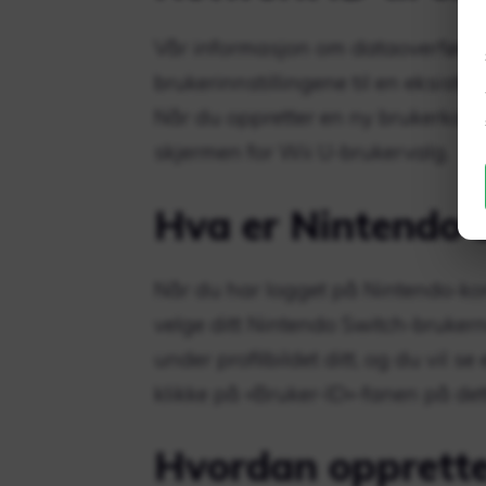
Vår informasjon om dataoverføring 
brukerinnstillingene til en eksiste
Når du oppretter en ny brukerkonto
skjermen for Wii U-brukervalg.
Hva er Nintendo 
Når du har logget på Nintendo-kont
velge ditt Nintendo Switch-bruker
under profilbildet ditt, og du vil s
klikke på «Bruker-ID»-fanen på det
Hvordan opprette