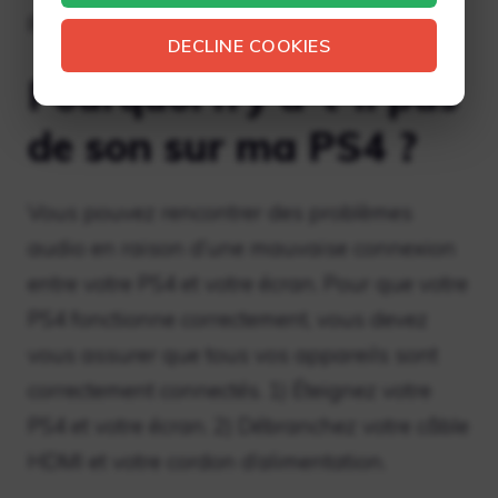
pour enregistrer le volume.
DECLINE COOKIES
Pourquoi n’y a-t-il pas
de son sur ma PS4 ?
Vous pouvez rencontrer des problèmes
audio en raison d’une mauvaise connexion
entre votre PS4 et votre écran. Pour que votre
PS4 fonctionne correctement, vous devez
vous assurer que tous vos appareils sont
correctement connectés. 1) Éteignez votre
PS4 et votre écran. 2) Débranchez votre câble
HDMI et votre cordon d’alimentation.