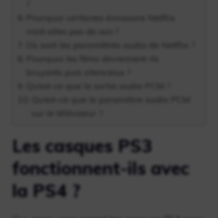
?
Pourquoi certaines émissions Netflix
n’ont-elles pas de son ?
Où sont les paramètres audio de Netflix ?
Pourquoi les films deviennent-ils
bruyants puis silencieux ?
Qu’est-ce que la sortie audio PCM ?
Qu’est-ce que le paramètre audio PCM
sur le téléviseur ?
Les casques PS3
fonctionnent-ils avec
la PS4 ?