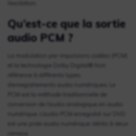
l’excitation.
Qu’est-ce que la sortie
audio PCM ?
La modulation par impulsions codées (PCM)
et la technologie Dolby Digital® font
référence à différents types
d’enregistrements audio numériques. Le
PCM est la méthode traditionnelle de
conversion de l’audio analogique en audio
numérique. L’audio PCM enregistré sur DVD
est une piste audio numérique stéréo à deux
canaux.