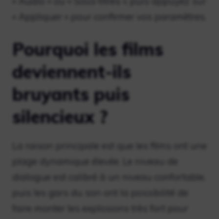
« Audio » ou « Sous-titres », puis appuyez sur
« Appliquer » pour confirmer vos paramètres.
Pourquoi les films
deviennent-ils
bruyants puis
silencieux ?
La raison principale est que les films ont une
plage dynamique élevée. Le niveau de
dialogue est calibré à un niveau confortable,
puis les gars du son ont la possibilité de
faire monter les explosions très fort pour