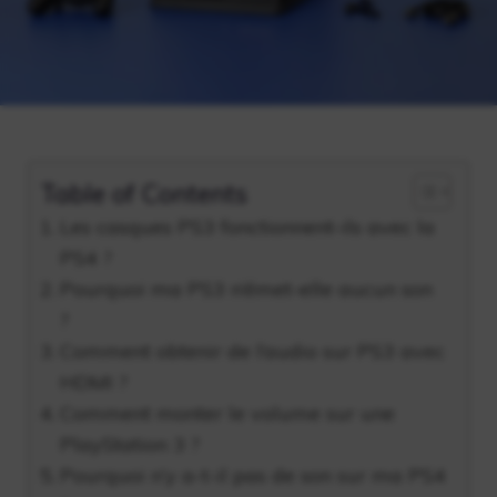
Table of Contents
Les casques PS3 fonctionnent-ils avec la
PS4 ?
Pourquoi ma PS3 n’émet-elle aucun son
?
Comment obtenir de l’audio sur PS3 avec
HDMI ?
Comment monter le volume sur une
PlayStation 3 ?
Pourquoi n’y a-t-il pas de son sur ma PS4