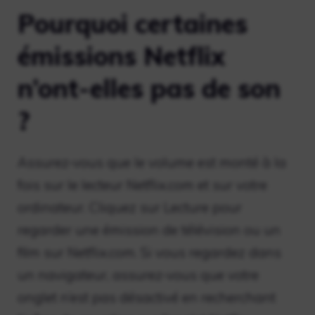
Pourquoi certaines
émissions Netflix
n’ont-elles pas de son
?
Assurez-vous que le volume est monté à la
fois sur le lecteur Netflix.com et sur votre
ordinateur. Cliquez sur Lecture pour
regarder une émission de télévision ou un
film sur Netflix.com. Si vous regardez dans
un navigateur, assurez-vous que votre
onglet n’est pas désactivé en recherchant