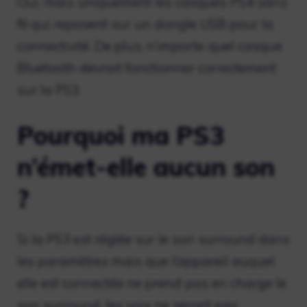
Oui, mais uniquement les casques PS4 sans
fil qui reposent sur un dongle USB pour la
connectivité. De plus, n’importe quel casque
Bluetooth devrait fonctionner correctement
sur la PS3.
Pourquoi ma PS3
n’émet-elle aucun son
?
Si la PS3 est réglée sur le son surround dans
les paramètres mais que l’appareil auquel
elle est connectée ne prend pas en charge le
son surround, les voix ne seront pas