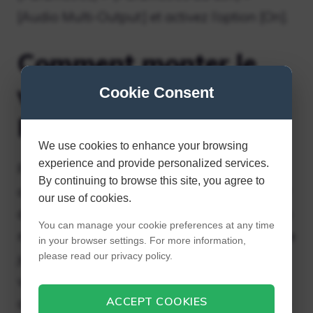
[Audio Multi-Output] et activez l’option [On].
Comment monter le
volume sur une
Cookie Consent
PlayStation 3 ?
We use cookies to enhance your browsing
experience and provide personalized services.
Poussez votre joystick vers la droite pour
By continuing to browse this site, you agree to
augmenter le volume. Vous verrez le curseur
our use of cookies.
de volume avancer dans le menu au fur et à
You can manage your cookie preferences at any time
mesure que le volume s’ajuste. Poussez votre
in your browser settings. For more information,
please read our privacy policy.
joystick vers la gauche pour diminuer le
volume. Amenez votre volume à un niveau
ACCEPT COOKIES
acceptable, puis appuyez sur le bouton « X »