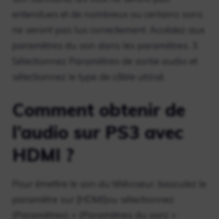
entendues et de nombreux ou certains sons
ne seront pas lus correctement. Accédez aux
paramètres du son dans les paramètres. 3.
Sélectionnez Paramètres de sortie audio et
sélectionnez le type de câble utilisé.
Comment obtenir de
l’audio sur PS3 avec
HDMI ?
Pour émettre le son du téléviseur, basculez le
paramètre sur [HDMI]ou sélectionnez
(Paramètres) > (Paramètres du son) >