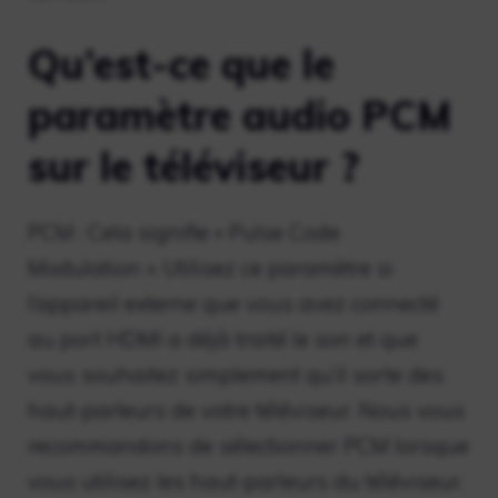
Qu’est-ce que le
paramètre audio PCM
sur le téléviseur ?
PCM : Cela signifie « Pulse Code
Modulation ». Utilisez ce paramètre si
l’appareil externe que vous avez connecté
au port HDMI a déjà traité le son et que
vous souhaitez simplement qu’il sorte des
haut-parleurs de votre téléviseur. Nous vous
recommandons de sélectionner PCM lorsque
vous utilisez les haut-parleurs du téléviseur.