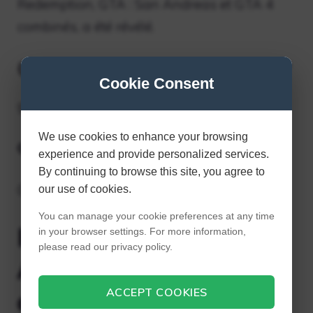
Redemption, GTA : San Andreas et GTA 4
combinés, a été révélé.
Quel jeu GTA est le plus long ?
Cookie Consent
grand Theft Auto San Andreas
We use cookies to enhance your browsing
Quel jeu GTA a les meilleurs graphismes ?
experience and provide personalized services.
By continuing to browse this site, you agree to
Gta san andreas remasterisé
our use of cookies.
You can manage your cookie preferences at any time
Est-ce que GTA San
in your browser settings. For more information,
please read our privacy policy.
Andreas est meilleur
ACCEPT COOKIES
que 3 ?