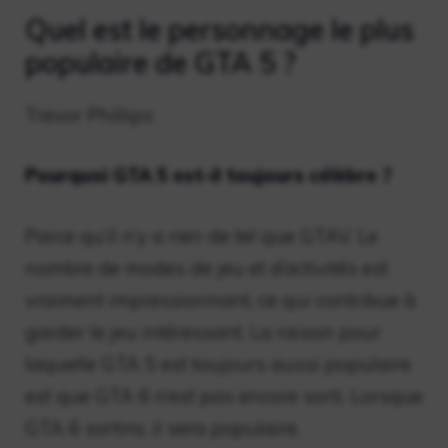
Quel est le personnage le plus
populaire de GTA 5 ?
Trevor Phillips
Pourquoi GTA 5 est-il toujours célèbre ?
Parce qu’il n’y a rien de tel que GTAV. Le
nombre de modes de jeu et d’activités est
vraiment impressionnant, ce qui contribue à
garder le jeu intéressant. La raison pour
laquelle GTA 5 est toujours aussi populaire
est que GTA 6 n’est pas encore sorti. Lorsque
GTA 6 sortira, il sera populaire.