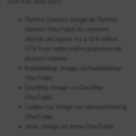
GTA 5 en avril 2021
Techno Gamers. Image de Techno
Gamerz (YouTube) Au moment
d’écrire ces lignes, il y a 124 vidéos
GTA 5 sur cette chaîne populaire de
joueurs indiens.
Kwebbelkop. Image via Kwebbelkop
(YouTube)
DaniRep. Image via DaniRep
(YouTube)
Calibre Lui. Image via VanossGaming
(YouTube)
anas. Image via Anas (YouTube)