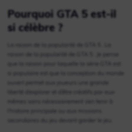
Pourquoi GTA 5 est-il
si célèbre ?
La raison de la popularité de GTA 5 . La
raison de la popularité de GTA 5 . Je pense
que la raison pour laquelle la série GTA est
si populaire est que la conception du monde
ouvert permet aux joueurs une grande
liberté d’explorer et d’être créatifs par eux-
mêmes sans nécessairement s’en tenir à
l’histoire principale ou aux missions
secondaires du jeu devant garder le jeu.