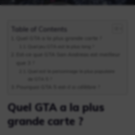
Table of Contents
Quel GTA a la plus grande carte ?
Quel jeu GTA est le plus long ?
Est-ce que GTA San Andreas est meilleur
que 3 ?
Quel est le personnage le plus populaire
de GTA 5 ?
Pourquoi GTA 5 est-il si célèbre ?
Quel GTA a la plus
grande carte ?