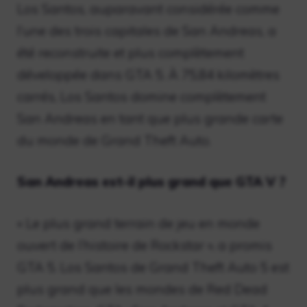
Los Santos, auparavant considérée comme
l’une des trois capitales de San Andreas, a
été reconstruite et plus complètement
développée dans GTA 5. À 75,84 kilomètres
carrés, Los Santos domine complètement
San Andreas en tant que plus grande carte
du monde de Grand Theft Auto.
San Andreas est-il plus grand que GTA V ?
« Le plus grand terrain de jeu en monde
ouvert de l’histoire de Rockstar », a promis
GTA 5. Los Santos de Grand Theft Auto 5 est
plus grand que les mondes de Red Dead