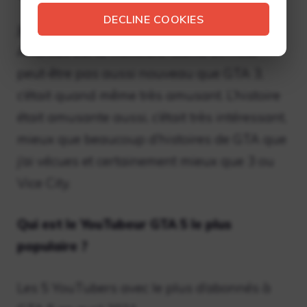
DECLINE COOKIES
Je dirais que des trois options, GTA San
Andreas est la meilleure. Même s’il n’est
peut-être pas aussi nouveau que GTA 3,
c’était quand même très amusant. L’histoire
était amusante aussi, c’était très intéressant,
mieux que beaucoup d’histoires de GTA que
j’ai vécues et certainement mieux que 3 ou
Vice City.
Qui est le YouTubeur GTA 5 le plus
populaire ?
Les 5 YouTubers avec le plus d’abonnés à