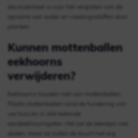
die essentieel is voor het vergroten van de
opname van water en voedingsstoffen door
planten.
Kunnen mottenballen
eekhoorns
verwijderen?
Eekhoorns houden niet van mottenballen.
Plaats mottenballen rond de fundering van
uw huis en in alle bekende
aardeekhoorngaten. Het zal de beestjes niet
doden, maar ze zullen de buurt niet erg