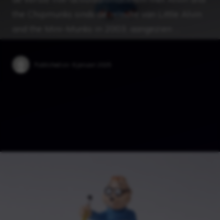
the Chipmunks sinds de release van Little Alvin
and the Mini-Munks in 2003, aangezien …
Published on:
6 januari 2025