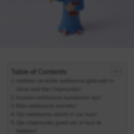
Table of Contents
Hebben ze echte eekhoorns gebruikt in
Alvin and the Chipmunks?
Kunnen eekhoorns huisdieren zijn?
Eten eekhoorns wortels?
Zijn eekhoorns slecht in uw huis?
Zijn chipmunks goed om in huis te
hebben?