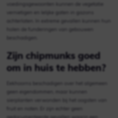
voedingsgewoonten kunnen de vegetatie
vernietigen en lelijke gaten in gazons
achterlaten. In extreme gevallen kunnen hun
holen de funderingen van gebouwen
beschadigen.
Zijn chipmunks goed
om in huis te hebben?
Eekhoorns beschadigen over het algemeen
geen eigendommen, maar kunnen
sierplanten verwonden bij het oogsten van
fruit en noten. Er zijn echter geen
gedocumenteerde gevallen waarin een