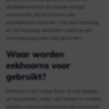
aardeekhoornhol structurele schade
veroorzaakt. Als je binnenin een
aardeekhoorn aantreft, is hij daar toevallig
en zal hij graag vertrekken zodra je een
ontsnappingsroute hebt gevonden.
Waar worden
eekhoorns voor
gebruikt?
Eekhoorns zijn nuttig Waar ze ook poepen,
ze verspreiden zaden van bomen en andere
planten, evenals mycorrhiza, een schimmel