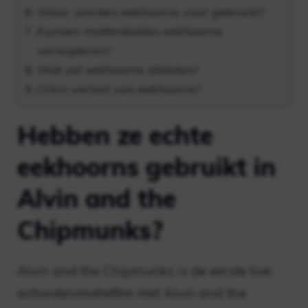
Waar worden eekhoorns voor gebruikt?
Kunnen mottenballen eekhoorns
verwijderen?
Wat zal eekhoorns afstoten?
Orkin verlost van eekhoorns?
Hebben ze echte
eekhoorns gebruikt in
Alvin and the
Chipmunks?
Alvin and the Chipmunks is de eerste live-
action/animatiefilm met Alvin and the