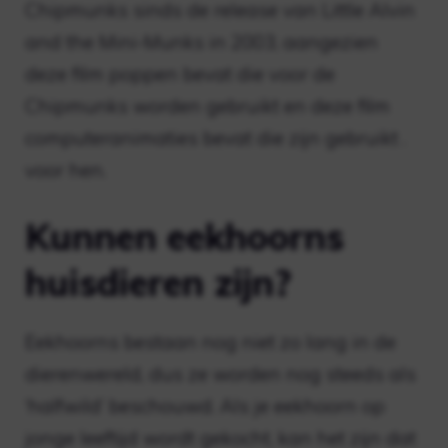
Chipmunks sinds de release van Little Alvin
and the Mini-Munks in 2003, aangezien
deze film poppen bevat die voor de
Chipmunks worden gebruikt en deze film
computeranimaties bevat die zijn gebruikt .
voor hen.
Kunnen eekhoorns
huisdieren zijn?
Eekhoorns bestaan ​​nog niet zo lang in de
dierenwereld, dus ze worden nog steeds als
‘halfwild’ beschouwd. Als je eekhoorn op
jonge leeftijd wordt gekocht, kan het zijn dat