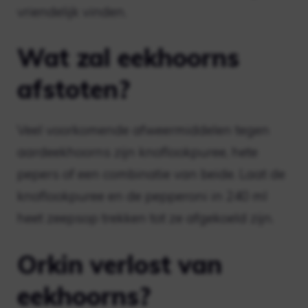
vriendelijk vinden.
Wat zal eekhoorns
afstoten?
Veel voorkomende afweermiddelen tegen
aardeekhoorns zijn knoflookpuree, hete
pepers of een combinatie van beide. Laat de
knoflookpuree en de pepperoni in 240 ml
heet zeepsop trekken tot ze afgekoeld zijn.
Orkin verlost van
eekhoorns?