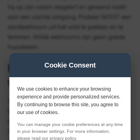
hij op zijn naam reageert en gewend raakt
aan een zachte omgang. Probeer NOOIT een
aardeekhoorn uit het wild te pakken en te
temmen. Wilde eekhoorns zijn geen goede
huisdieren.
Eten eekhoorns
Cookie Consent
wortels?
We use cookies to enhance your browsing
experience and provide personalized services.
Wortelen kunnen niet groeien zonder
By continuing to browse this site, you agree to
bladeren. Het is onwaarschijnlijk dat
our use of cookies.
eekhoorns de bladeren zullen eten.
You can manage your cookie preferences at any time
Chipmunks voeden zich met fruit, zaden,
in your browser settings. For more information,
please read our privacy policy.