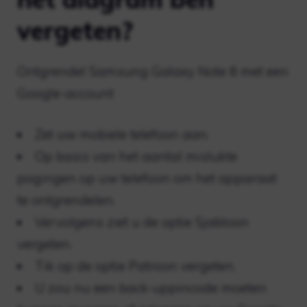
vergeten?
Ontgrendel Samsung Galaxy Note 8 met een
Google-account
Zet uw mobiele telefoon aan.
Op basis van het aantal mislukte
pogingen op uw telefoon om het apparaat
te ontgrendelen.
Vervolgens ziet u de optie Sjabloon
vergeten.
Tik op de optie Patroon vergeten.
U zou nu een back-uppincode moeten