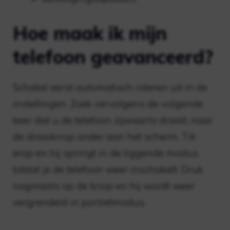
Hoe maak ik mijn
telefoon geavanceerd?
Schakel eerst automatisch roteren uit in de
instellingen. Zoek vervolgens de volgende
keer dat u de telefoon zijwaarts draait, naar
de draaiknop onder aan het scherm. Tik
erop en hij springt in de liggende modus
totdat je de telefoon weer inschakelt. Druk
nogmaals op de knop en hij wordt weer
vergrendeld in portretmodus.