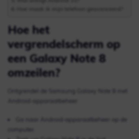
Wat brengt Android 10?
Hoe maak ik mijn telefoon geavanceerd?
Hoe het
vergrendelscherm op
een Galaxy Note 8
omzeilen?
Ontgrendel de Samsung Galaxy Note 8 met
Android-apparaatbeheer
Ga naar Android-apparaatbeheer op de
computer.