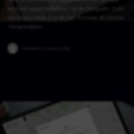
Android-apparaatbeheer op de computer. Zoek
uw Galaxy Note 8 in de lijst. Activeer de functie
“Vergrendelen …
Published on:
10 januari 2025