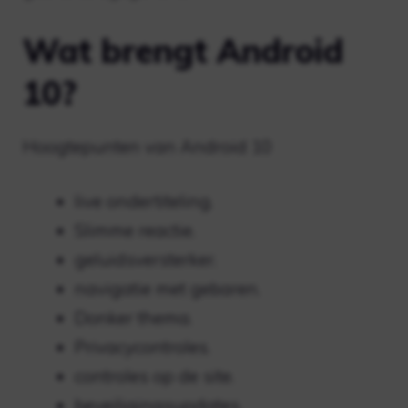
Wat brengt Android
10?
Hoogtepunten van Android 10
live ondertiteling.
Slimme reactie.
geluidsversterker.
navigatie met gebaren.
Donker thema.
Privacycontroles.
controles op de site.
beveiligingsupdates.