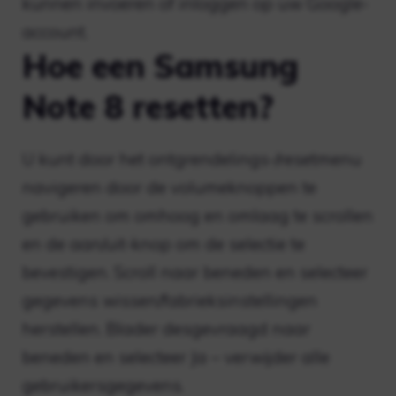
kunnen invoeren of inloggen op uw Google-
account.
Hoe een Samsung
Note 8 resetten?
U kunt door het ontgrendelings-/resetmenu
navigeren door de volumeknoppen te
gebruiken om omhoog en omlaag te scrollen
en de aan/uit-knop om de selectie te
bevestigen. Scroll naar beneden en selecteer
gegevens wissen/fabrieksinstellingen
herstellen. Blader desgevraagd naar
beneden en selecteer Ja – verwijder alle
gebruikersgegevens.