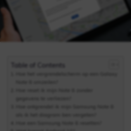
Table of Contents
Hoe het vergrendelscherm op een Galaxy
Note 8 omzeilen?
Hoe reset ik mijn Note 8 zonder
gegevens te verliezen?
Hoe ontgrendel ik mijn Samsung Note 8
als ik het diagram ben vergeten?
Hoe een Samsung Note 8 resetten?