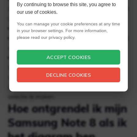
By continuing to browse this site, you agree to
met behulp van een voedingsadapter en een
our use of cookies.
USB-kabel.
You can manage your cookie preferences at any time
Schakel de telefoon volledig uit.
in your browser settings. For more information,
Houd ‘Volume omhoog’ ingedrukt en druk
please read our privacy policy.
vervolgens op ‘Aan/uit’.
Gebruik de knop Volume omlaag om de
ACCEPT COOKIES
selectie te wisselen tussen gegevens
DECLINE COOKIES
wissen/fabrieksinstellingen herstellen en
druk vervolgens op de Bixby-knop om die
selectie te maken.
Hoe ontgrendel ik mijn
Samsung Note 8 als ik
het diagram ben