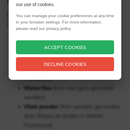
our use of cookies.
You can manage your cookie preferences at any time
in your browser settings. For more information,
please read our privacy policy.
Drankje van kracht in Minecraft
Brouwkiosk
(Kan door de speler
ACCEPT COOKIES
worden gemaakt of in kerken worden
gevonden)
DECLINE COOKIES
Leegte wrat
(gevonden in Nether
Fortresses)
Waterfles
(Kan van glas gemaakt
worden)
Vlam poeder
(Kan worden gevonden
door Blazes te doden in Nether
Fortresses)