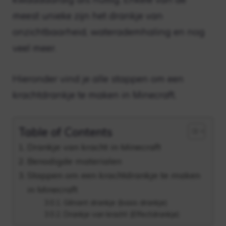
meest unieke zijn het drankje van
onzichtbaarheid, waterademhaling en nog
veel meer.
Hieronder vind je alle stappen om een ​​
krachtdrankje te maken in Minecraft.
Table of Contents
Drankje van kracht in Minecraft
Benodigde materialen
Stappen om een ​​krachtdrankje te maken
in Minecraft
Gênant drankje (basis drankje)
Drankje van kracht (Effectdrankje)