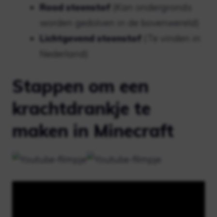
Rood steenstof
(Kan ondergronds
worden gedolven in de bovenwereld)
Lichtgevend steenstof
(Te vinden in
Nederland)
Stappen om een ​​
krachtdrankje te
maken in Minecraft