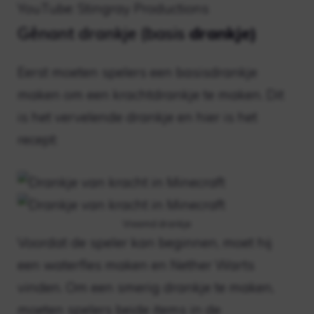
YouTube: Stingray Productions
Gênant drankje (basis
drankje)
Eerst moeten spelers een basisdrankje
maken om een ​​krachtdrankje te maken. Dit
is het vervelende drankje en hier is het
recept:
Vreemd drankje
Voordat de speler kan beginnen, moet hij
een waterfles maken en Nether Warts
vinden. Om een ​​smerig drankje te maken,
moeten spelers beide items in de