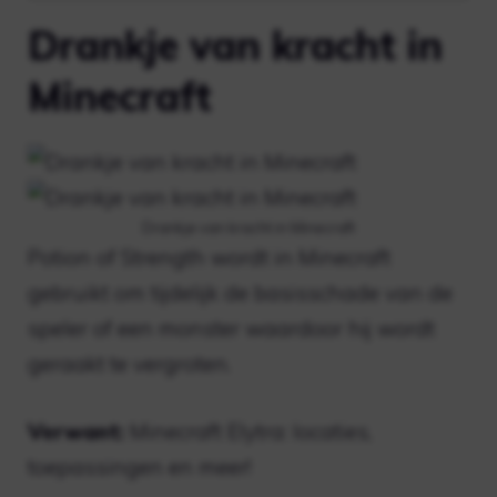
Drankje van kracht in
Minecraft
Drankje van kracht in Minecraft
Potion of Strength wordt in Minecraft
gebruikt om tijdelijk de basisschade van de
speler of een monster waardoor hij wordt
geraakt te vergroten.
Verwant:
Minecraft Elytra: locaties,
toepassingen en meer!