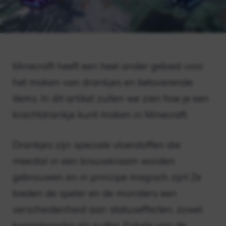
Minecraft heeft een heel ander gebied voor
het maken van drankjes en betoverende
items. In dit artikel zullen we zien hoe je een
krachtdrankje kunt maken in Minecraft.
Drankjes zijn speciale vloeistoffen die
meestal in een brouwkraam worden
gebrouwen en in principe magisch zijn! Ze
bieden de speler en de monsters een
verscheidenheid aan statuseffecten, zowel
kwaadaardig als nuttig. Enkele van de