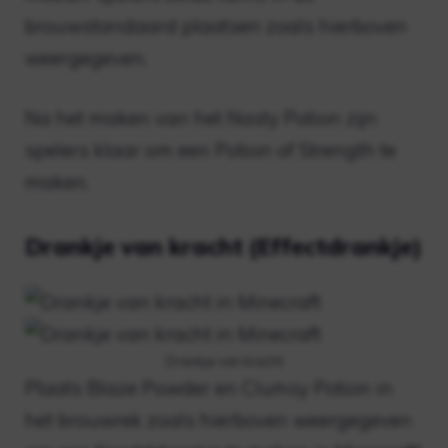
brouwstandaard plaatsen zoals hierboven
weergegeven.
Na het maken van het Nasty Potion zijn
spelers klaar om een ​​Potion of Strength te
maken.
Drankje van kracht (Effectdrankje)
Drankje van kracht
Plaats Blaze Powder en Clumsy Potion in
het brouwrek zoals hierboven weergegeven