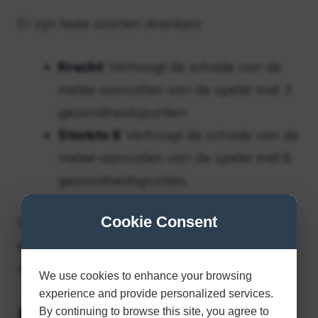
Er zijn twee soorten drankjes:
Kracht
: Verhoogt de schade van de
melee-aanvallen van de speler met 3
gezondheidspunten.
Sterkte II
: Verhoogt de schade van de
melee-aanvallen van de speler met 6
gezondheidspunten.
Cookie Consent
Spelers kunnen ook de duur verlengen of
effecten versterken door bepaalde
materialen te gebruiken.
We use cookies to enhance your browsing
experience and provide personalized services.
Benodigde materialen
By continuing to browse this site, you agree to