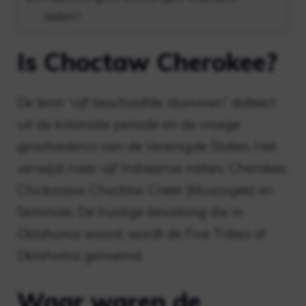
leden?
Is Choctaw Cherokee?
De term “vijf beschaafde stammen” dateert
uit de koloniale periode en de vroege
geschiedenis van de Verenigde Staten. Het
verwijst naar vijf Indiaanse naties: Cherokee,
Chickasaw, Choctaw, Creek (Muscogee) en
Seminole. De huidige bevolking die in
Oklahoma woont, wordt de Five Tribes of
Oklahoma genoemd.
Waar waren de