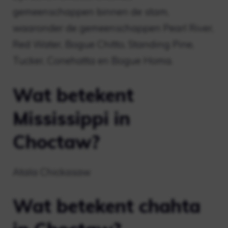
gemeenschappen binnen de stam,
waaronder de gemeenschappen Pearl River,
Red Water, Bogue Chitto, Standing Pine,
Tucker, Conehatta en Bogue Homa.
Wat betekent
Mississippi in
Choctaw?
Atala Chickasaw
Wat betekent chahta