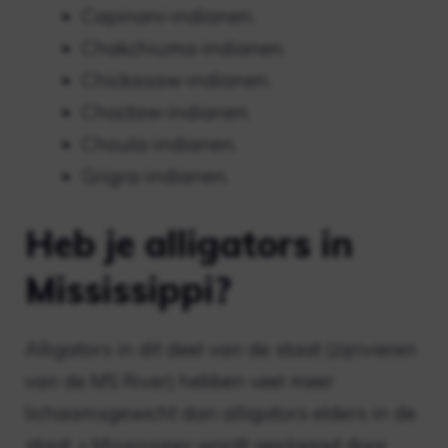
Capinani-indianen.
Chakchiuma-indianen.
Chickasaw-indianen.
Choctaw-indianen.
Choula-indianen.
Grigra-indianen.
Heb je alligators in
Mississippi?
Alligators in dit deel van de staat (zijrivieren
van de MS River) hebben veel meer
lichaamsgewicht dan alligators elders in de
staat. » Mississippi wordt geplaagd door