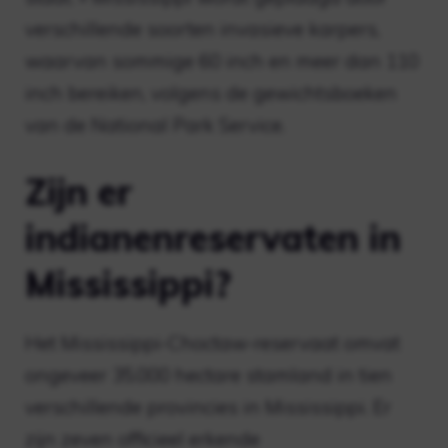
verschillende soorten invasieve karpers,
waarvan sommige 60 inch en meer dan 110
inch bereiken, volgens de gewichtsboeken
van de National Park Service.
Zijn er
indianenreservaten in
Mississippi?
Het Mississippi-Choctaw-reservaat omvat
ongeveer 35.000 hectare stamland in tien
verschillende provincies in Mississippi. Er
zijn zeven officieel erkende