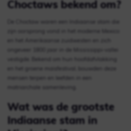
Choctaws bekend om?
De Choctaw waren een Indiaanse stam die
zijn oorsprong vond in het moderne Mexico
en het Amerikaanse zuidwesten en zich
ongeveer 1800 jaar in de Mississippi-vallei
vestigde. Bekend om hun hoofdafvlakking
en het groene maïsfestival, bouwden deze
mensen terpen en leefden in een
matriarchale samenleving.
Wat was de grootste
Indiaanse stam in