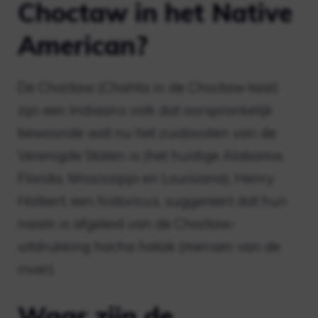
Choctaw in het Native
American?
De Choctaw (Chahta in de Choctaw-taal)
zijn een Indiaans volk dat oorspronkelijk
bewoonde wat nu het zuidoosten van de
Verenigde Staten is (het huidige Alabama,
Florida, Mississippi en Louisiana). Henry
Halbert, een historicus, suggereert dat hun
naam is afgeleid van de Choctaw-
uitdrukking hacha hatak (mensen van de
rivier).
Waar zijn de