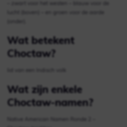
– zwart voor het westen – blauw voor de
lucht (boven) – en groen voor de aarde
(onder).
Wat betekent
Choctaw?
lid van een Indisch volk
Wat zijn enkele
Choctaw-namen?
Native American Namen Ronde 2 –