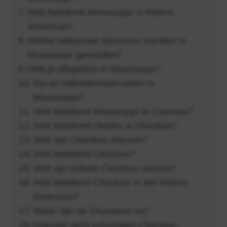
Wat betekent Mississippi in Native
American?
Welke Indiaanse stammen werden in
Mississippi gevonden?
Heb je alligators in Mississippi?
Zijn er indianenreservaten in
Mississippi?
Wat betekent Mississippi in Choctaw?
Wat betekent chahta in Choctaw?
Wat zijn Choctaw-kleuren?
Wat betekent Choctaw?
Wat zijn enkele Choctaw-namen?
Wat betekent Choctaw in het Native
American?
Waar zijn de Choctaws nu?
Hoeveel geld ontvangen Choctaw-