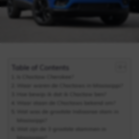
Table of Contents
Is Choctaw Cherokee?
Waar waren de Choctaws in Mississippi?
Hoe bewijs ik dat ik Choctaw ben?
Waar staan ​​de Choctaws bekend om?
Wat was de grootste Indiaanse stam in
Mississippi?
Wat zijn de 3 grootste stammen in
Mississippi?