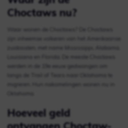
Choctaws nu?
Waar wonen de Choctaws? De Choctaws
zijn inheemse volkeren van het Amerikaanse
zuidoosten, met name Mississippi, Alabama,
Louisiana en Florida. De meeste Choctaws
werden in de 19e eeuw gedwongen om
langs de Trail of Tears naar Oklahoma te
migreren. Hun nakomelingen wonen nu in
Oklahoma.
Hoeveel geld
ontvangen Choctaw-