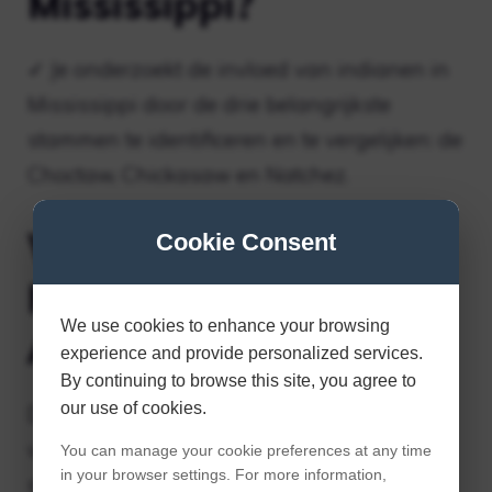
Mississippi?
✓ Je onderzoekt de invloed van indianen in
Mississippi door de drie belangrijkste
stammen te identificeren en te vergelijken: de
Choctaw, Chickasaw en Natchez.
Wat betekent
Cookie Consent
Mississippi in Native
We use cookies to enhance your browsing
American?
experience and provide personalized services.
By continuing to browse this site, you agree to
our use of cookies.
De Mississippi is afgeleid van de Objibwe
voor “grote rivier”, en de namen van veel
You can manage your cookie preferences at any time
in your browser settings. For more information,
steden en provincies weerspiegelen de