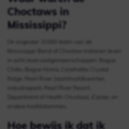
Choctaws in
Mississippi?
De ongeveer 10.000 leden van de
Mississippi Band of Choctaw Indianen leven
in acht reservaatgemeenschappen: Bogue
Chitto, Bogue Homa, Conehatta, Crystal
Ridge, Pearl River (stamhoofdkwartier,
industriepark, Pearl River Resort,
Department of Health Choctaw). /Center, en
andere hoofdstammen…
Hoe bewijs ik dat ik