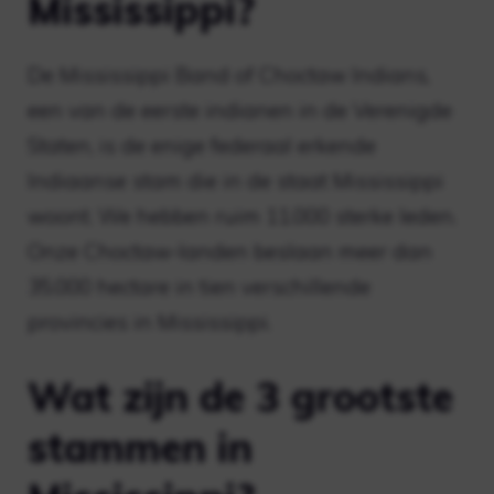
Mississippi?
De Mississippi Band of Choctaw Indians,
een van de eerste indianen in de Verenigde
Staten, is de enige federaal erkende
Indiaanse stam die in de staat Mississippi
woont. We hebben ruim 11.000 sterke leden.
Onze Choctaw-landen beslaan meer dan
35.000 hectare in tien verschillende
provincies in Mississippi.
Wat zijn de 3 grootste
stammen in