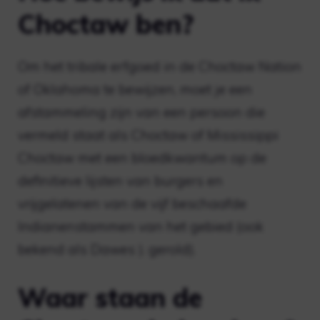
Choctaw ben?
Om het tribale erfgoed in de Choctaw Nation
of Oklahoma te bewijzen, moet je een
afstammeling zijn van een persoon die
vermeld staat als Choctaw of Mississippi
Choctaw met een bloedkwantum op de
definitieve lijsten van burgers en
vrijgelatenen van de vijf beschaafde
Indianenstammen van het gebied (ook
bekend als Dawes ). gerold).
Waar staan ​​de