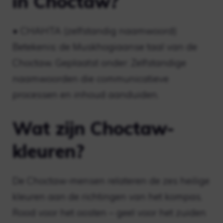
in Choctaw?
• CHAHTA (zelfstandig naamwoord)
Betekenis: de Muskhogiaanse taal van de
Choctaw. Geplaatst onder: Zelfstandige
naamwoorden die communicatieve
processen en inhoud aanduiden.
Wat zijn Choctaw-
kleuren?
De Choctaw-mensen relateren de zes heilige
kleuren aan de richtingen van het kompas.
Rood voor het oosten – geel voor het zuiden