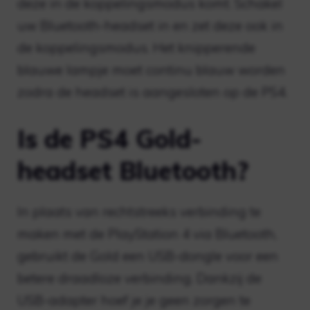
deze in de koppelingsmodus komt. Schakel
uw Bluetooth-headset in en zet deze ook in
de koppelingsmodus. Het knipperende
blauwe lampje moet continu blauw worden
zodra de headset is aangesloten op de PS4.
Is de PS4 Gold-
headset Bluetooth?
In plaats van rechtstreeks verbinding te
maken met de PlayStation 4 via Bluetooth,
gebruikt de Gold een USB-dongle voor een
betere draadloze verbinding. Dankzij de
USB-adapter hoef je je geen zorgen te