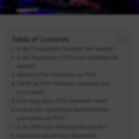
Table of Contents
Is de PlayStation-headset het waard?
Is de PlayStation Platinum-headset het
waard?
Werken PS4-headsets op PS5?
Heeft de PS4 Platinum-headset een
microfoon?
Hoe lang gaan PS4-headsets mee?
Kun je een draadloze hoofdtelefoon
gebruiken op PS4?
Is de PS4 Gold-headset Bluetooth?
Waarom wordt mijn Bluetooth-