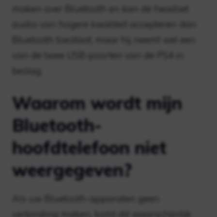
maken over Bluetooth en kan de headset
audio van hogere kwaliteit accepteren dan
Bluetooth toestaat, maar hij neemt wel een
van de twee USB-poorten van de PS4 in
beslag.
Waarom wordt mijn
Bluetooth-
hoofdtelefoon niet
weergegeven?
Als uw Bluetooth-apparaten geen
verbinding maken, komt dit waarschijnlijk