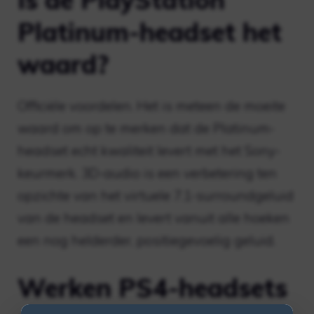
Platinum-headset het
waard?
Officiële voordelen. Het is meteen de moeite
waard om op te merken dat de Platinum-
headset echt kwaliteit levert met het Sony-
keurmerk. 3D-audio is een verbetering ten
opzichte van het virtuele 7.1-surroundgeluid
van de headset en levert vanuit alle hoeken
een nog helderder, positiegevoelig geluid.
Werken PS4-headsets