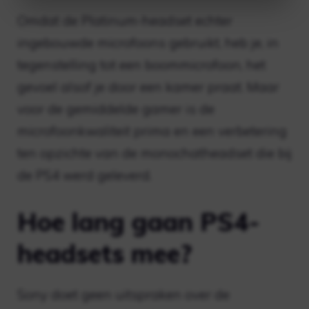
Omdat de Platinum-headset echter
ingebouwde microfoons gebruikt, heb je, in
tegenstelling tot een boommicrofoon, het
gevoel alsof je door een kamer praat. Maar
voor de gemiddelde gamer is de
microfoonkwaliteit prima en een verbetering
ten opzichte van de monochatheadset die bij
de PS4 werd geleverd.
Hoe lang gaan PS4-
headsets mee?
Sony doet geen uitspraken over de