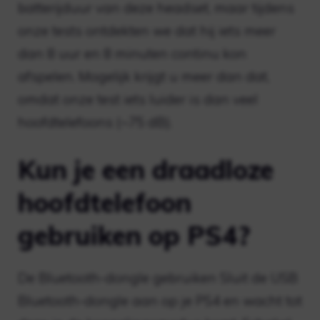
batterijduur van deze headset, maar tijdens
onze tests ontdekten we dat hij iets meer
dan 8 uur en 8 minuten continu kon
afspelen. Mogelijk krijgt u meer dan dat,
omdat onze test iets luider is dan veel
hoofdtelefoons (~75 dB).
Kun je een draadloze
hoofdtelefoon
gebruiken op PS4?
De Bluetooth-dongle gebruiken Sluit de USB
Bluetooth-dongle aan op je PS4 en wacht tot