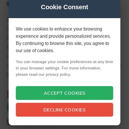
op PS5?
Cookie Consent
Welke bestaande PS4-
randapparatuur/accessoires werken op
We use cookies to enhance your browsing
experience and provide personalized services.
PS5? Platinum-, Gold- en draadloze
By continuing to browse this site, you agree to
headsets van derden die verbinding maken
our use of cookies.
via een USB-poort of audio-aansluiting
You can manage your cookie preferences at any time
werken op PS5 (de begeleidende app van de
in your browser settings. For more information,
headset is niet compatibel met PS5).
please read our privacy policy.
Heeft de PS4
ACCEPT COOKIES
Platinum-headset een
DECLINE COOKIES
microfoon?