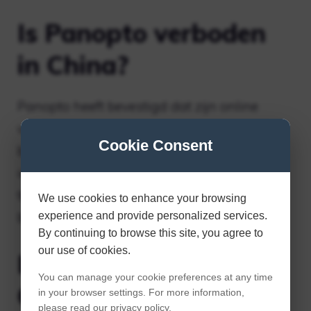
Is Panopto verboden
in China?
Panopto heeft bevestigd dat zijn online
video-opname- en hostingservice
Cookie Consent
beschikbaar is in China. Lokale
internetproviders (ISP’s) kunnen de toegang
tot Panopto tijdelijk blokkeren, maar deze
We use cookies to enhance your browsing
blokkeringen zijn meestal tijdelijk.
experience and provide personalized services.
By continuing to browse this site, you agree to
our use of cookies.
Is Zoom verboden in
You can manage your cookie preferences at any time
China?
in your browser settings. For more information,
please read our privacy policy.