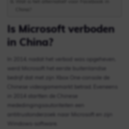
Wat is het alternatief voor Facebook in
China?
Is Microsoft verboden
in China?
In 2014, nadat het verbod was opgeheven,
werd Microsoft het eerste buitenlandse
bedrijf dat met zijn Xbox One-console de
Chinese videogamemarkt betrad. Eveneens
in 2014 startten de Chinese
mededingingsautoriteiten een
antitrustonderzoek naar Microsoft en zijn
Windows-software.