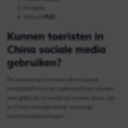
Googlen.
163.com网易
Kunnen toeristen in
China sociale media
gebruiken?
De verklaring is simpel: deze sociale
mediaplatforms en zoekmachines worden
veel gebruikt in westerse landen, maar zijn
in China ontoegankelijk vanwege
overheidsbeperkingen.