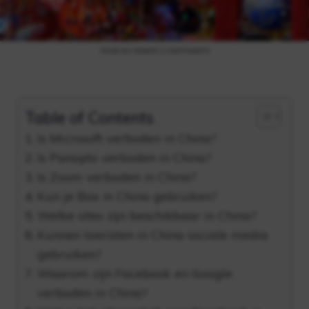
Table of Contents
Is Microsoft verboden in China?
Is Panopto verboden in China?
Is Zoom verboden in China?
Kun je Box in China gebruiken?
Welke sites zijn beschikbaar in China?
Kunnen toeristen in China sociale media
gebruiken?
Waarom zijn Facebook en Google
verboden in China?