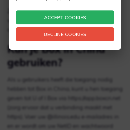
Zoom werd in september 2019 in China
ACCEPT COOKIES
verboden, waardoor er een enorm speelveld
ontstond voor de tech-majors.
DECLINE COOKIES
Kun je Box in China
gebruiken?
Als u gebruikers heeft die toegang nodig
hebben tot Box in China, kunt u hen toegang
geven tot U of I Box via https://app.boxcn.net
(zorg ervoor dat u verbinding maakt met
https). Voer uw @illinois.edu e-mailadres in
en er wordt om uw NetID en wachtwoord