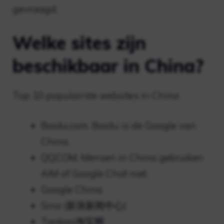
gevraagd.
Welke sites zijn
beschikbaar in China?
Top 10 populairste websites in China
Baidu.com. Baidu is de Google van
China.
QQ.COM. Mensen in China gebruiken
AIM of Google Chat niet.
Google China.
Sina (新浪新闻中心)
Taobao淘宝网