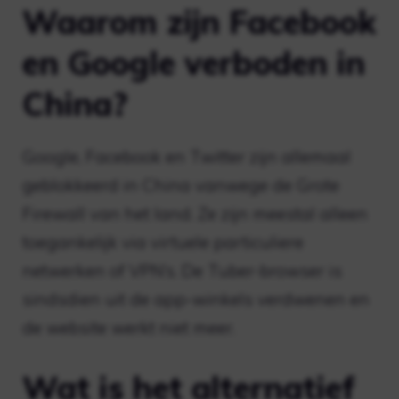
Waarom zijn Facebook
en Google verboden in
China?
Google, Facebook en Twitter zijn allemaal
geblokkeerd in China vanwege de Grote
Firewall van het land. Ze zijn meestal alleen
toegankelijk via virtuele particuliere
netwerken of VPN’s. De Tuber-browser is
sindsdien uit de app-winkels verdwenen en
de website werkt niet meer.
Wat is het alternatief