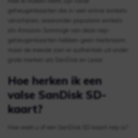
mee te maken heeft, zijn valse
geheugenkaarten die in veel online winkels
verschijnen, waaronder populaire winkels
als Amazon. Sommige van deze nep-
geheugenkaarten hebben geen merknaam,
maar de meeste zien er authentiek uit onder
grote merken als SanDisk en Lexar.
Hoe herken ik een
valse SanDisk SD-
kaart?
Hoe weet u of een SanDisk SD-kaart nep is?