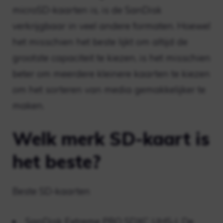
microSD-kaarten is, is de SanDisk
verkrijgbaar in veel andere formaten. Hoewel
het misschien het beste lijkt om altijd de
grootste capaciteit te kiezen, is het misschien
beter om meerdere kleinere kaarten te kiezen
om het sorteren van media gemakkelijker te
maken.
Welk merk SD-kaart is
het beste?
Beste SD-kaarten
SanDisk Extreme PRO SDXC UHS-I. De