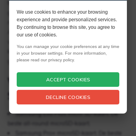
tegenwoordig te gebruikelijk. Ze zijn
goedkoop en kunnen gemakkelijk aan
We use cookies to enhance your browsing
experience and provide personalized services.
nietsvermoedende klanten worden verkocht.
By continuing to browse this site, you agree to
Als u een geheugenkaart heeft gekocht die
our use of cookies.
vals bleek te zijn, bestaat het risico dat de
You can manage your cookie preferences at any time
kaart zelf onbruikbaar wordt. Een nep-
in your browser settings. For more information,
please read our privacy policy.
geheugenkaart ziet eruit als een echte.
Welke Samsung micro
ACCEPT COOKIES
SD-kaart is het beste?
DECLINE COOKIES
Samsung Evo Plus micro SD-kaart. De
beste all-round microSD-kaart.
Samsung Pro+ microSD-kaart. De beste