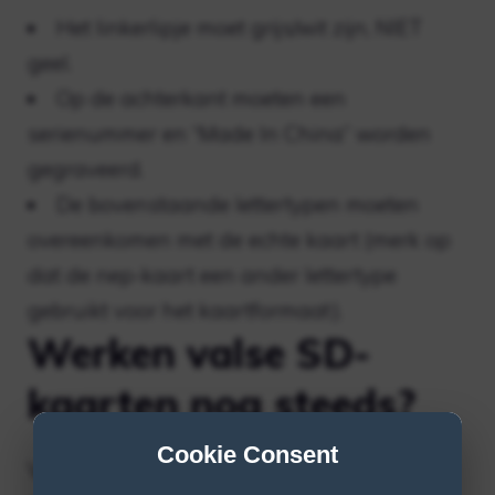
Het linkerlipje moet grijs/wit zijn, NIET
geel.
Op de achterkant moeten een
serienummer en “Made In China” worden
gegraveerd.
De bovenstaande lettertypen moeten
overeenkomen met de echte kaart (merk op
dat de nep-kaart een ander lettertype
gebruikt voor het kaartformaat).
Werken valse SD-
kaarten nog steeds?
Cookie Consent
Valse geheugenkaarten (SD, SDHC) zijn