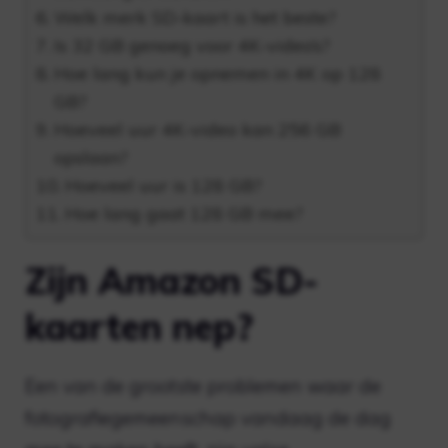
Welk merk SD-kaart is het beste?
Is 32 GB genoeg voor 4K-video’s?
Hoe lang kun je opnemen in 4K op 128
GB?
Hoeveel uur 4K-video kan 256 GB
opslaan?
Hoeveel uur is 128 GB?
Hoe lang gaat 128 GB mee?
Zijn Amazon SD-
kaarten nep?
Een van de grootste problemen waar de
fotografiegemeenschap vandaag de dag