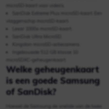
microSD-kaart voor video’s.
SanDisk Extreme Plus microSD-kaart. Een
vlaggenschip microSD-kaart.
Lexar 1000x microSD-kaart.
SanDisk Ultra MicroSD.
Kingston microSD-actiecamera.
Ingebouwde 512 GB klasse 10
microSDXC-geheugenkaart.
Welke geheugenkaart
is een goede Samsung
of SanDisk?
Hoewel de Samsung de snelste van de twee