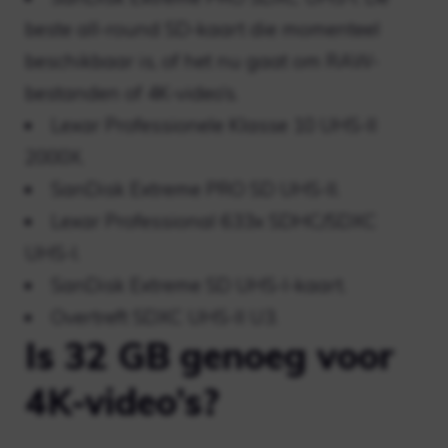
beste all-round SD-kaart die momenteel
beschikbaar is, of het nu gaat om RAW-
bestanden of 4K-video’s.
Lexar Professionele Klasse 10 UHS-II
2000X.
SanDisk Extreme PRO SD UHS-II.
Lexar Professional 633x SDHC/SDXC
UHS-I.
SanDisk Extreme SD UHS-I-kaart.
Overtreft SDXC UHS-II U3.
Is 32 GB genoeg voor
4K-video’s?