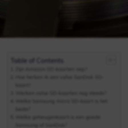
Table of Contents
Zijn Amazon SD-kaarten nep?
Hoe herken ik een valse SanDisk SD-
kaart?
Werken valse SD-kaarten nog steeds?
Welke Samsung micro SD-kaart is het
beste?
Welke geheugenkaart is een goede
Samsung of SanDisk?