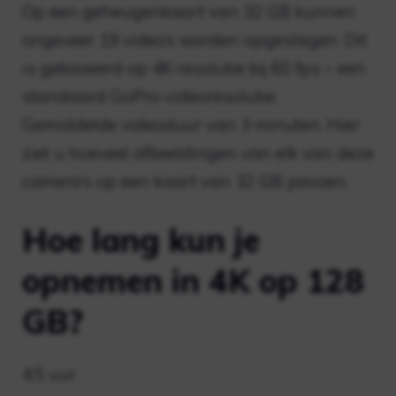
Op een geheugenkaart van 32 GB kunnen
ongeveer 19 video’s worden opgeslagen. Dit
is gebaseerd op 4K-resolutie bij 60 fps – een
standaard GoPro-videoresolutie.
Gemiddelde videoduur van 3 minuten. Hier
ziet u hoeveel afbeeldingen van elk van deze
camera’s op een kaart van 32 GB passen.
Hoe lang kun je
opnemen in 4K op 128
GB?
4,5 uur