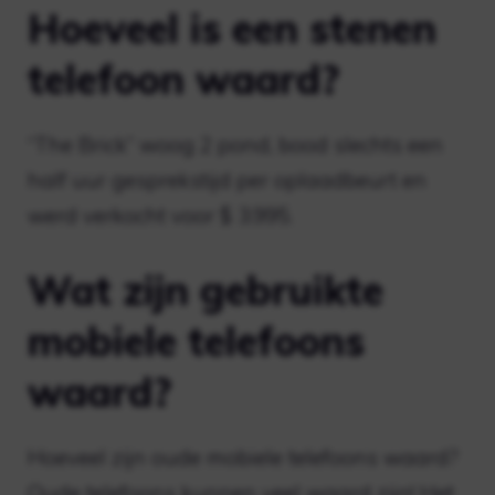
Hoeveel is een stenen
telefoon waard?
“The Brick” woog 2 pond, bood slechts een
half uur gesprekstijd per oplaadbeurt en
werd verkocht voor $ 3.995.
Wat zijn gebruikte
mobiele telefoons
waard?
Hoeveel zijn oude mobiele telefoons waard?
Oude telefoons kunnen veel waard zijn! Het