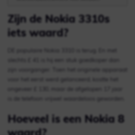
Zijn de Nokia 3310s
iets waard?
DE populaire Nokia 3310 is terug. En met
slechts £ 41 is hij een stuk goedkoper dan
zijn voorganger. Toen het originele apparaat
voor het eerst werd gelanceerd, kostte het
ongeveer £ 130, maar de afgelopen 17 jaar
is de telefoon vrijwel waardeloos geworden.
Hoeveel is een Nokia 8
waard?