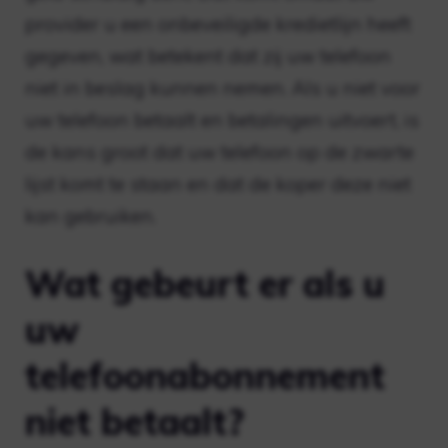
provider u een onbeveiligde kredietlijn heeft
gegeven, wat betekent dat zij uw telefoon
niet in beslag kunnen nemen. Als u niet voor
uw telefoon betaalt en betalingen uitvoert, is
de kans groot dat uw telefoon op de zwarte
lijst komt te staan ​​en dat de koper deze niet
kan gebruiken.
Wat gebeurt er als u
uw
telefoonabonnement
niet betaalt?