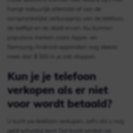
hangt natuurlijk allemaal af van de
oorspronkelijke verkoopprijs van de telefoon,
de leeftijd en de staat ervan. Nu kunnen
populaire merken zoals Apple- en
Samsung-Android-apparaten nog steeds
meer dan $ 500 in je zak stoppen.
Kun je je telefoon
verkopen als er niet
voor wordt betaald?
U kunt uw telefoon verkopen, zelfs als u nog
geld schuldig bent. Dat komt omdat uw