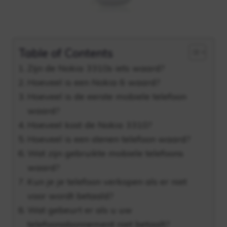
Table of Contents
Zijn de Nokia 3310s iets waard?
Hoeveel is een Nokia 8 waard?
Hoeveel is de eerste mobiele telefoon
waard?
Hoeveel kost de Nokia 3310?
Hoeveel is een stenen telefoon waard?
Wat zijn gebruikte mobiele telefoons
waard?
Kun je je telefoon verkopen als er niet
voor wordt betaald?
Wat gebeurt er als u uw
telefoonabonnement niet betaalt?